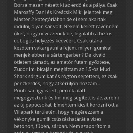
Borzalmasan nézett ki az erdő és a pálya. Csak
Marosffy Dani és Kreácsik Miki jelentek meg
Master 2 kategóriában de el sem akartak
indulni, olyan sár volt. Nekem kellett rávennem
őket, hogy nevezzenek be, legalább a biztos
dobogós helyezés kedvéért. Csak utána
kezdtem vakargatni a fejem, milyen gumival
menjek ebben a sártengerben? De kiváló
ötletem támadt, az amatőr futam győztese,
Zudor Imi bicaján megláttam az 1.5-ös Mud
Shark sárgumikat és rögtön sejtettem, ez csak
pénzkérdés, hogy átkerüljön hozzám…
Pontosan így is lett, percek alatt
megegyeztünk és Imi még segített is átszerelni
az új papucsokat. Elmentem kicsit körözni ott a
Villapark területén, hogy megérezzem a
vékonyka gumik csúszáshatárát a vizes
betonon, fűben, sárban. Nem szaporítom a