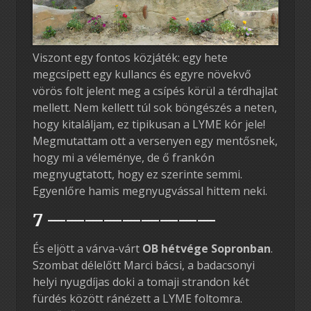
Viszont egy fontos közjáték: egy hete
megcsípett egy kullancs és egyre növekvő
vörös folt jelent meg a csípés körül a térdhajlat
mellett. Nem kellett túl sok böngészés a neten,
hogy kitaláljam, ez tipikusan a LYME kór jele!
Megmutattam ott a versenyen egy mentősnek,
hogy mi a véleménye, de ő frankón
megnyugtatott, hogy ez szerinte semmi.
Egyenlőre hamis megnyugvással hittem neki.
7 —————————
És eljött a várva-várt
OB hétvége Sopronban
.
Szombat délelőtt Marci bácsi, a badacsonyi
helyi nyugdíjas doki a tomaji strandon két
fürdés között ránézett a LYME foltomra.