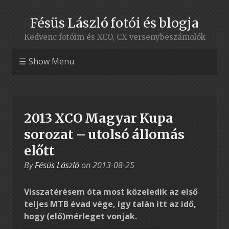
Fésüs László fotói és blogja
Kedvenc fotóim és XCO, CX versenybeszámolók
Show Menu
2013 XCO Magyar Kupa
sorozat – utolsó állomás
előtt
By
Fésüs László
on
2013-08-25
Visszatérésem óta most közeledik az első
teljes MTB évad vége, így talán itt az idő,
hogy (elő)mérleget vonjak.