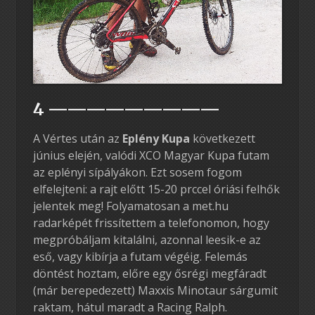
4 —————————
A Vértes után az
Eplény Kupa
következett
június elején, valódi XCO Magyar Kupa futam
az eplényi sípályákon. Ezt sosem fogom
elfelejteni: a rajt előtt 15-20 prccel óriási felhők
jelentek meg! Folyamatosan a met.hu
radarképét frissítettem a telefonomon, hogy
megpróbáljam kitalálni, azonnal leesik-e az
eső, vagy kibírja a futam végéig. Felemás
döntést hoztam, előre egy ősrégi megfáradt
(már berepedezett) Maxxis Minotaur sárgumit
raktam, hátul maradt a Racing Ralph.