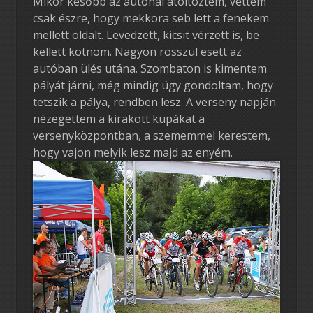
Mikor később az autónál átöltöztem, vettem
csak észre, hogy mekkora seb lett a fenekem
mellett oldalt. Levedzett, kicsit vérzett is, be
kellett kötnöm. Nagyon rosszul esett az
autóban ülés utána. Szombaton is kimentem
pályát járni, még mindig úgy gondoltam, hogy
tetszik a pálya, rendben lesz. A verseny napján
nézegettem a kirakott kupákat a
versenyközpontban, a szememmel kerestem,
hogy vajon melyik lesz majd az enyém.