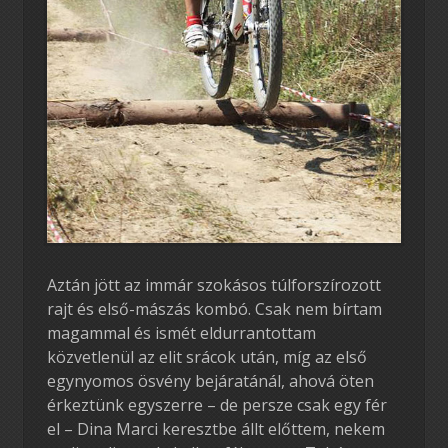
Aztán jött az immár szokásos túlforszírozott
rajt és első-mászás kombó. Csak nem bírtam
magammal és ismét eldurrantottam
közvetlenül az elit srácok után, míg az első
egynyomos ösvény bejáratánál, ahová öten
érkeztünk egyszerre – de persze csak egy fér
el – Dina Marci keresztbe állt előttem, nekem