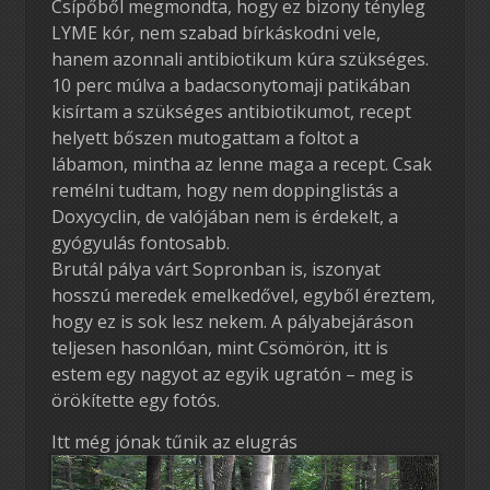
Csípőből megmondta, hogy ez bizony tényleg
LYME kór, nem szabad bírkáskodni vele,
hanem azonnali antibiotikum kúra szükséges.
10 perc múlva a badacsonytomaji patikában
kisírtam a szükséges antibiotikumot, recept
helyett bőszen mutogattam a foltot a
lábamon, mintha az lenne maga a recept. Csak
remélni tudtam, hogy nem doppinglistás a
Doxycyclin, de valójában nem is érdekelt, a
gyógyulás fontosabb.
Brutál pálya várt Sopronban is, iszonyat
hosszú meredek emelkedővel, egyből éreztem,
hogy ez is sok lesz nekem. A pályabejáráson
teljesen hasonlóan, mint Csömörön, itt is
estem egy nagyot az egyik ugratón – meg is
örökítette egy fotós.
Itt még jónak tűnik az elugrás