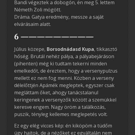
Bandi végeztek a dobogón, én meg 5. lettem
Németh Zoli mögött.
Dráma. Gatya eredmény, messze a saját
elvárásaim alatt.
6 —————————
Július közepe,
Borsodnádasd Kupa
, tikkasztó
hőség. Brutál nehéz pálya, a pályabejáráson
(pihenten) még ki tudtam tekerni minden
emelkedőt, de éreztem, hogy a versenypulzus
mellett ez nem fog menni. Közben a verseny
délelőttjén Apámék megleptek, egyszer csak
megláttam őket, ahogy tanácstalanul
keringenek a versenyzők között a szemükkel
keresve engem. Nagy öröm a találkozás,
puszik, tényleg kellemes meglepetés volt.
Ez egy elég vicces kép: én kiköpöm a tüdőm
úgy hajtok, de a nézőket ez egyáltalán nem