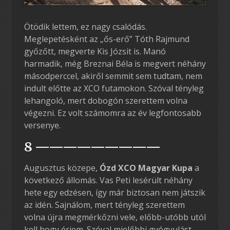
Ötödik lettem, ez nagy csalódás.
Meglepetésként az „ős-erő” Tóth Rajmund
győzőtt, megverte Kis Józsit is. Manó
harmadik, még Breznai Béla is megvert néhány
másodperccel, akiről semmit sem tudtam, nem
indult előtte az XCO futamokon. Szóval tényleg
lehangoló, mert dobogón szerettem volna
végezni. Ez volt számomra az év legfontosabb
versenye.
8 —————————
Augusztus közepe,
Ózd XCO Magyar Kupa
a
következő állomás. Vas Peti lesérült néhány
hete egy edzésen, így már biztosan nem játszik
az idén. Sajnálom, mert tényleg szerettem
volna újra megmérkőzni vele, előbb-utóbb utól
kell hogy érjem. Szóval mielőbbi gyógyulást