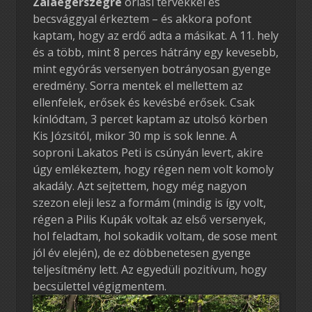
Zalaegerszegre
óriási tervekkel és
becsvággyal érkeztem – és akkora pofont
kaptam, hogy az erdő adta a másikat. A 11. hely
és a több, mint 8 perces hátrány egy kevesebb,
mint egyórás versenyen botrányosan gyenge
eredmény. Sorra mentek el mellettem az
ellenfelek, erősek és kevésbé erősek. Csak
kínlódtam, 3 percet kaptam az utolsó körben
Kis Józsitól, mikor 30 mp is sok lenne. A
soproni Lakatos Peti is csúnyán levert, akire
úgy emlékeztem, hogy régen nem volt komoly
akadály. Azt sejtettem, hogy még nagyon
szezon eleji lesz a formám (mindig is így volt,
régen a Pilis Kupák voltak az első versenyek,
hol feladtam, hol sokadik voltam, de sose ment
jól év elején), de ez döbbenetesen gyenge
teljesítmény lett. Az egyedüli pozitívum, hogy
becsülettel végigmentem.