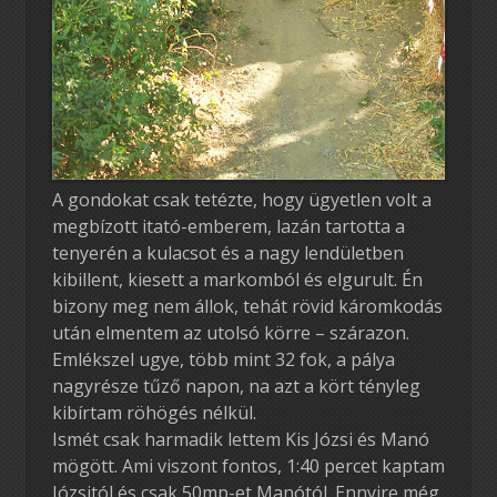
A gondokat csak tetézte, hogy ügyetlen volt a
megbízott itató-emberem, lazán tartotta a
tenyerén a kulacsot és a nagy lendületben
kibillent, kiesett a markomból és elgurult. Én
bizony meg nem állok, tehát rövid káromkodás
után elmentem az utolsó körre – szárazon.
Emlékszel ugye, több mint 32 fok, a pálya
nagyrésze tűző napon, na azt a kört tényleg
kibírtam röhögés nélkül.
Ismét csak harmadik lettem Kis Józsi és Manó
mögött. Ami viszont fontos, 1:40 percet kaptam
Józsitól és csak 50mp-et Manótól. Ennyire még