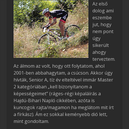
Az első
dolog ami
eszembe
jut, hogy
nem pont
úgy
sikerült
ahogy
terveztem.
Az álmom az volt, hogy ott folytatom, ahol
2001-ben abbahagytam, a csúcson. Akkor úgy
hívták, Senior A, tíz év elteltével immár Master
2 kategóriában „kell bizonyítanom a
képességeimet” (ráges-régi képaláírás a
Hajdú-Bihari Napló cikkében, azóta is
kuncogok rajta/magamon ha meglátom mit írt
a fírkász). Ám ez sokkal keményebb dió lett,
mint gondoltam.