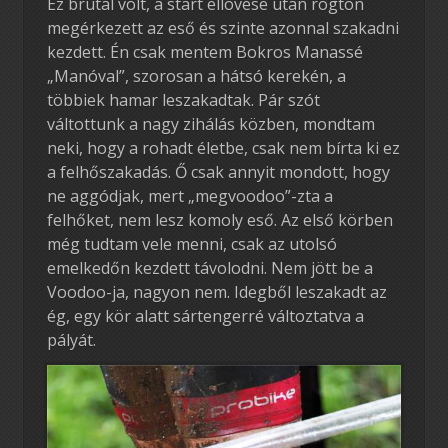
Ez brutál volt, a start ellövése után rögtön
megérkezett az eső és szinte azonnal szakadni
kezdett. Én csak mentem Bokros Manassé
„Manóval”, szorosan a hátsó kerekén, a
többiek hamar leszakadtak. Pár szót
váltottunk a nagy zihálás közben, mondtam
neki, hogy a rohadt életbe, csak nem bírta ki ez
a felhőszakadás. Ő csak annyit mondott, hogy
ne aggódjak, mert „megvoodoo”-zta a
felhőket, nem lesz komoly eső. Az első körben
még tudtam vele menni, csak az utolsó
emelkedőn kezdett távolodni. Nem jött be a
Voodoo-ja, nagyon nem. Idegből leszakadt az
ég, egy kör alatt sártengerré változtatva a
pályát.