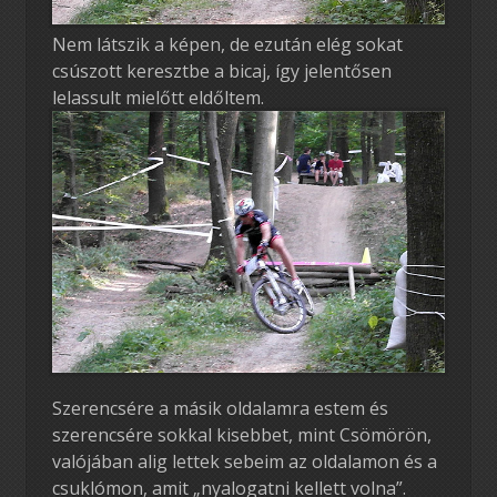
Nem látszik a képen, de ezután elég sokat
csúszott keresztbe a bicaj, így jelentősen
lelassult mielőtt eldőltem.
Szerencsére a másik oldalamra estem és
szerencsére sokkal kisebbet, mint Csömörön,
valójában alig lettek sebeim az oldalamon és a
csuklómon, amit „nyalogatni kellett volna”.