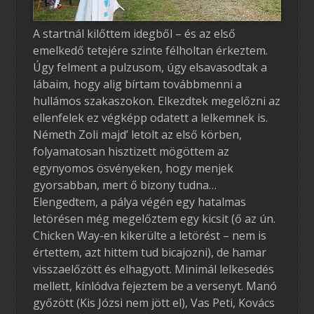
A startnál kilőttem idegből – és az első
emelkedő tetejére szinte félholtan érkeztem.
Úgy felment a pulzusom, úgy elsavasodtak a
lábaim, hogy alig bírtam továbbmenni a
hullámos szakaszokon. Elkezdtek megelőzni az
ellenfelek ez végképp odatett a lelkemnek is.
Németh Zoli majd’ letolt az első körben,
folyamatosan hisztizett mögöttem az
egynyomos ösvényeken, hogy menjek
gyorsabban, mert ő bizony tudna…
Elengedtem, a pálya végén egy hatalmas
letörésen még megelőztem egy kicsit (ő az ún.
Chicken Way-en kikerülte a letörést – nem is
értettem, azt hittem tud bicajozni), de hamar
visszaelőzött és elhagyott. Minimál lelkesedés
mellett, kínlódva fejeztem be a versenyt. Manó
győzött (Kis Józsi nem jött el), Vas Peti, Kovács