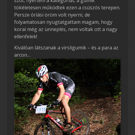
szót, nyertem a kategóriát, a gumik
tökéletesen működtek ezen a csúszós terepen.
Persze óriási öröm volt nyerni, de
folyamatosan nyugtatgattam magam, hogy
korai még az ünneplés, nem voltak ott a nagy
ellenfelek!
Kiválóan látszanak a virsligumik – és a para az
arcon…