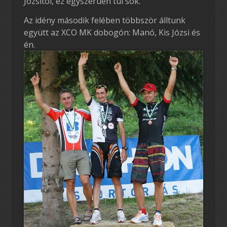
Józsitól, ez egyszerüen túl sok.
Az idény második felében többször álltunk
együtt az XCO MK dobogón: Manó, Kis Józsi és
én.