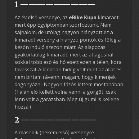
1 —————————
Az év első versenye, az
eBike Kupa
kimaradt,
mert épp Egyiptomban szörföztünk. Nem
sajnálom, de utólag nagyon hiányzott ez a
kimaradt verseny a hiányzó pontok és főleg a
későn induló szezon miatt. Az alapozás
gyakorlatilag kimaradt, mert az átlagosnál
sokkal több eső és hó esett ezen a télen, kora
tavasszal. Állandóan hideg volt mint az állat és
nem bírtam rávenni magam, hogy kimenjek
dagonyázni. Nagyon fázós lettem mostanában.
(Talán elő kellett volna venni a görgőt, csak
lenn volt a garázsban. Meg új gumi is kellene
hozzá.)
2 —————————
A második (nekem első) versenyre