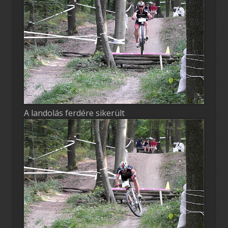
A landolás ferdére sikerült