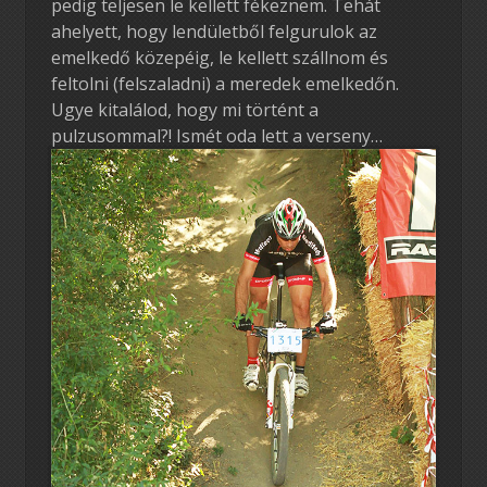
pedig teljesen le kellett fékeznem. Tehát
ahelyett, hogy lendületből felgurulok az
emelkedő közepéig, le kellett szállnom és
feltolni (felszaladni) a meredek emelkedőn.
Ugye kitalálod, hogy mi történt a
pulzusommal?! Ismét oda lett a verseny…