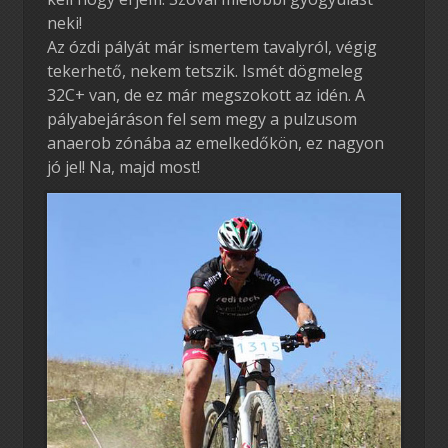
neki!
Az ózdi pályát már ismertem tavalyról, végig
tekerhető, nekem tetszik. Ismét dögmeleg
32C+ van, de ez már megszokott az idén. A
pályabejáráson fel sem megy a pulzusom
anaerob zónába az emelkedőkön, ez nagyon
jó jel! Na, majd most!