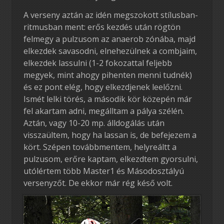
A verseny aztán az idén megszokott stílusban-
ritmusban ment: erős kezdés után rögtön
felmegy a pulzusom az anaerob zónába, majd
elkezdek savasodni, elnehezülnek a combjaim,
elkezdek lassulni (1-2 fokozattal feljebb
megyek, mint ahogy pihenten menni tudnék)
és ez pont elég, hogy elkezdjenek leelőzni.
Ismét lelki törés, a második kör közepén már
fel akartam adni, megálltam a pálya szélén.
Aztán, vagy 10-20 mp. álldogálás után
visszaültem, hogy ha lassan is, de befejezem a
kört. Szépen továbbmentem, helyreáltt a
pulzusom, erőre kaptam, elkezdtem gyorsulni,
utólértem több Master1 és Másodosztályú
versenyzőt. De ekkor már rég késő volt.