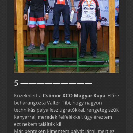
5 —————————
Közeledett a
Csömör XCO Magyar Kupa
. Előre
beharangozta Valter Tibi, hogy nagyon
technikás pálya lesz ugratókkal, rengeteg szűk
kanyarral, meredek felfelékkel, úgy éreztem
ezt nekem találták ki!
Már pénteken kimentem pályát járni, mert ez