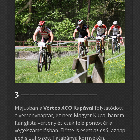
3 —————————
Májusban a
Vértes XCO Kupával
folytatódott
a versenynaptár, ez nem Magyar Kupa, hanem
Ranglista verseny és csak fele pontot ér a
végelszámolásban. Előtte is esett az eső, aznap
pedig zuhogott Tatabánya környékén,