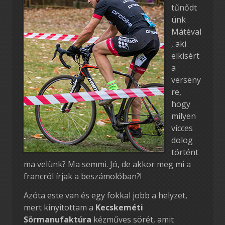
tűnődt
ünk
Mátéval
, aki
elkísért
a
verseny
re,
hogy
milyen
vicces
dolog
történt
ma velünk? Ma semmi. Jó, de akkor meg mi a
francról írjak a beszámolóban?!
Azóta este van és egy fokkal jobb a helyzet,
mert kinyitottam a
Kecskeméti
Sörmanufaktúra
kézműves sörét, amit