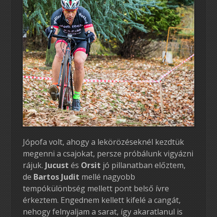
Jópofa volt, ahogy a lekörözéseknél kezdtük
megenni a csajokat, persze próbálunk vigyázni
rájuk.
Jucust
és
Orsit
jó pillanatban előztem,
de
Bartos Judit
mellé nagyobb
tempókülönbség mellett pont belső ívre
érkeztem. Engednem kellett kifelé a cangát,
nehogy felnyaljam a sarat, így akaratlanul is