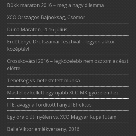
Bükk maraton 2016 – meg a nagy dilemma
XCO Országos Bajnokság, Csömör
Duna Maraton, 2016 július
Erdőbénye Drótszamár fesztivál – legyen akkor
középtáv!
Crosskovácsi 2016 – legközelebb nem osztom az észt
előtte
Tehetség vs. befektetett munka
Másfél év kellett egy újabb XCO MK győzelemhez
FFE, avagy a Fordított Fanyúl Effektus
Egy óra o.úti nyélen vs. XCO Magyar Kupa futam
Balla Viktor emlékverseny, 2016