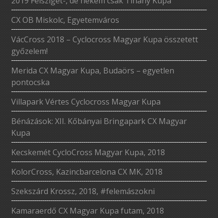
2019 Félsziget-, de nekem csak Tihany Kupa
CX OB Miskolc, Egyetemváros
VácCross 2018 – Cyclocross Magyar Kupa összetett
győzelem!
Merida CX Magyar Kupa, Budaörs – egyetlen
pontocska
Villapark Vértes Cyclocross Magyar Kupa
Bénázások: XII. Kőbányai Bringapark CX Magyar
Kupa
Kecskemét CycloCross Magyar Kupa, 2018
KolorCross, Kazincbarcelona CX MK, 2018
Szekszárd Krossz, 2018, #felemászokni
Kamaraerdő CX Magyar Kupa futam, 2018