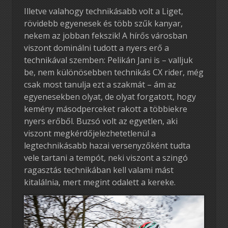
Illetve valahogy technikásabb volt a Liget,
rövidebb egyenesek és több szűk kanyar,
nekem az jobban fekszik! A hírős városban
viszont dominálni tudott a nyers erő a
technikával szemben: Pelikán Jani is – valljuk
be, nem különösebben technikás CX rider, még
csak most tanulja ezt a szakmát – ám az
egyenesekben olyat, de olyat forgatott, hogy
kemény másodperceket rakott a többiekre
nyers erőből. Buzsó volt az egyetlen, aki
viszont megkérdőjelezhetetlenül a
legtechnikásabb hazai versenyzőként tudta
vele tartani a tempót, neki viszont a szingó
ragasztás technikában kell valami mást
kitalálnia, mert megint odalett a kereke.