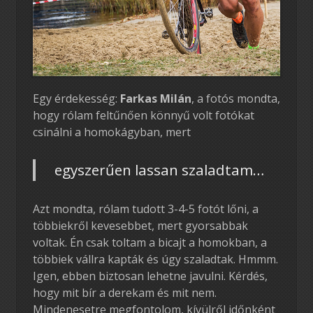
Egy érdekesség:
Farkas Milán
, a fotós mondta,
hogy rólam feltűnően könnyű volt fotókat
csinálni a homokágyban, mert
egyszerűen lassan szaladtam…
Azt mondta, rólam tudott 3-4-5 fotót lőni, a
többiekről kevesebbet, mert gyorsabbak
voltak. Én csak toltam a bicajt a homokban, a
többiek vállra kapták és úgy szaladtak. Hmmm.
Igen, ebben biztosan lehetne javulni. Kérdés,
hogy mit bír a derekam és mit nem.
Mindenesetre megfontolom, kívülről időnként