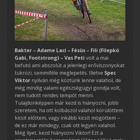
Bakter – Adame Laci – Fésüs – Fili (Filepkó
Gabi, Footstrong) – Vas Peti
volt a mai
befutó ami abszolút a jelenlegi erőviszonyokat
tükrözi, semmiféle meglepetés. Illetve
Spec
Viktor
nyilván még köztünk lenne valahol, de
még mindig valami egészségügyi gondja volt,
nem tudott rendes tempót menni.
Tulajdonképpen már kezd is hiányozni, jobb
szeretem, ha ott kolbászol valahol körülöttem:
kicsit előttem, vagy inkább kicsit mögöttem –
de ez már mindegy, csak ott legyen valahol.
Még ilyet, kezd hiányozni Viktor! Ezt a