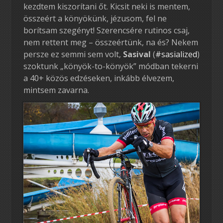
kezdtem kiszorítani őt. Kicsit neki is mentem,
összeért a könyökünk, jézusom, fel ne
borítsam szegényt! Szerencsére rutinos csaj,
nem rettent meg – összeértünk, na és? Nekem
persze ez semmi sem volt,
Sasival
(
#sasialized
)
szoktunk „könyök-to-könyök” módban tekerni
a 40+ közös edzéseken, inkább élvezem,
mintsem zavarna.