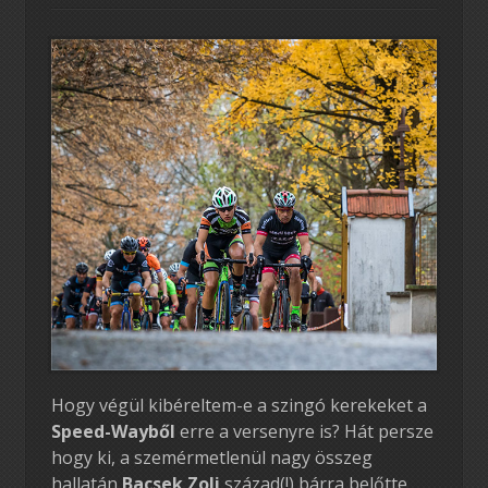
Hogy végül kibéreltem-e a szingó kerekeket a
Speed-Wayből
erre a versenyre is? Hát persze
hogy ki, a szemérmetlenül nagy összeg
hallatán
Bacsek Zoli
század(!) bárra belőtte