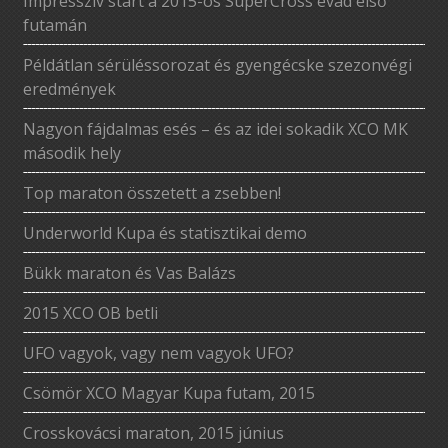
Impresszív start a 2015-ös SuperCross évad első
futamán
Példátlan sérüléssorozat és gyengécske szezonvégi
eredmények
Nagyon fájdalmas esés – és az idei sokadik XCO MK
második hely
Top maraton összetett a zsebben!
Underworld Kupa és statisztikai demo
Bükk maraton és Vas Balázs
2015 XCO OB betli
UFO vagyok, vagy nem vagyok UFO?
Csömör XCO Magyar Kupa futam, 2015
Crosskovácsi maraton, 2015 június