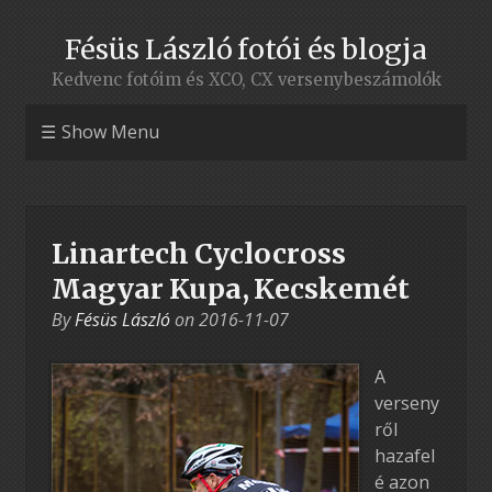
Fésüs László fotói és blogja
Kedvenc fotóim és XCO, CX versenybeszámolók
Show Menu
Linartech Cyclocross
Magyar Kupa, Kecskemét
By
Fésüs László
on
2016-11-07
A
verseny
ről
hazafel
é azon