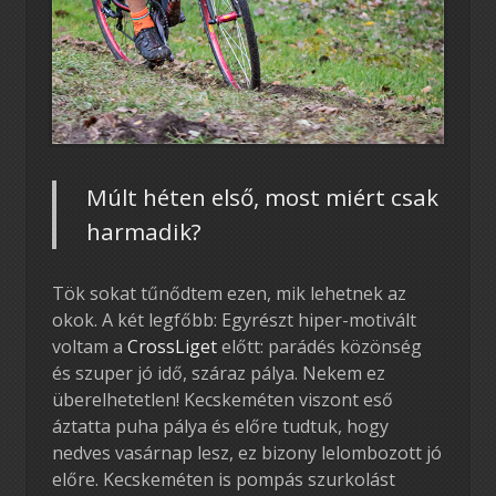
Múlt héten első, most miért csak
harmadik?
Tök sokat tűnődtem ezen, mik lehetnek az
okok. A két legfőbb: Egyrészt hiper-motivált
voltam a
CrossLiget
előtt: parádés közönség
és szuper jó idő, száraz pálya. Nekem ez
überelhetetlen! Kecskeméten viszont eső
áztatta puha pálya és előre tudtuk, hogy
nedves vasárnap lesz, ez bizony lelombozott jó
előre. Kecskeméten is pompás szurkolást