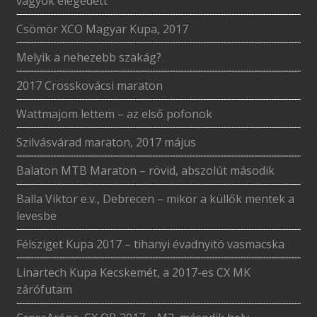
vagyok elégedett
Csömör XCO Magyar Kupa, 2017
Melyik a nehezebb szakág?
2017 Crosskovácsi maraton
Wattmajom lettem – az első pofonok
Szilvásvárad maraton, 2017 május
Balaton MTB Maraton – rövid, abszolút második
Balla Viktor e.v., Debrecen – mikor a küllők mentek a
levesbe
Félsziget Kupa 2017 – tihanyi évadnyitó vasmacska
Linartech Kupa Kecskemét, a 2017-es CX MK
zárófutam