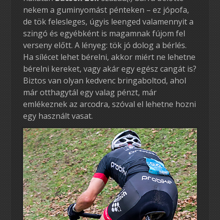
nekem a guminyomást pénteken – ez jópofa,
de tök felesleges, úgyis leenged valamennyit a
szingó és egyébként is magamnak fújom fel
verseny előtt. A lényeg: tök jó dolog a bérlés.
Ha sílécet lehet bérelni, akkor miért ne lehetne
bérelni kereket, vagy akár egy egész cangát is?
Biztos van olyan kedvenc bringaboltod, ahol
már otthagytál egy valag pénzt, már
emlékeznek az arcodra, szóval el lehetne hozni
egy használt vasat.