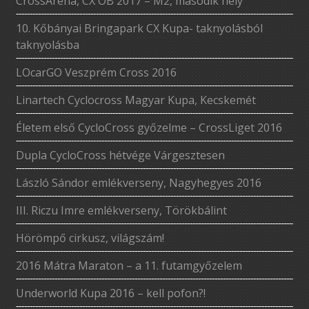
CrossAréna, CX OB 2017 – M2, második hely
10. Kőbányai Bringapark CX Kupa- taknyolásból
taknyolásba
LOcarGO Veszprém Cross 2016
Linartech Cyclocross Magyar Kupa, Kecskemét
Életem első CycloCross győzelme – CrossLiget 2016
Dupla CycloCross hétvége Várgesztesen
László Sándor emlékverseny, Nagyhegyes 2016
III. Riczu Imre emlékverseny, Törökbálint
Hörömpő cirkusz, világszám!
2016 Mátra Maraton – a 11. futamgyőzelem
Underworld Kupa 2016 – kell pofon?!