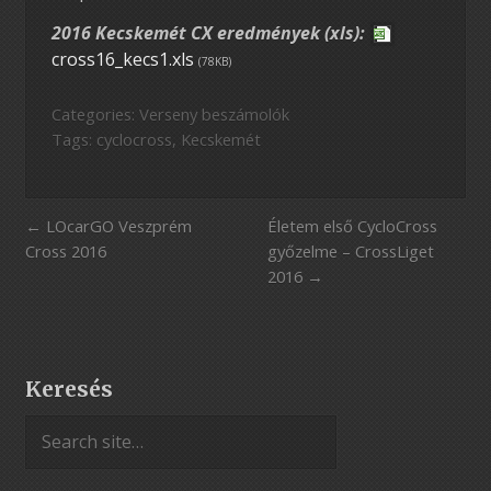
2016 Kecskemét CX eredmények (xls):
cross16_kecs1.xls
(78KB)
Categories:
Verseny beszámolók
Tags:
cyclocross
,
Kecskemét
LOcarGO Veszprém
Életem első CycloCross
Cross 2016
győzelme – CrossLiget
2016
Keresés