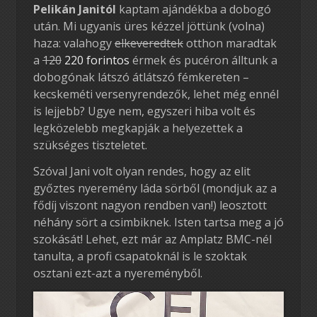
Pelikán Janitól
kaptam ajándékba a dobogó
után. Mi ugyanis üres kézzel jöttünk (volna)
haza: valahogy
elkeveredtek
otthon maradtak
a
120
220 forintos
érmek és pucéron álltunk a
dobogónak látszó átlátszó fémkereten –
kecskeméti versenyrendezők, lehet még ennél
is lejjebb? Ugye nem, egyszeri hiba volt és
legközelebb megkapják a helyezettek a
szükséges tiszteletet.
Szóval Jani volt olyan rendes, hogy az elit
győztes nyeremény láda sörből (mondjuk az a
fődíj viszont nagyon rendben van!) leosztott
néhány sört a csimbiknek. Isten tartsa meg a jó
szokását! Lehet, ezt már az Amplatz BMC-nél
tanulta, a profi csapatoknál is le szoktak
osztani ezt-azt a nyereményből.