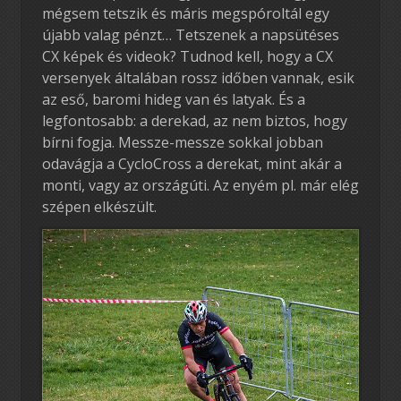
mégsem tetszik és máris megspóroltál egy
újabb valag pénzt… Tetszenek a napsütéses
CX képek és videok? Tudnod kell, hogy a CX
versenyek általában rossz időben vannak, esik
az eső, baromi hideg van és latyak. És a
legfontosabb: a derekad, az nem biztos, hogy
bírni fogja. Messze-messze sokkal jobban
odavágja a CycloCross a derekat, mint akár a
monti, vagy az országúti. Az enyém pl. már elég
szépen elkészült.