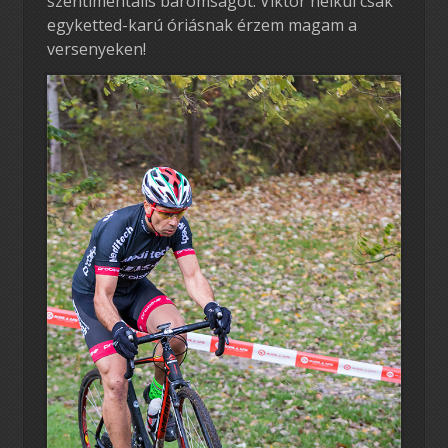
szentimentális baromságot: Viktor nélkül csak
egyketted-karú óriásnak érzem magam a
versenyeken!