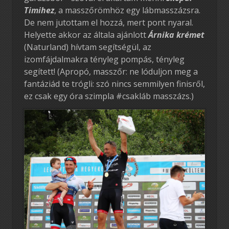
Timihez
, a masszőrömhöz egy lábmasszázsra.
De nem jutottam el hozzá, mert pont nyaral.
Helyette akkor az általa ajánlott
Árnika krémet
(Naturland) hívtam segítségül, az
izomfájdalmakra tényleg pompás, tényleg
segített! (Apropó, masszőr: ne lóduljon meg a
fantáziád te trógli: szó nincs semmilyen finisről,
ez csak egy óra szimpla #csakláb masszázs.)