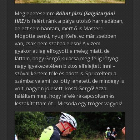
Meglepetésemre
Bálint Józsi (Salgótarjáni
HKE)
is felért ránk a pálya utolsó harmadában,
de ezt sem bántam, mert ő is Master1.
Mögötte senki, nyugi Kefe, ez már zsebben
van, csak nem szabad elesni! A vizem
gyakorlatilag elfogyott a meleg miatt, de
láttam, hogy Gergő kulacsa még félig lötyög –
nagy igyekezetében biztos elfelejtett inni –
szóval kértem tőle és adott is. Spricceltem a
számba: valami izo lötty lehetett, de mindegy is
volt, nagyon jólesett, köszi Gergő! Azzal
háláltam meg, hogy lefelé rákapcsoltam és
leszakítottam őt… Micsoda egy tróger vagyok!