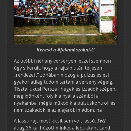
Keresd a #felemászokni-t!
Az utóbbi néhány versenyem ezzel szemben
úgy sikerült, hogy a rajtsíp után teljesen
„rendezett” zónában mozog a pulzus és ezt
gyakorlatilag tudom tartani a verseny végéig.
Tiszta luxus! Persze lihegek és izzadok szépen,
meg időnként folyik a nyál a számból a
nyakamba, mégis működik a pulzuskontroll és
nem szakadok le az elejéről. Imádom, na!!!
A lassú rajt most kicsit sem volt lassú,
Seti
átlag 36-tal húzott minket a lepukkant Land