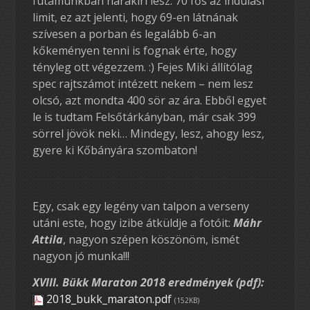
futamunkban harakiri lesz: 70 fős az indulási
limit, ez azt jelenti, hogy 69-en látnának
szívesen a porban és legalább 6-an
kőkeményen tenni is fognak érte, hogy
tényleg ott végezzem. :) Fejes Miki állítólag
spec rajtszámot intézett nekem – nem lesz
olcsó, azt mondta 400 sör az ára. Ebből egyet
le is tudtam Felsőtárkányban, már csak 399
sörrel jövök neki… Mindegy, lesz, ahogy lesz,
gyere ki Kőbányára szombaton!
Egy, csak egy legény van talpon a verseny
utáni este, hogy izibe átküldje a fotóit:
Máhr
Attila
, nagyon szépen köszönöm, ismét
nagyon jó munka!!!
XVIII. Bükk Maraton 2018 eredmények (pdf):
2018_bukk_maraton.pdf
(152KB)