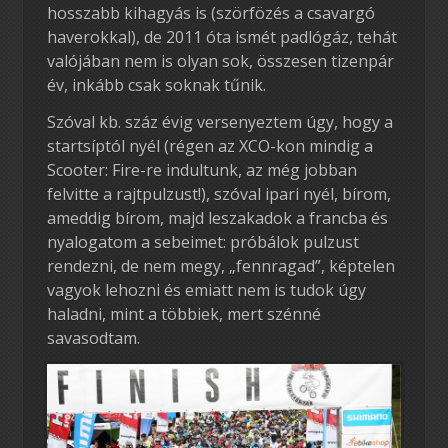
hosszabb kihagyás is (szörfözés a csavargó
haverokkal), de 2011 óta ismét padlógáz, tehát
valójában nem is olyan sok, összesen tizenpár
év, inkább csak soknak tűnik.
Szóval kb. száz évig versenyeztem úgy, hogy a
startsíptól nyél (régen az XCO-kon mindig a
Scooter: Fire-re indultunk, az még jobban
felvitte a rajtpulzust!), szóval ipari nyél, bírom,
ameddig bírom, majd leszakadok a francba és
nyalogatom a sebeimet: próbálok pulzust
rendezni, de nem megy, „fennragad”, képtelen
vagyok lehozni és emiatt nem is tudok úgy
haladni, mint a többiek, mert szénné
savasodtam.