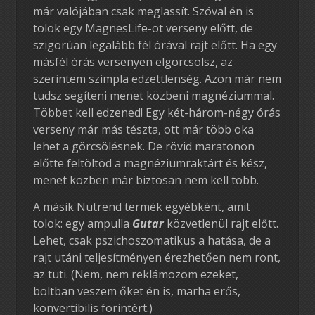
már valójában csak meglassít. Szóval én is
tolok egy MagnesLife-ot verseny előtt, de
szigorúan legalább fél órával rajt előtt. Ha egy
másfél órás versenyen elgörcsölsz, az
szerintem szimpla edzettlenség. Azon már nem
tudsz segíteni menet közbeni magnéziummal.
Többet kell edzened! Egy két-három-négy órás
verseny már más tészta, ott már több oka
lehet a görcsölésnek. De rövid maratonon
előtte feltöltöd a magnéziumraktárt és kész,
menet közben már biztosan nem kell több.
A másik Nutrend termék egyébként, amit
tolok: egy ampulla
Gutar
közvetlenül rajt előtt.
Lehet, csak pszichoszomatikus a hatása, de a
rajt utáni teljesítményen érezhetően nem ront,
az tuti. (Nem, nem reklámozom ezeket,
boltban veszem őket én is, marha erős,
konvertibilis forintért.)