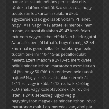
hamar leszakadt, néhány perc múlva el is
tűntek a látómezőmből. Szó sincs róla, hogy
tudatosan le akartam szakítani őket,
egyszerűen csak gyorsabb voltam. Pl. lehet,
hogy 1×11, vagy 1×12 áttétellel mentek, nem
tudom, de azzal általában 45-47 km/h felett
már nem nagyon lehet effektíven beleforgatni.
Az analízisben jól látható, hogy én még 52-54
km/h-nál is gond nélkül és hatékonyan bele
tudtam tekerni 110-115-as pedálfordulat
mellett. Ezért imádom a 2×10-et, mert kivétel
nélkül minden itthoni maratonon eszméletlen
jól jön, hogy 50 fölött is rendesen bele tudok
hajtani! Nagyszerű, csakis akkor térnék át
1×11-re, vagy inkább 1×12-re, ha kizárólag
XCO-znék, vagy középtávoznék. De rövidre
isteni a 2×10 sebesség: úgyis végig
nagytányéron megyek és minden itthoni rövid
maratonon csak 1 db. meredek van, ahol pár