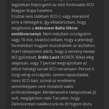
legjobban felpörgetni az első fontosabb XCO
Magyar Kupa futamra.
Ezúttal nem találtam XCO-t, vagy maratont
erre a hétvégére, így elhatároztam, hogy
meglövöm a
debreceni Balla Viktor
emlékversenyt
. Nem indultam országúton
vagy 16 éve, kíváncsi voltam, hogy a jelenlegi
formámban hogyan muzsikálnék az aszfalton.
Azért támpontot adott, hogy a verseny tavalyi
M2 győztesét,
Erdős Lacit
(KÖRÖS-Bike) elég
alaposan, vagy 7 perccel megrajzoltam az
előző hétvégi tarcali XCO versenyen. Persze ő
ízzig-vérig országútis, semmi tapasztalata
nincs XCO-ban, szóval az eredmény
semmiképpen sem mutatott valós
erőkülönbséget. Mindenesetre támpontnak jó
volt, megígértem neki Tarcalon, hogy
Debrecenben találkozunk és őt fogom lesni,