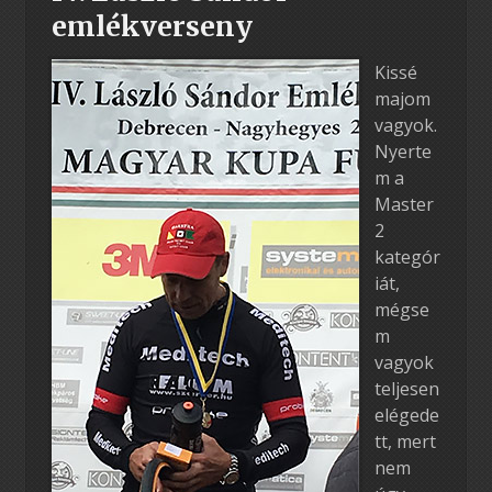
emlékverseny
Kissé
majom
vagyok.
Nyerte
m a
Master
2
kategór
iát,
mégse
m
vagyok
teljesen
elégede
tt, mert
nem