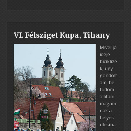
VI. Félsziget Kupa, Tihany
Mivel jó
ideje
biciklize
k, úgy
gondolt
am, be
tudom
állítani
magam
nak a
helyes
ülésma