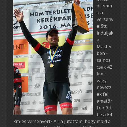
dilemm
a a
verseny
előtt:
induljak
a
Master-
ben –
sajnos
csak 42
km –
vagy
nevezz
ek fel
amatőr
Felnőtt
be a 84
km-es versenyért? Arra jutottam, hogy majd a