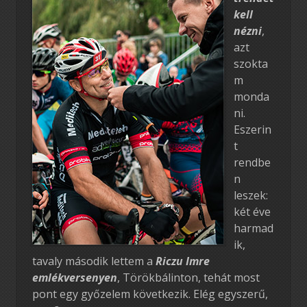
kell
nézni
,
azt
szokta
m
monda
ni.
Eszerin
t
rendbe
n
leszek:
két éve
harmad
ik,
tavaly második lettem a
Riczu Imre
emlékversenyen
, Törökbálinton, tehát most
pont egy győzelem következik. Elég egyszerű,