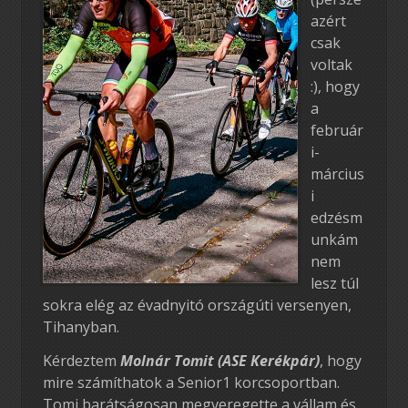
azért
csak
voltak
:), hogy
a
február
i-
március
i
edzésm
unkám
nem
lesz túl
sokra elég az évadnyitó országúti versenyen,
Tihanyban.
Kérdeztem
Molnár Tomit (ASE Kerékpár)
, hogy
mire számíthatok a Senior1 korcsoportban.
Tomi barátságosan megveregette a vállam és