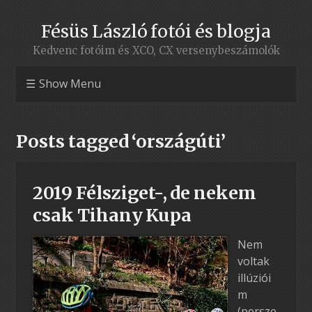
Fésüs László fotói és blogja
Kedvenc fotóim és XCO, CX versenybeszámolók
Show Menu
Posts tagged ‘országúti’
2019 Félsziget-, de nekem
csak Tihany Kupa
Nem
voltak
illúziói
m
(persze