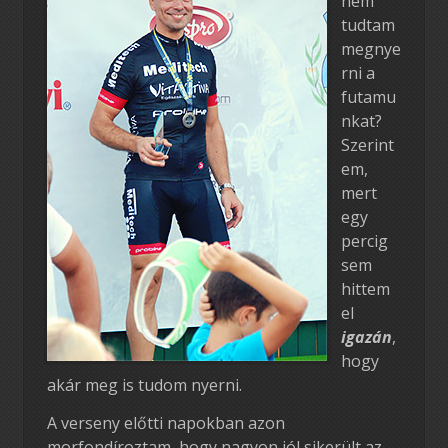
nem
tudtam
megnye
rni a
futamu
nkat?
Szerint
em,
mert
egy
percig
sem
hittem
el
igazán
,
hogy
akár meg is tudom nyerni.
A verseny előtti napokban azon
morfondíroztam, hogy nagyon jól sikerült az