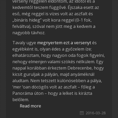
verseny reggelén eldöntöm, az időtől és a
kedvemtől teszem függővé. Éjszaka esett az
eső, még reggel is vizes volt az aszfalt és
„bináris hideg” volt kora reggel (0-1 fok,
felváltva), szóval nem jött meg a kedvem a
nagyobb távhoz.
Tavaly ugye
megnyertem ezt a versenyt
és
egyébként is, olyan édes a győzelem íze;
elhatároztam, hogy nagyon oda fogok figyelni,
nehogy elmenjen valami szökés nélkülem. Egy
nappal korábban érkeztem Debrecenbe, hogy
kicsit guruljak a pályán, majd anyáméknál
aludtam. Nem tetszett különösebben a pálya,
‘mer ‘oan döcögős volt az aszfalt – főleg a
Panoráma úton – hogy a lelket is kirázta
belőlem.
Read more
2016-03-28