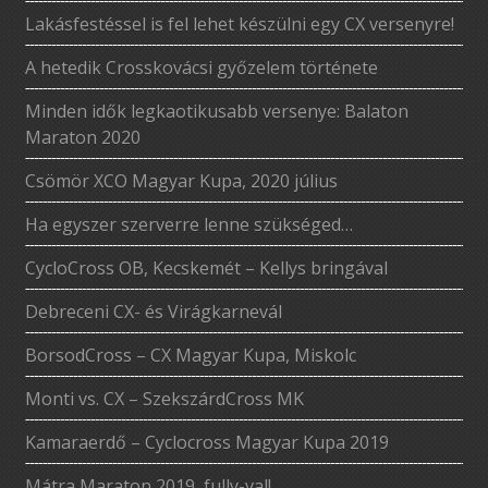
Lakásfestéssel is fel lehet készülni egy CX versenyre!
A hetedik Crosskovácsi győzelem története
Minden idők legkaotikusabb versenye: Balaton
Maraton 2020
Csömör XCO Magyar Kupa, 2020 július
Ha egyszer szerverre lenne szükséged…
CycloCross OB, Kecskemét – Kellys bringával
Debreceni CX- és Virágkarnevál
BorsodCross – CX Magyar Kupa, Miskolc
Monti vs. CX – SzekszárdCross MK
Kamaraerdő – Cyclocross Magyar Kupa 2019
Mátra Maraton 2019, fully-val!