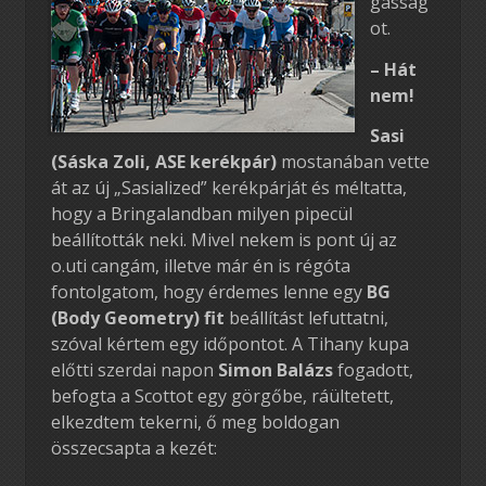
gasság
ot.
– Hát
nem!
Sasi
(Sáska Zoli, ASE kerékpár)
mostanában vette
át az új „Sasialized” kerékpárját és méltatta,
hogy a Bringalandban milyen pipecül
beállították neki. Mivel nekem is pont új az
o.uti cangám, illetve már én is régóta
fontolgatom, hogy érdemes lenne egy
BG
(Body Geometry) fit
beállítást lefuttatni,
szóval kértem egy időpontot. A Tihany kupa
előtti szerdai napon
Simon Balázs
fogadott,
befogta a Scottot egy görgőbe, ráültetett,
elkezdtem tekerni, ő meg boldogan
összecsapta a kezét: