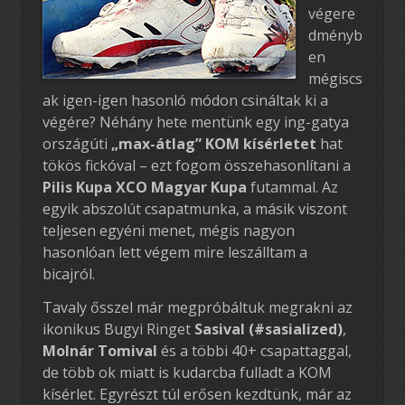
végere
dményb
en
mégiscs
ak igen-igen hasonló módon csináltak ki a
végére? Néhány hete mentünk egy ing-gatya
országúti
„max-átlag” KOM kísérletet
hat
tökös fickóval – ezt fogom összehasonlítani a
Pilis Kupa XCO Magyar Kupa
futammal. Az
egyik abszolút csapatmunka, a másik viszont
teljesen egyéni menet, mégis nagyon
hasonlóan lett végem mire leszálltam a
bicajról.
Tavaly ősszel már megpróbáltuk megrakni az
ikonikus Bugyi Ringet
Sasival (#sasialized)
,
Molnár Tomival
és a többi 40+ csapattaggal,
de több ok miatt is kudarcba fulladt a KOM
kísérlet. Egyrészt túl erősen kezdtünk, már az