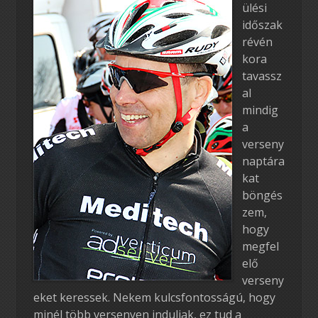
ülési
időszak
révén
kora
tavassz
al
mindig
a
verseny
naptára
kat
böngés
zem,
hogy
megfel
elő
verseny
eket keressek. Nekem kulcsfontosságú, hogy
minél több versenyen induljak, ez tud a