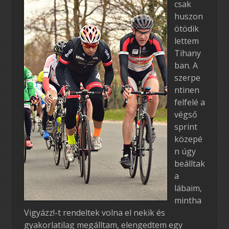
csak
huszon
ötödik
lettem
Tihany
ban. A
szerpe
ntinen
felfelé a
végső
sprint
közepé
n úgy
beálltak
a
lábaim,
mintha
Vigyázz!-t rendeltek volna el nekik és
gyakorlatilag megálltam, elengedtem egy