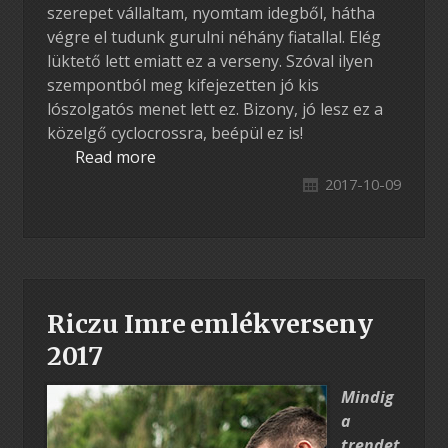
szerepet vállaltam, nyomtam idegből, hátha
végre el tudunk gurulni néhány fiatallal. Elég
lüktető lett emiatt ez a verseny. Szóval ilyen
szempontból meg kifejezetten jó kis
lószolgatós menet lett ez. Bizony, jó lesz ez a
közelgő cyclocrossra, beépül ez is!
Read more
2017-10-09
Riczu Imre emlékverseny
2017
Mindig
a
trendet