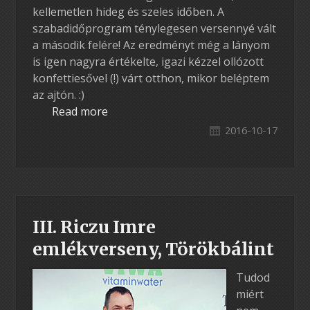
kellemetlen hideg és szeles időben. A
szabadidőprogram ténylegesen versennyé vált
a második felére! Az eredményt még a lányom
is igen nagyra értékelte, igazi kézzel ollózott
konfettiesővel (!) várt otthon, mikor beléptem
az ajtón. :)
Read more
2016-10-17
III. Riczu Imre
emlékverseny, Törökbálint
Tudod
miért