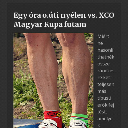
Egy óra o.úti nyélen vs. XCO
Magyar Kupa futam
Miért
ne
hasonlí
thatnék
össze
ránézés
re két
teljesen
más
típusú
erőkifej
tést,
amelye
k