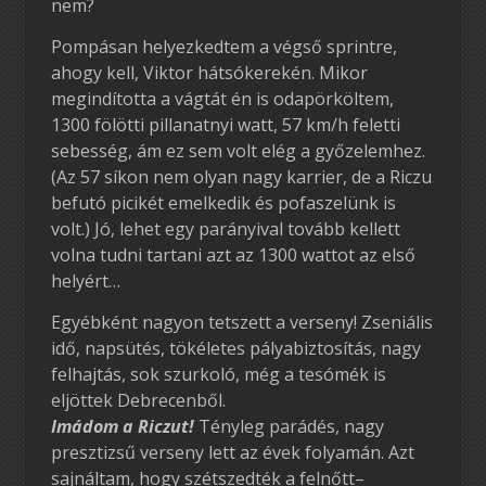
nem?
Pompásan helyezkedtem a végső sprintre,
ahogy kell, Viktor hátsókerekén. Mikor
megindította a vágtát én is odapörköltem,
1300 fölötti pillanatnyi watt, 57 km/h feletti
sebesség, ám ez sem volt elég a győzelemhez.
(Az 57 síkon nem olyan nagy karrier, de a Riczu
befutó picikét emelkedik és pofaszelünk is
volt.) Jó, lehet egy parányival tovább kellett
volna tudni tartani azt az 1300 wattot az első
helyért…
Egyébként nagyon tetszett a verseny! Zseniális
idő, napsütés, tökéletes pályabiztosítás, nagy
felhajtás, sok szurkoló, még a tesómék is
eljöttek Debrecenből.
Imádom a Riczut!
Tényleg parádés, nagy
presztizsű verseny lett az évek folyamán. Azt
sajnáltam, hogy szétszedték a felnőtt–