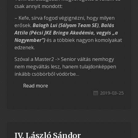
csak annyit mondott:
– Kefe, sírva fogod végignézni, hogy milyen
erősek.
Balogh Lui (Sólyom Team SE)
,
Balás
Attila (Pécsi JKE Bringa Akadémia, vagyis „a
Nagyember”)
és a többiek nagyon komolyakat
edzenek.
Szóval a Master2 -> Senior váltás nemhogy
nem megváltás lesz, hanem tulajdonképpen
inkább csöbörből vödörbe…
Read more
2019-03-25
IV. László Sándor