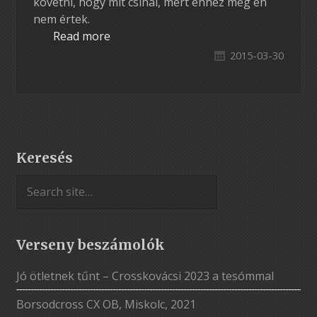
követni, hogy mit csinál, mert ehhez meg én
nem értek.
Read more
2015-03-30
Keresés
Verseny beszámolók
Jó ötletnek tűnt – Crosskovácsi 2023 a tesómmal
Borsodcross CX OB, Miskolc, 2021