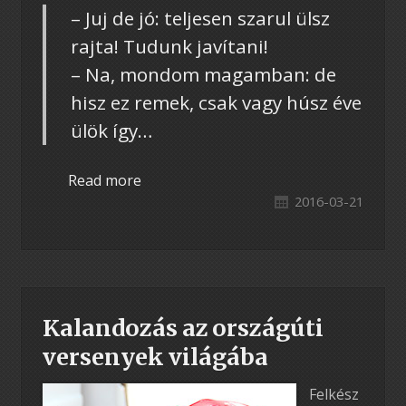
– Juj de jó: teljesen szarul ülsz
rajta! Tudunk javítani!
– Na, mondom magamban: de
hisz ez remek, csak vagy húsz éve
ülök így…
Read more
2016-03-21
Kalandozás az országúti
versenyek világába
Felkész