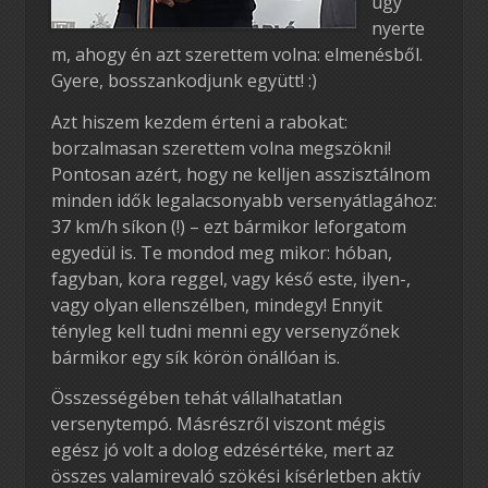
úgy
nyerte
m, ahogy én azt szerettem volna: elmenésből.
Gyere, bosszankodjunk együtt! :)
Azt hiszem kezdem érteni a rabokat:
borzalmasan szerettem volna megszökni!
Pontosan azért, hogy ne kelljen asszisztálnom
minden idők legalacsonyabb versenyátlagához:
37 km/h síkon (!) – ezt bármikor leforgatom
egyedül is. Te mondod meg mikor: hóban,
fagyban, kora reggel, vagy késő este, ilyen-,
vagy olyan ellenszélben, mindegy! Ennyit
tényleg kell tudni menni egy versenyzőnek
bármikor egy sík körön önállóan is.
Összességében tehát vállalhatatlan
versenytempó. Másrészről viszont mégis
egész jó volt a dolog edzésértéke, mert az
összes valamirevaló szökési kísérletben aktív