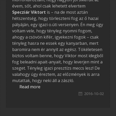
évem, sőt, ahol csak lehetett elvertem
Specziár Viktort
is – na de most aztán
hétszentség, hogy törleszteni fog az ő hazai
pályáján, egy igazi o.úti versenyen. Én meg úgy
voltam vele, hogy tényleg nyomni fogom,
ahogy a csövön kifér, igyekezni fogok – csak
tényleg hasra ne essek egy kanyarban, mert
baromira nem ér annyit az egész. Tökéletesen
biztos voltam benne, hogy Viktor most idegből
fog beleadni apait-anyait, hogy leverjen mint a
szeget. Tényleg igazi presztízs meccs lesz! De
valahogy úgy éreztem, az előzmények is arra
mutattak, hogy neki áll a zászló.
Read more
2016-10-02