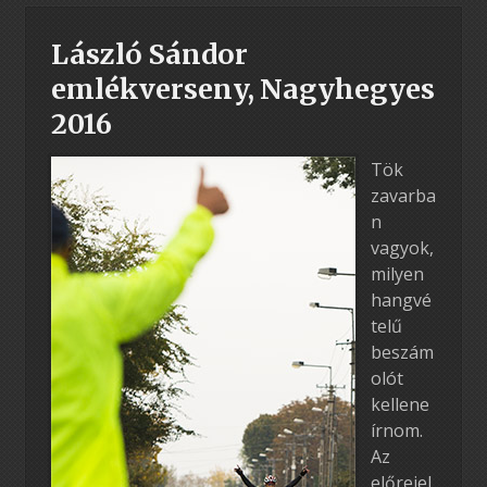
László Sándor
emlékverseny, Nagyhegyes
2016
Tök
zavarba
n
vagyok,
milyen
hangvé
telű
beszám
olót
kellene
írnom.
Az
előrejel