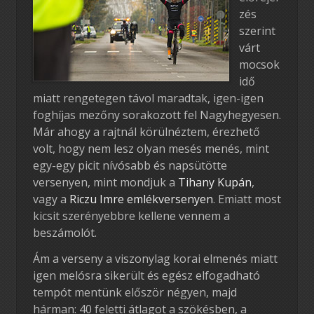
zés
szerint
várt
mocsok
idő
miatt rengetegen távol maradtak, igen-igen
foghíjas mezőny sorakozott fel Nagyhegyesen.
Már ahogy a rajtnál körülnéztem, érezhető
volt, hogy nem lesz olyan mesés menés, mint
egy-egy picit nívósabb és napsütötte
versenyen, mint mondjuk a
Tihany Kupán
,
vagy a
Riczu Imre emlékversenyen
. Emiatt most
kicsit szerényebbre kellene vennem a
beszámolót.
Ám a verseny a viszonylag korai elmenés miatt
igen melósra sikerült és egész elfogadható
tempót mentünk először négyen, majd
hárman: 40 feletti átlagot a szökésben, a