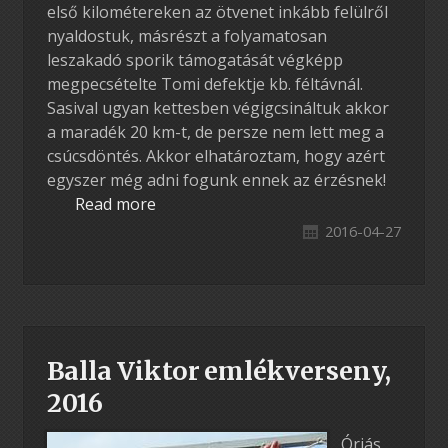
első kilométereken az ötvenet inkább felülről
nyaldostuk, másrészt a folyamatosan
leszakadó sporik támogatását végképp
megpecsételte Tomi defektje kb. féltávnál.
Sasival ugyan kettesben végigcsináltuk akkor
a maradék 20 km-t, de persze nem lett meg a
csúcsdöntés. Akkor elhatároztam, hogy azért
egyszer még adni fogunk ennek az érzésnek!
Read more
2016-04-27
Balla Viktor emlékverseny,
2016
Óriás