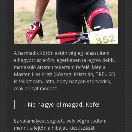
A harmadik körön aztán végleg lelassultam,
elhagyott az erőm, egérkében (a legrövidebb,
menekülő áttétel) tekertem felfelé. Még a
Master 1-es Krisz (Kőszegi Krisztián, TREK SE)
is feljött rám, látta, hogy nagyon szenvedek,
csak annyit modott:
– Ne hagyd el magad, Kefe!
Ez valamelyest segített, vele végre tudtam
menni, a lejtőn a hibáját, kicsúszását