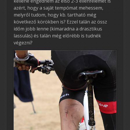
kellene engednem az első 2-3 ellenfelemet is
azért, hogy a saját tempómat mehessem,
melyről tudom, hogy kb. tartható még
következő körökben is? Ezzel talán az össz
időm jobb lenne (kimaradna a drasztikus
lassulás) és talán még előrébb is tudnék
végezni?