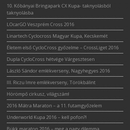
10. Kőbányai Bringapark CX Kupa- taknyolásból
taknyolásba
LOcarGO Veszprém Cross 2016
Linartech Cyclocross Magyar Kupa, Kecskemét
Életem első CycloCross győzelme – CrossLiget 2016
Dupla CycloCross hétvége Várgesztesen
László Sándor emlékverseny, Nagyhegyes 2016
III. Riczu Imre emlékverseny, Törökbálint
Hörömpő cirkusz, világszám!
2016 Mátra Maraton – a 11. futamgyőzelem
Underworld Kupa 2016 – kell pofon?!
Bükk maraton 2016 – meg a nagy dilemma