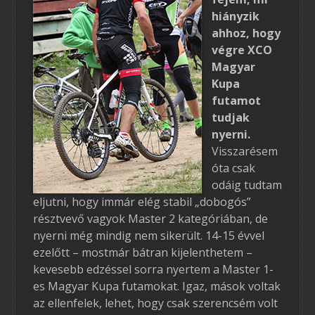
hiányzik
ahhoz, hogy
végre XCO
Magyar
Kupa
futamot
tudjak
nyerni.
Visszarésem
óta csak
odáig tudtam
eljutni, hogy immár elég stabil „dobogós”
résztvevő vagyok Master 2 kategóriában, de
nyerni még mindig nem sikerült. 14-15 évvel
ezelőtt – mostmár bátran kijelenthetem –
kevesebb edzéssel sorra nyertem a Master 1-
es Magyar Kupa futamokat. Igaz, mások voltak
az ellenfelek, lehet, hogy csak szerencsém volt