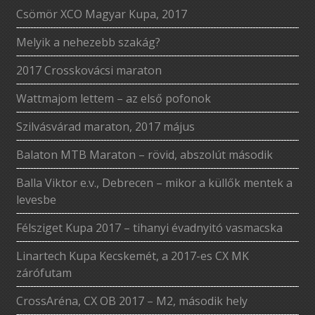
Csömör XCO Magyar Kupa, 2017
Melyik a nehezebb szakág?
2017 Crosskovácsi maraton
Wattmajom lettem – az első pofonok
Szilvásvárad maraton, 2017 május
Balaton MTB Maraton – rövid, abszolút második
Balla Viktor e.v., Debrecen – mikor a küllők mentek a
levesbe
Félsziget Kupa 2017 – tihanyi évadnyitó vasmacska
Linartech Kupa Kecskemét, a 2017-es CX MK
zárófutam
CrossAréna, CX OB 2017 – M2, második hely