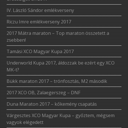
IV. László Sándor emlékverseny
Riczu Imre emlékverseny 2017
2017 Mátra maraton – Top maraton összetett a
zsebben!
Tamási XCO Magyar Kupa 2017
Underworld Kupa 2017, áldozzak be ezért egy XCO
MK-t?
Bükk maraton 2017 – trónfosztás, M2 második
2017 XCO OB, Zalaegerszeg – DNF
Duna Maraton 2017 – kőkemény csapatás
Várgesztes XCO Magyar Kupa – győztem, mégsem
vagyok elégedett