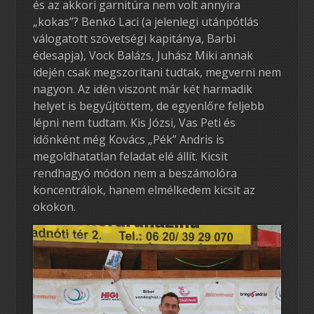
és az akkori garnitúra nem volt annyira
„kokas”? Benkó Laci (a jelenlegi utánpótlás
válogatott szövetségi kapitánya, Barbi
édesapja), Vock Balázs, Juhász Miki annak
idején csak megszorítani tudtak, megverni nem
nagyon. Az idén viszont már két harmadik
helyet is begyűjtöttem, de egyenlőre feljebb
lépni nem tudtam. Kis Józsi, Vas Peti és
időnként még Kovács „Pék” Andris is
megoldhatatlan feladat elé állít. Kicsit
rendhagyó módon nem a beszámolóra
koncentrálok, hanem elmélkedem kicsit az
okokon.