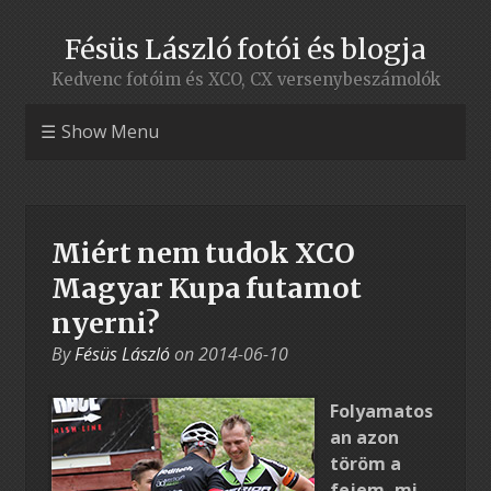
Fésüs László fotói és blogja
Kedvenc fotóim és XCO, CX versenybeszámolók
Show Menu
Miért nem tudok XCO
Magyar Kupa futamot
nyerni?
By
Fésüs László
on
2014-06-10
Folyamatos
an azon
töröm a
fejem, mi