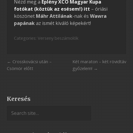
Nézd meg a
Eplény XCO Magyar Kupa
fotókat (köztük az esésem!) itt
– óriási
köszönet
Máhr Attilának
-nak és
Wawra
papának
az ismét kiváló képekért!
Categories:
Verseny beszámolók
Crosskovácsi után –
Két maraton – két rövidtáv
Csömör előtt
győzelem!
Keresés