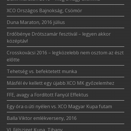
XCO Országos Bajnokság, Csömör
Duna Maraton, 2016 július
Erdőbénye Drótszamár fesztivál – legyen akkor
középtáv!
Crosskovácsi 2016 – legközelebb nem osztom az észt
előtte
Tehetség vs. befektetett munka
Másfél év kellett egy újabb XCO MK győzelemhez
FFE, avagy a Fordított Fanyúl Effektus
Egy óra o.úti nyélen vs. XCO Magyar Kupa futam
Balla Viktor emlékverseny, 2016
VI. Félsziget Kupa, Tihany