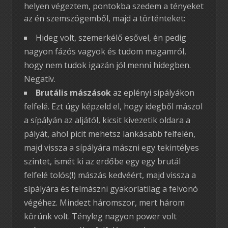
helyen végeztem, pontokba szedem a tényeket
az én szemszögemből, majd a történteket:
Hideg volt, szemerkélő esővel, én pedig
nagyon fázós vagyok és tudom magamról,
hogy nem tudok igazán jól menni hidegben.
Negatív.
Brutális mászások
az eplényi sípályákon
felfelé. Ezt úgy képzeld el, hogy idegből mászol
a sípályán az aljától, kicsit kivezetik oldara a
pályát, ahol picit mehetsz lankásabb felfelén,
majd vissza a sípályára mászni egy tekintélyes
szintet, ismét ki az erdőbe egy egy brutál
felfelé tolós(!) mászás kedvéért, majd vissza a
sípályára és felmászni gyakorlatilag a felvonó
végéhez. Mindezt háromszor, mert három
körünk volt. Tényleg nagyon power volt