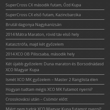
SuperCross CX második futam, Ózd Kupa
SuperCross CX első futam, Kazincbarcika
Brutál dagonya Nagykanizsán
2014 Mátra Maraton, rövid táv első hely
Katasztrófa, majd két győzelem
2014 XCO OB Piliscsaba, második hely
Két újabb győzelem: Duna maraton és Borsodnádasd
XCO Magyar Kupa
Ismét XCO MK győzelem – Master 2 Ranglista élen
Hogyan tudtam mégis XCO MK futamot nyerni?
Crosskovácsi után – Csömör előtt
Miért nem tudok XCO Magyar Kupa futamot nyerni?