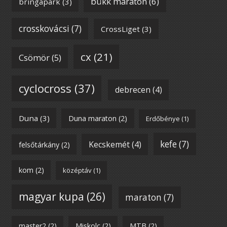
bükk maraton
(6)
bringapark
(3)
crosskovácsi
(7)
CrossLiget
(3)
cx
(21)
Csömör
(5)
cyclocross
(37)
debrecen
(4)
Duna
(3)
Duna maraton
(2)
Erdőbénye
(1)
kefe
(7)
Kecskemét
(4)
felsőtárkány
(2)
kom
(2)
középtáv
(1)
magyar kupa
(26)
maraton
(7)
master2
(2)
Miskolc
(2)
MTB
(2)