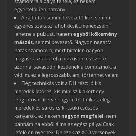
számomra a pálya felfelé, ez nekem
egyértelműen hátrány.
A rajt után semmi felvezető kör, semmi
egyenes szakasz, ahol kicsit „menedzselni”
lehetne a pulzust, hanem
egyből kőkemény
mászás
, semmi bevezető. Nagyon negatív
hatás számomra, mert hirtelen nagyon
magasra szökik fel a pulzusom és szinte
azonnal savasodni kezdenek a combizmok, a
vádlim, ez a legrosszabb, ami történhet velem.
Elég technikás volt a DH rész: jó kis
meredek letörés, kis mini sziklakert egy
leugratóval, illetve nagyon technikás, elég
meredek és sáros csiki-csuki csúszós
kanyarok, ez nekem
nagyon megfelel
, nem
bánnám ha ebből állna az egész pálya! Csak
lefelé én nyernék! De ezek az XCO versenyek