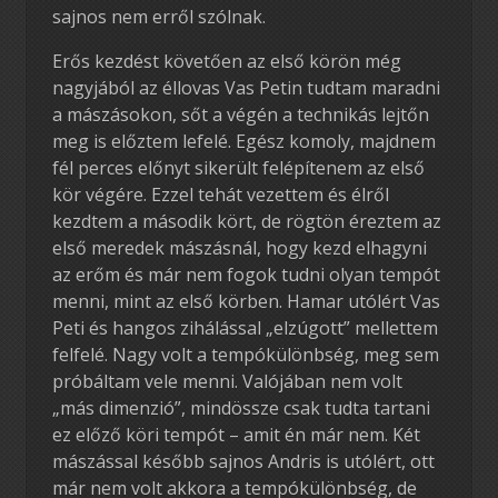
sajnos nem erről szólnak.
Erős kezdést követően az első körön még
nagyjából az éllovas Vas Petin tudtam maradni
a mászásokon, sőt a végén a technikás lejtőn
meg is előztem lefelé. Egész komoly, majdnem
fél perces előnyt sikerült felépítenem az első
kör végére. Ezzel tehát vezettem és élről
kezdtem a második kört, de rögtön éreztem az
első meredek mászásnál, hogy kezd elhagyni
az erőm és már nem fogok tudni olyan tempót
menni, mint az első körben. Hamar utólért Vas
Peti és hangos zihálással „elzúgott” mellettem
felfelé. Nagy volt a tempókülönbség, meg sem
próbáltam vele menni. Valójában nem volt
„más dimenzió”, mindössze csak tudta tartani
ez előző köri tempót – amit én már nem. Két
mászással később sajnos Andris is utólért, ott
már nem volt akkora a tempókülönbség, de