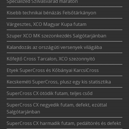
Specialized Szilvásvárad maraton
Kisebb technikai bénázás Felsőtárkányon
Várgesztes, XCO Magyar Kupa futam
Szuper XCO MK szezonkezdés Salgótarjánban
Kalandozás az országúti versenyek világába
Kőfejtő Cross Tarcalon, XCO szezonnyitó
Etyek SuperCross és Kőbányai KarcsiCross
Kecskeméti SuperCross, plusz egy kis statisztika
SuperCross CX ötödik futam, teljes csőd
SuperCross CX negyedik futam, defekt, ezúttal
Salgótarjánban
SuperCross CX harmadik futam, pedáltörés és defekt