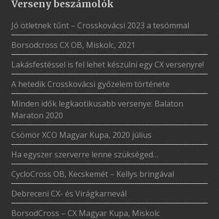
Verseny beszámolók
Jó ötletnek tűnt – Crosskovácsi 2023 a tesómmal
Borsodcross CX OB, Miskolc, 2021
Lakásfestéssel is fel lehet készülni egy CX versenyre!
A hetedik Crosskovácsi győzelem története
Minden idők legkaotikusabb versenye: Balaton
Maraton 2020
Csömör XCO Magyar Kupa, 2020 július
Ha egyszer szerverre lenne szükséged…
CycloCross OB, Kecskemét – Kellys bringával
Debreceni CX- és Virágkarnevál
BorsodCross – CX Magyar Kupa, Miskolc