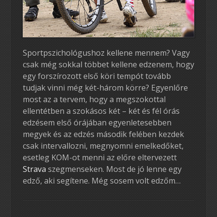
Sportpszichológushoz kellene mennem? Vagy
csak még sokkal többet kellene edzenem, hogy
egy forszírozott első köri tempót tovább
tudjak vinni még két-három körre? Egyenlőre
most az a tervem, hogy a megszokottal
ellentétben a szokásos két – két és fél órás
edzésem első órájában egyenletesebben
megyek és az edzés második felében kezdek
csak intervallozni, megnyomni emelkedőket,
esetleg KOM-ot menni az előre eltervezett
Strava
szegmenseken. Most de jó lenne egy
edző, aki segítene. Még sosem volt edzőm…