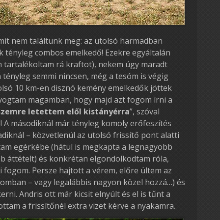
amit nem találtunk meg: az utolsó harmadban
 tényleg combos emelkedő! Ezekre egyáltalán
m tartalékoltam rá kraftot), nekem úgy maradt
 tényleg semmi nincsen, még a tesóm is végig
 utolsó 10 km-en disznó kemény emelkedők jöttek
yogtam magamban, hogy majd azt fogom írni a
zemre letettem elől kistányérra
”, szóval
 A másodiknál már tényleg komoly erőfeszítés
iknál – közvetlenül az utolsó frissítő pont alatti
aktam egérkébe (hátul is megkapta a legnagyobb
b áttételt) és konkrétan elgondolkodtam róla,
i fogom. Persze hajtott a vérem, előre ültem az
zomban – vagy legalábbis nagyon közel hozzá…) és
ni. Andris ott már kicsit elnyúlt és el is tűnt a
tottam a frissítőnél extra vizet kérve a nyakamra.