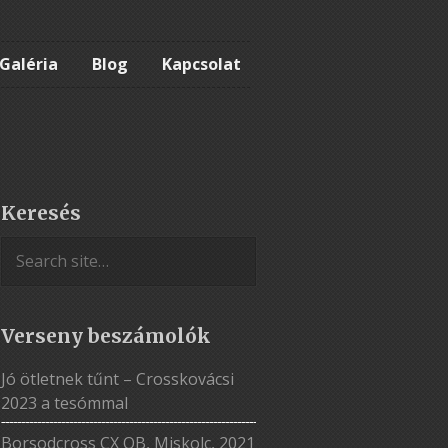
Galéria
Blog
Kapcsolat
Keresés
Verseny beszámolók
Jó ötletnek tűnt – Crosskovácsi
2023 a tesómmal
Borsodcross CX OB, Miskolc, 2021