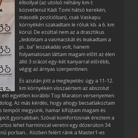
élbollyal (az utolsó néhány km-t
közvetlenül Kádi Tomi hátsó kerekén,
második pozícióban), csak Vaskapu
környékén szakadtam le róluk kb. a 6. km
körül. De ezúttal nem az a drasztikus
„ledobtam a vasmacskát és leakadtam a
pi…ba” leszakadás volt, hanem
folyamatosan láttam magam előtt az élen
álló 3 srácot egy-két kanyarral előrébb,
végig az árnyas szerpentinen.
És azután jött a meglepetés: úgy a 11-12.
km környékén visszaértem az abszolut
lt elő egyetlen korábbi Top Maraton versenyemen
 dolog. Az más kérdés, hogy ahogy becsatlakoztam
es tempót megyünk, hamar kifújtam magam és
-picit gyorsabban. Szóval komfortosnak éreztem a
tos lehet harminccal veretni egy dózerúton 34
zinű porban… Közben felért ránk a Master1-es