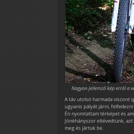
Nagyon jellemző kép erről a v
A táv utolsó harmada viszont 
ugyanis pályát járni, felfedezni
Én nyomtattam térképet és am
Jónéhányszor eltévedtünk, azt
meg és jártuk be.