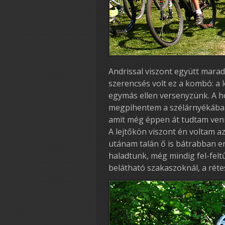
Andrissal viszont együtt marad
szerencsés volt ez a kombó: a 
egymás ellen versenyzünk. A h
megpihentem a szélárnyékában.
amit még éppen át tudtam venn
A lejtőkön viszont én voltam a
utánam talán ő is bátrabban e
haladtunk, még mindig fel-felt
belátható szakaszoknál, a rét