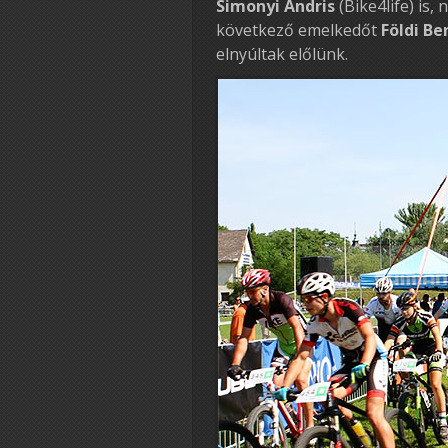
Simonyi Andris
(Bike4life) is,
következő emelkedőt
Földi Be
elnyúltak előlünk.