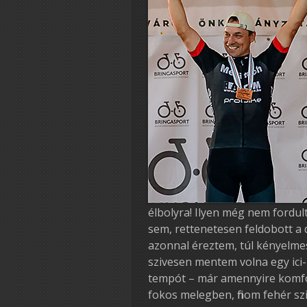
élbolyra! Ilyen még nem fordu
sem, rettenetesen feldobott a
azonnal éreztem, túl kényelm
szivesen mentem volna egy ici
tempót – már amennyire komfor
fokos melegben, finom fehér s