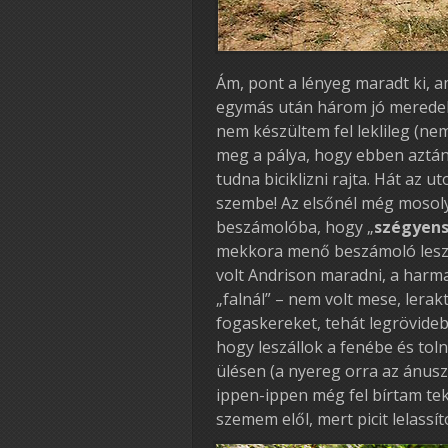
Ám, pont a lényeg maradt ki, 
egymás után három jó meredek
nem készültem fel leklileg (ne
meg a pálya, hogy ebben aztán
tudna biciklizni rajta. Hát az
szembe! Az elsőnél még mosol
beszámolóba, hogy „
szégyens
mekkora menő beszámoló lesz!
volt Andrison maradni, a harmad
„falnál” – nem volt mese, ler
fogaskereket, tehát legrövideb
hogy leszállok a fenébe és toln
ülésen (a nyereg orra az ánus
ippen-ippen még fel bírtam teker
szemem elől, mert picit lelassí