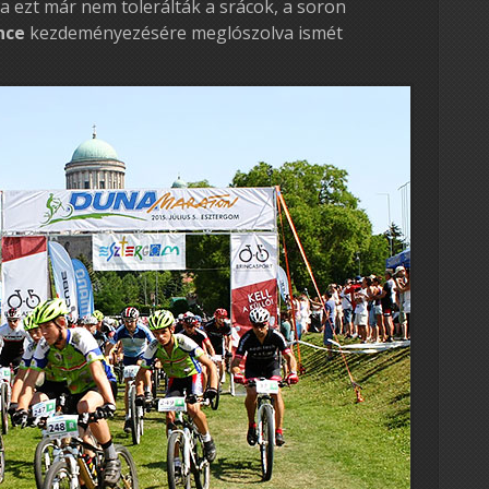
 na ezt már nem tolerálták a srácok, a soron
nce
kezdeményezésére meglószolva ismét