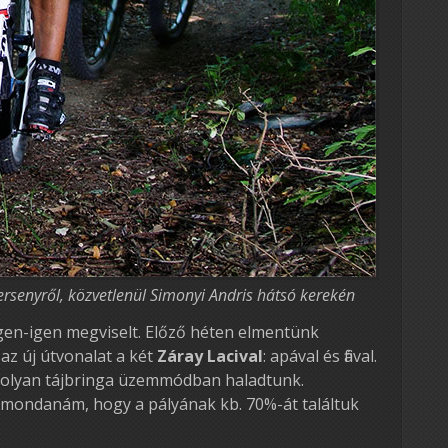
ersenyről, közvetlenül Simonyi Andris hátsó kerekén
igen-igen megviselt. Előző héten elmentünk
 az új útvonalat a két
Záray Lacival
: apával és fiával.
olyan tájbringa üzemmódban haladtunk.
 mondanám, hogy a pályának kb. 70%-át találtuk