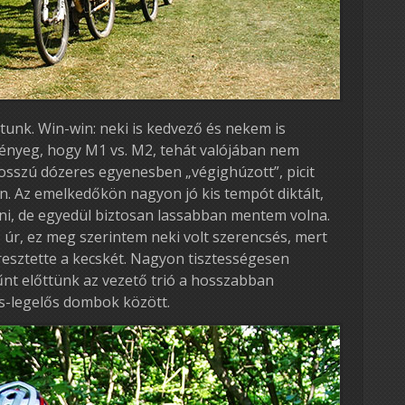
tunk. Win-win: neki is kedvező és nekem is
lényeg, hogy M1 vs. M2, tehát valójában nem
osszú dózeres egyenesben „végighúzott”, picit
 Az emelkedőkön nagyon jó kis tempót diktált,
i, de egyedül biztosan lassabban mentem volna.
z úr, ez meg szerintem neki volt szerencsés, mert
resztette a kecskét. Nagyon tisztességesen
űnt előttünk az vezető trió a hosszabban
es-legelős dombok között.