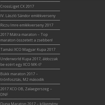
CrossLiget CX 2017
IV. László Sándor emlékverseny
Riczu Imre emlékverseny 2017
2017 Mátra maraton – Top
maraton összetett a zsebben!
Tamási XCO Magyar Kupa 2017
Underworld Kupa 2017, áldozzak
be ezért egy XCO MK-t?
Bükk maraton 2017 –
trónfosztás, M2 második
2017 XCO OB, Zalaegerszeg –
DNF
Duna Maraton 2017 – kőkemény