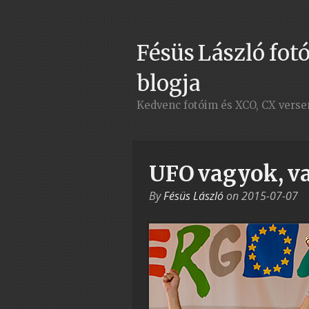
Fésüs László fotó
blogja
Kedvenc fotóim és XCO, CX vers
UFO vagyok, v
By
Fésüs László
on
2015-07-07