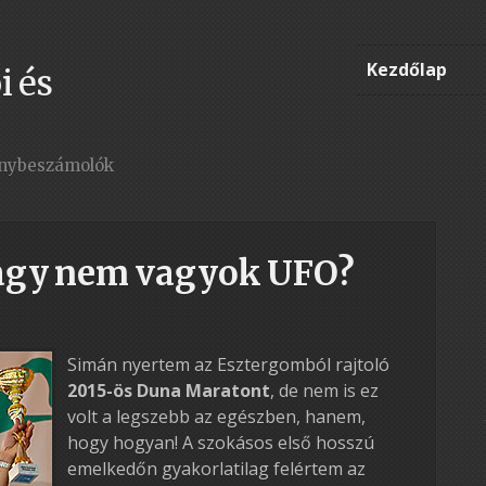
Kezdőlap
i és
enybeszámolók
agy nem vagyok UFO?
Simán nyertem az Esztergomból rajtoló
2015-ös Duna Maratont
, de nem is ez
volt a legszebb az egészben, hanem,
hogy hogyan! A szokásos első hosszú
emelkedőn gyakorlatilag felértem az