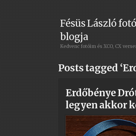
Fésüs László fotó
blogja
Kedvenc fotóim és XCO, CX vers
Posts tagged ‘E
Erdőbénye Drót
legyen akkor k