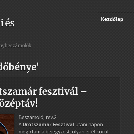
Kezdőlap
i és
enybeszámolók
rdőbénye’
szamár fesztivál –
özéptáv!
Beszámoló, rev.2
A
Drótszamár Fesztivál
utáni napon
megírtam a bejegyzést, olyan éjfél körül