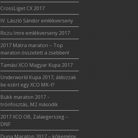
CrossLiget CX 2017
IV. László Sándor emlékverseny
Riczu Imre emlékverseny 2017
2017 Mátra maraton – Top
maraton összetett a zsebben!
Tamási XCO Magyar Kupa 2017
Underworld Kupa 2017, áldozzak
be ezért egy XCO MK-t?
Bükk maraton 2017 –
trónfosztás, M2 második
2017 XCO OB, Zalaegerszeg –
DNF
Duna Maraton 2017 – kőkemény