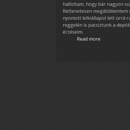
hallottam, hogy bár nagyon súly
Rettenetesen megdöbbentem má
nyomott lelkiállapot lett úrrá 
reggelén is pacsiztunk a depó
érzéseim.
Read more