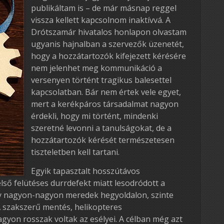
publikáltam is – de már másnap reggel
vissza kellett kapcsolnom inaktívvá. A
Drótszamár hivatalos honlapon olvastam
ugyanis hajnalban a szervezők üzenetét,
hogy a hozzátartozók kifejezett kérésére
nem jelenhet meg kommunikáció a
versenyen történt tragikus balesettel
kapcsolatban. Bár nem értek vele egyet,
mert a kerékpáros társadalmat nagyon
érdekli, hogy mi történt, mindenki
szeretné levonni a tanulságokat, de a
hozzátartozók kérését természetesen
tiszteletben kell tartani.
Egyik tapasztalt hosszútávos
ső felütéses durrdefekt miatt lesodródott a
gy nagyon-nagyon meredek hegyoldalon, szinte
 szakszerű mentés, helikopteres
agyon rosszak voltak az esélyei. A célban még azt