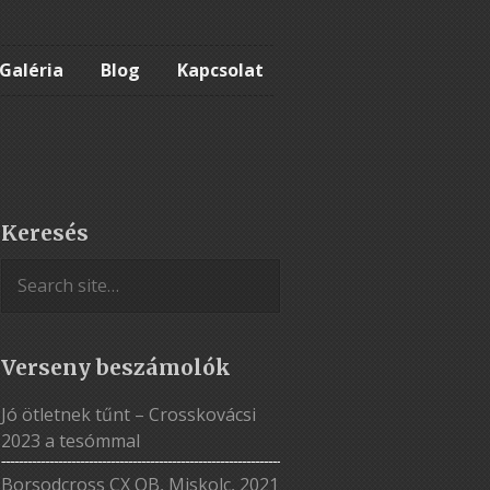
Galéria
Blog
Kapcsolat
Keresés
Verseny beszámolók
Jó ötletnek tűnt – Crosskovácsi
2023 a tesómmal
Borsodcross CX OB, Miskolc, 2021