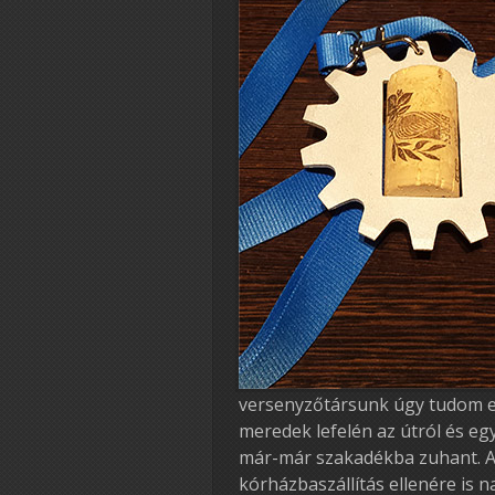
versenyzőtársunk úgy tudom el
meredek lefelén az útról és e
már-már szakadékba zuhant. A
kórházbaszállítás ellenére is n