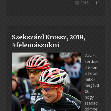
2018-11-12
Szekszárd Krossz, 2018,
#felemászokni
Valaki
kérdezt
e tőlem
a héten
mikor
megtud
ta,
hogy
szabadi
dőmbe