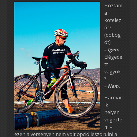
Hoztam
a
kötelez
őt?
(dobog
ót)
– Igen.
Elégede
tt
vagyok
?
– Nem.
Harmad
ik
helyen
végezte
m –
ezen a versenyen nem volt opció leszorulni a