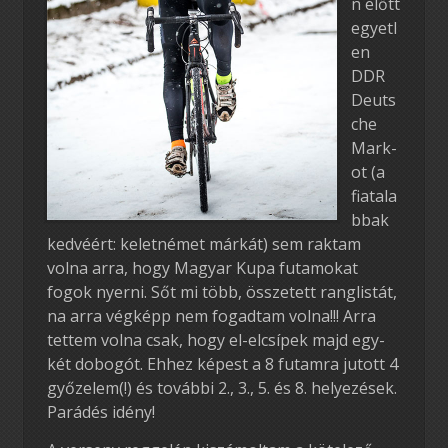
n előtt
egyetl
en
DDR
Deuts
che
Mark-
ot (a
fiatala
bbak
kedvéért: keletnémet márkát) sem raktam
volna arra, hogy Magyar Kupa futamokat
fogok nyerni. Sőt mi több, összetett ranglistát,
na arra végképp nem fogadtam volna!!! Arra
tettem volna csak, hogy el-elcsípek majd egy-
két dobogót. Ehhez képest a 8 futamra jutott 4
győzelem(!) és további 2., 3., 5. és 8. helyezések.
Parádés idény!