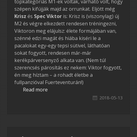
topkategóriás M1-ek voltak, várható volt, hogy
szépen kifújják majd az orrunkat. Eljött még
Krisz
és
Spec Viktor
is: Krisz is (viszonylag) új
M2 és végre elkezdett rendesen tréningezni,
Viktoron meg elájulsz: élete formájában van,
szénné edzi magát és hiába kiséri le a
pacalokat egy-egy tepsi sütivel, láthatóan
sokat fogyott, rendesen már-már
kerékpárversenyző alkata van. (Nem túl
szerencsés párosítás ez nekem: Viktor fogyott,
én meg híztam – a rohadt életbe a
fullpanzióval Fuerteventurán!)
Read more
2018-05-13