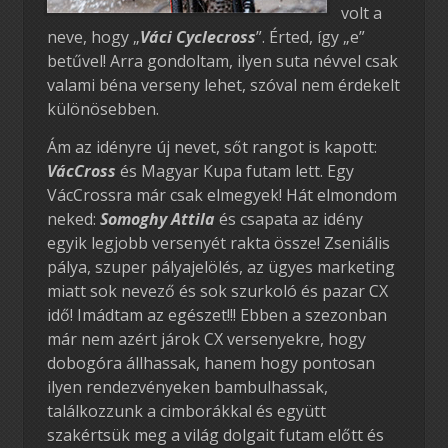
volt a
neve, hogy „
Váci Cyclecross
”. Érted, így „e”
betűvel! Arra gondoltam, ilyen suta névvel csak
valami béna verseny lehet, szóval nem érdekelt
különösebben.
Ám az idényre új nevet, sőt rangot is kapott:
VácCross
és Magyar Kupa futam lett. Egy
VácCrossra már csak elmegyek! Hát elmondom
neked:
Somoghy Attila
és csapata az idény
egyik legjobb versenyét rakta össze! Zseniális
pálya, szuper pályajelölés, az ügyes marketing
miatt sok nevező és sok szurkoló és pazar CX
idő! Imádtam az egészet!!! Ebben a szezonban
már nem azért járok CX versenyekre, hogy
dobogóra állhassak, hanem hogy pontosan
ilyen rendezvényeken bambulhassak,
találkozzunk a cimborákkal és együtt
szakértsük meg a világ dolgait futam előtt és