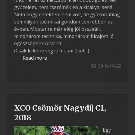
győzelem, nem cserélnék én a királlyal sem!
Nem hogy defektem nem volt, de gyakorlatilag
semmilyen technikai gondom sem ebben az
évben. Mostanra már elég jól összeállt
mindhárom technika, mindhárom bicajom jó
egészségnek örvend.
(Csak le kéne végre mosni őket. :)
Read more
2018-10-22
XCO Csömör Nagydíj C1,
2018
Egy