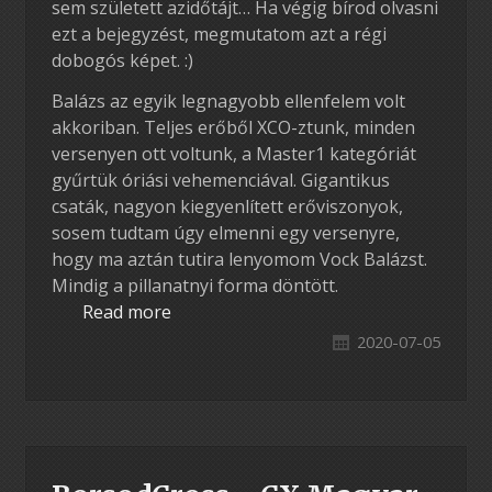
sem született azidőtájt… Ha végig bírod olvasni
ezt a bejegyzést, megmutatom azt a régi
dobogós képet. :)
Balázs az egyik legnagyobb ellenfelem volt
akkoriban. Teljes erőből XCO-ztunk, minden
versenyen ott voltunk, a Master1 kategóriát
gyűrtük óriási vehemenciával. Gigantikus
csaták, nagyon kiegyenlített erőviszonyok,
sosem tudtam úgy elmenni egy versenyre,
hogy ma aztán tutira lenyomom Vock Balázst.
Mindig a pillanatnyi forma döntött.
Read more
2020-07-05