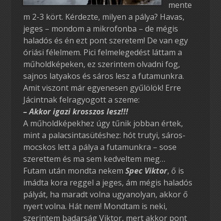
mente
m 2-3 kört. Kérdezte, milyen a pálya? Havas,
jeges – mondom a mikrofonba – de mégis
haladós és én ezt pont szeretem! De van egy
óriási félelmem. Pici felmelegedést láttam a
műholdképeken, ez szerintem olvadni fog,
sajnos latyakos és sáros lesz a futamunkra.
Amit viszont már egyenesen gyűlölök! Erre
Jácintnak felragyogott a szeme:
– Akkor igazi krosszos lesz!!!
A műholdképekhez úgy tűnik jobban értek,
mint a palacsintasütéshez: hót trutyi, sáros-
mocskos lett a pálya a futamunkra – sose
szerettem és ma sem kedveltem meg…
Futam után mondta nekem
Spec Viktor
, ő is
imádta kora reggel a jeges, ám mégis haladós
pályát, ha maradt volna ugyanolyan, akkor ő
nyert volna. Hát nem! Mondtam is neki,
szerintem badarság Viktor, mert akkor pont