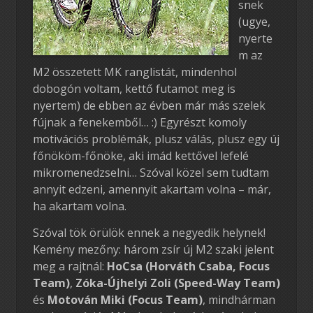
snek
(ugye,
nyerte
m az
M2 összetett MK ranglistát, mindenhol
dobogón voltam, kettő futamot meg is
nyertem) de ebben az évben már más szelek
fújnak a fenekemből… :) Egyrészt komoly
motivációs problémák, plusz válás, plusz egy új
főnököm-főnöke, aki imád kettővel lefelé
mikromenedzselni… Szóval közel sem tudtam
annyit edzeni, amennyit akartam volna – már,
ha akartam volna.
Szóval tök örülök ennek a negyedik helynek!
Kemény mezőny: három zsír új M2 szaki jelent
meg a rajtnál:
HoCsa (Horváth Csaba, Focus
Team)
,
Zóka-Újhelyi Zoli (Speed-Way Team)
és
Motován Miki (Focus Team)
, mindhárman