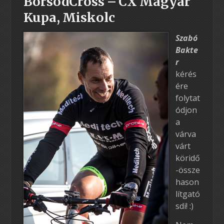
BorsodCross – CX Magyar
Kupa, Miskolc
Szabó
Bakte
r
kérés
ére
folytat
ódjon
a
várva
várt
köridő
-össze
hason
lítgató
sdi! :)