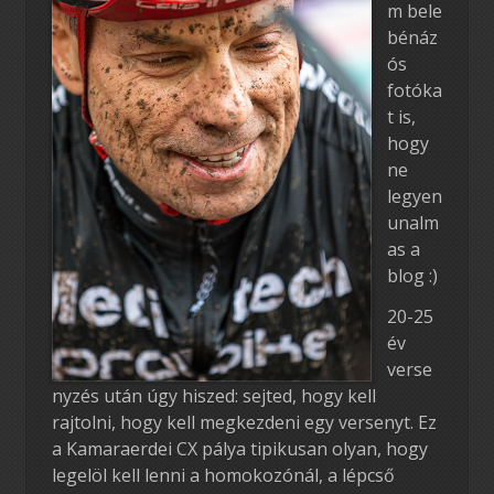
m bele
bénáz
ós
fotóka
t is,
hogy
ne
legyen
unalm
as a
blog :)
20-25
év
verse
nyzés után úgy hiszed: sejted, hogy kell
rajtolni, hogy kell megkezdeni egy versenyt. Ez
a Kamaraerdei CX pálya tipikusan olyan, hogy
legelöl kell lenni a homokozónál, a lépcső