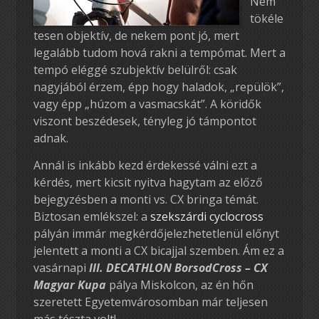
Nem
tökéle
tesen objektív, de nekem pont jó, mert
legalább tudom hová rakni a tempómat. Mert a
tempó eléggé szubjektív belülről: csak
nagyjából érzem, épp hogy haladok, „repülök”,
vagy épp „húzom a vasmacskát”. A köridők
viszont beszédesek, tényleg jó támpontot
adnak.
Annál is inkább kezd érdekessé válni ezt a
kérdés, mert kicsit nyitva hagytam az előző
bejegyzésben a monti vs. CX bringa témát.
Biztosan emlékszel: a
szekszárdi cyclocross
pályán immár megkérdőjelezhetetlenül előnyt
jelentett a monti a CX bicajjal szemben. Ám ez a
vasárnapi
III. DECATHLON BorsodCross – CX
Magyar Kupa
pálya Miskolcon, az én hőn
szeretett Egyetemvárosomban már teljesen
más tészta volt!