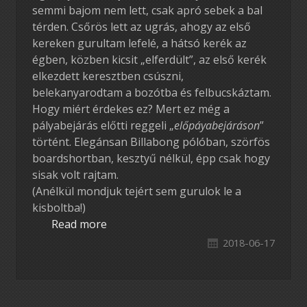
semmi bajom nem lett, csak apró sebek a bal
térden. Csőrös lett az ugrás, ahogy az első
kereken gurultam lefelé, a hátsó kerék az
égben, közben kicsit „elferdült”, az első kerék
elkezdett keresztben csúszni,
belekanyarodtam a bozótba és felbucskáztam.
Hogy miért érdekes ez? Mert ez még a
pályabejárás előtti reggeli „
előpáyabejáráson
”
történt. Elegánsan Billabong pólóban, szörfös
boardshortban, kesztyű nélkül, épp csak hogy
sisak volt rajtam.
(Anélkül mondjuk tejért sem gurulok le a
kisboltba!)
Read more
2018-06-17