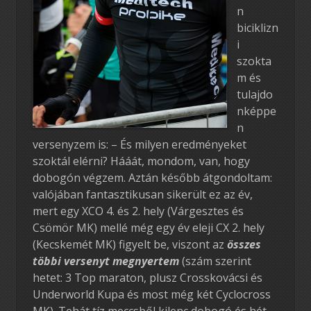
n
biciklizn
i
szokta
m és
tulajdo
nképpe
n
versenyzem is: – És milyen eredményeket
szoktál elérni? Hááát, mondom, van, hogy
dobogón végzem. Aztán később átgondoltam:
valójában fantasztikusan sikerült ez az év,
mert egy XCO 4. és 2. hely (Várgesztes és
Csömör MK) mellé még egy év eleji CX 2. hely
(Kecskemét MK) figyelt be, viszont az
összes
többi versenyt megnyertem
(szám szerint
hetet: 3 Top maraton, plusz Crosskovácsi és
Underworld Kupa és most még két Cyclocross
MK). Tehát tíz meccsből kilenc dobogó és hét