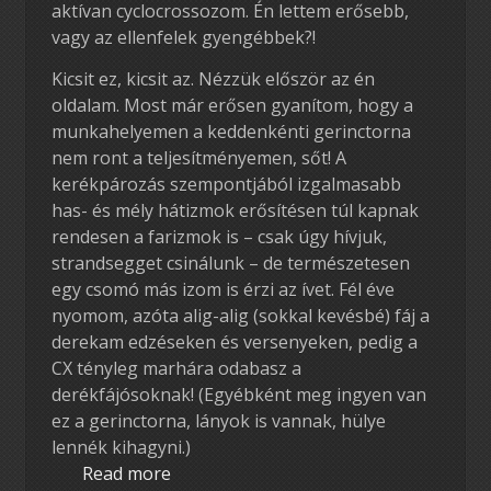
aktívan cyclocrossozom. Én lettem erősebb,
vagy az ellenfelek gyengébbek?!
Kicsit ez, kicsit az. Nézzük először az én
oldalam. Most már erősen gyanítom, hogy a
munkahelyemen a keddenkénti gerinctorna
nem ront a teljesítményemen, sőt! A
kerékpározás szempontjából izgalmasabb
has- és mély hátizmok erősítésen túl kapnak
rendesen a farizmok is – csak úgy hívjuk,
strandsegget csinálunk – de természetesen
egy csomó más izom is érzi az ívet. Fél éve
nyomom, azóta alig-alig (sokkal kevésbé) fáj a
derekam edzéseken és versenyeken, pedig a
CX tényleg marhára odabasz a
derékfájósoknak! (Egyébként meg ingyen van
ez a gerinctorna, lányok is vannak, hülye
lennék kihagyni.)
Read more