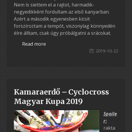
Nem is siettem el a rajtot, harmadik-
negyedikként fordultam az első kanyarban.
Azért a második egyenesben kicsit
forszíroztam a tempót, viszonylag könnyedén
élre álltam, csak úgy próbálgatni a srácokat.
Read more
2019-10-22
Kamaraerdő – Cyclocross
Magyar Kupa 2019
Spoile
r:
rakta