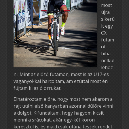
most
újra
sikerü
lt egy
CX
futam
ot
hiba
nélkül
lehoz
ni. Mint az előző futamon, most is az U17-es
vagányokkal harcoltam, ám ezúttal most én
fújtam ki az ő orrukat.
Elhatároztam előre, hogy most nem akarom a
rajt utáni első kanyarban azonnal dűlőre vinni
a dolgot. Kifundáltam, hogy hagyom kicsit
menni a srácokat, akár egy-két körön
keresztül is, és majd csak utána teszek rendet.