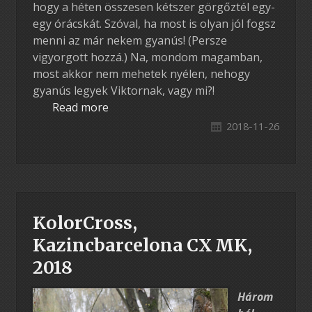
hogy a héten összesen kétszer görgőztél egy-
egy órácskát. Szóval, ha most is olyan jól fogsz
menni az már nekem gyanús! (Persze
vigyorgott hozzá.) Na, mondom magamban,
most akkor nem mehetek nyélen, nehogy
gyanús legyek Viktornak, vagy mi?!
Read more
2018-11-26
KolorCross,
Kazincbarcelona CX MK,
2018
Három