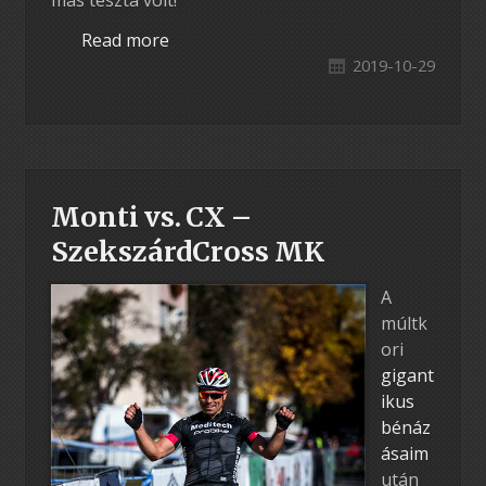
Read more
2019-10-29
Monti vs. CX –
SzekszárdCross MK
A
múltk
ori
gigant
ikus
bénáz
ásaim
után