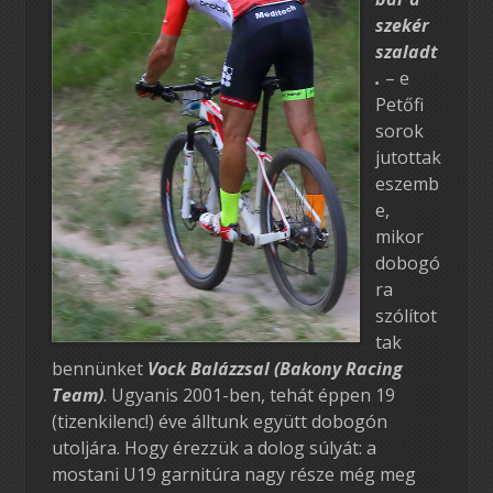
szekér
szaladt
.
– e
Petőfi
sorok
jutottak
eszemb
e,
mikor
dobogó
ra
szólítot
tak
bennünket
Vock Balázzsal (Bakony Racing
Team)
. Ugyanis 2001-ben, tehát éppen 19
(tizenkilenc!) éve álltunk együtt dobogón
utoljára. Hogy érezzük a dolog súlyát: a
mostani U19 garnitúra nagy része még meg