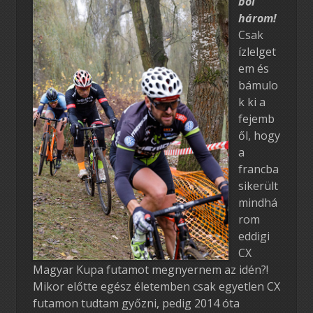
ból
három!
Csak
ízlelget
em és
bámulo
k ki a
fejemb
ől, hogy
a
francba
sikerült
mindhá
rom
eddigi
CX
Magyar Kupa futamot megnyernem az idén?!
Mikor előtte egész életemben csak egyetlen CX
futamon tudtam győzni, pedig 2014 óta