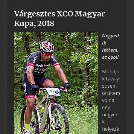
Várgesztes XCO Magyar
Kupa, 2018
Negyed
ik
lettem,
ez cool!
–
Mondju
k tavaly
sosem
örültem
volna
egy
negyedi
k
helyezé