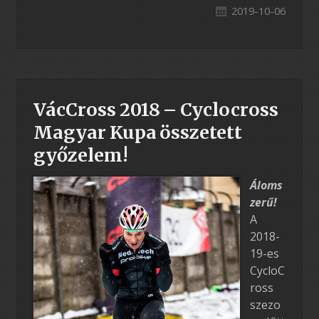
2019-10-06
VácCross 2018 – Cyclocross
Magyar Kupa összetett
győzelem!
Áloms
zerű!
A
2018-
19-es
CycloC
ross
szezo