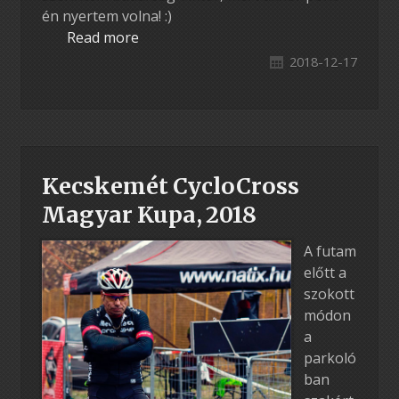
én nyertem volna! :)
Read more
2018-12-17
Kecskemét CycloCross
Magyar Kupa, 2018
A futam
előtt a
szokott
módon
a
parkoló
ban