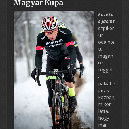
Magyar Kupa
Fazeka
s Jácint
szpíker
úr
odainte
tt
magáh
oz
reggel,
a
pályabe
járás
közben,
mikor
látta,
hogy
már