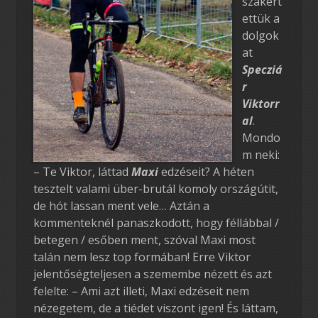
szakért
ettük a
dolgok
at
Specziá
r
Viktorr
al
.
Mondo
m neki:
– Te Viktor, láttad
Maxi
edzéseit? A héten
tesztelt valami über-brutál komoly országútit,
de hót lassan ment vele… Aztán a
kommenteknél panaszkodott, hogy féllábbal /
betegen / esőben ment, szóval Maxi most
talán nem lesz top formában! Erre Viktor
jelentőségteljesen a szemembe nézett és azt
felelte: – Ami azt illeti, Maxi edzéseit nem
nézegetem, de a tiédet viszont igen! És láttam,