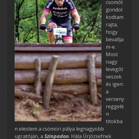
csomót
gondol
kodtam
rajta,
hogy
bevallja
m-e.
Most
nagy
levegőt
veszek
és igen:
a
verseny
reggelé
n
titokba
n elestem a csömöri pálya legnagyobb
ugratóján, a
Színpadon
. Hála Úrjózsefnek