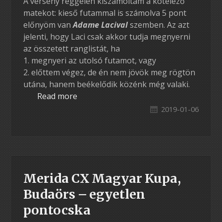
A verseny reggelén kiszámoltam a kötelező
matekot: kieső futammal is számolva 5 pont
előnyöm van
Adame Lacival
szemben. Az azt
jelenti, hogy Laci csak akkor tudja megnyerni
az összetett ranglistát, ha
1. megnyeri az utolsó futamot, vagy
2. előttem végez, de én nem jövök meg rögtön
utána, hanem beékelődik közénk még valaki.
Read more
2019-01-06
Merida CX Magyar Kupa,
Budaörs – egyetlen
pontocska