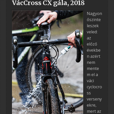
VácCross CX gála, 2018
Nagyon
őszinte
leszek
veled:
az
előző
évekbe
n azért
nem
mente
m el a
váci
cyclocro
ss
verseny
ekre,
mert az