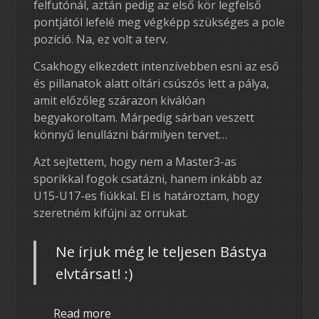
felfutónál, aztán pedig az első kör legfelső
pontjától lefelé meg végképp szükséges a pole
pozíció. Na, ez volt a terv.
Csakhogy elkezdett intenzívebben esni az eső
és pillanatok alatt oltári csúszós lett a pálya,
amit előzőleg szárazon kiválóan
begyakoroltam. Márpedig sárban veszett
könnyű lenullázni bármilyen tervet…
Azt sejtettem, hogy nem a Master3-as
sporikkal fogok csatázni, hanem inkább az
U15-U17-es fiúkkal. El is határoztam, hogy
szeretném kifújni az orrukat.
Ne írjuk még le teljesen Bástya
elvtársat! :)
Read more