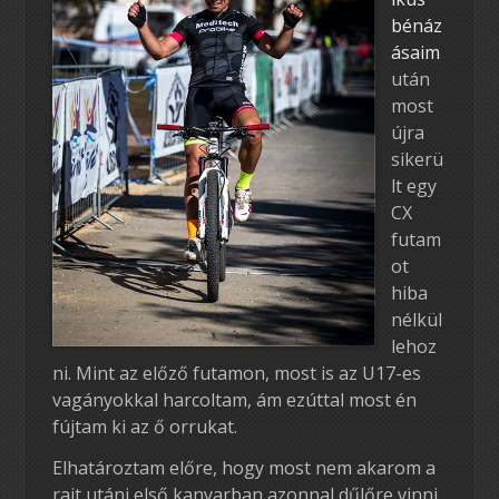
bénáz
ásaim
után
most
újra
sikerü
lt egy
CX
futam
ot
hiba
nélkül
lehoz
ni. Mint az előző futamon, most is az U17-es
vagányokkal harcoltam, ám ezúttal most én
fújtam ki az ő orrukat.
Elhatároztam előre, hogy most nem akarom a
rajt utáni első kanyarban azonnal dűlőre vinni