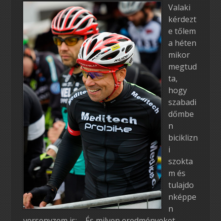
Valaki
kérdezt
e tőlem
a héten
mikor
megtud
ta,
hogy
szabadi
dőmbe
n
biciklizn
i
szokta
m és
tulajdo
nképpe
n
versenyzem is: – És milyen eredményeket