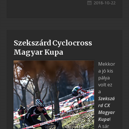
2018-10-22
Szekszárd Cyclocross
Magyar Kupa
Mekkor
a jó kis
pálya
volt ez
a
Szekszá
rd CX
Magyar
Kupa
!
A sár