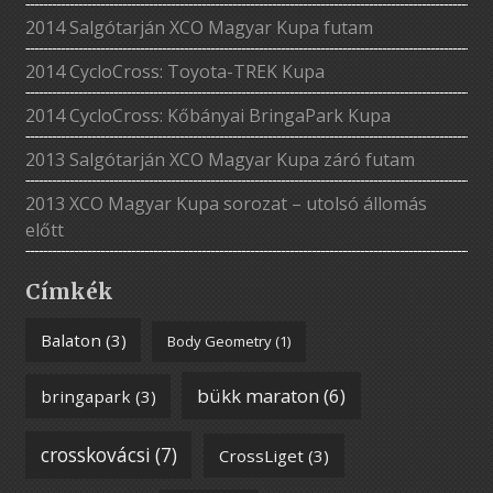
2014 Salgótarján XCO Magyar Kupa futam
2014 CycloCross: Toyota-TREK Kupa
2014 CycloCross: Kőbányai BringaPark Kupa
2013 Salgótarján XCO Magyar Kupa záró futam
2013 XCO Magyar Kupa sorozat – utolsó állomás
előtt
Címkék
Balaton
(3)
Body Geometry
(1)
bükk maraton
(6)
bringapark
(3)
crosskovácsi
(7)
CrossLiget
(3)