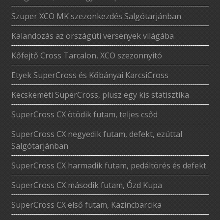
Szuper XCO MK szezonkezdés Salgótarjánban
Kalandozás az országúti versenyek világába
Kőfejtő Cross Tarcalon, XCO szezonnyitó
Etyek SuperCross és Kőbányai KarcsiCross
Kecskeméti SuperCross, plusz egy kis statisztika
SuperCross CX ötödik futam, teljes csőd
SuperCross CX negyedik futam, defekt, ezúttal
Salgótarjánban
SuperCross CX harmadik futam, pedáltörés és defekt
SuperCross CX második futam, Ózd Kupa
SuperCross CX első futam, Kazincbarcika