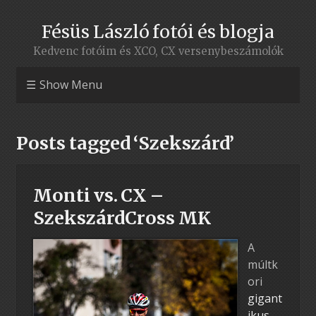
Fésüs László fotói és blogja
Kedvenc fotóim és XCO, CX versenybeszámolók
Show Menu
Posts tagged ‘Szekszárd’
Monti vs. CX –
SzekszárdCross MK
A
múltk
ori
gigant
ikus