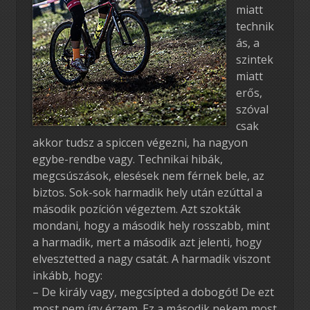
miatt
technik
ás, a
szintek
miatt
erős,
szóval
csak
akkor tudsz a spiccen végezni, ha nagyon
egybe-rendbe vagy. Technikai hibák,
megcsúszások, elesések nem férnek bele, az
biztos. Sok-sok harmadik hely után ezúttal a
második pozíción végeztem. Azt szokták
mondani, hogy a második hely rosszabb, mint
a harmadik, mert a második azt jelenti, hogy
elvesztetted a nagy csatát. A harmadik viszont
inkább, hogy:
– De király vagy, megcsípted a dobogót! De ezt
most nem így érzem. Ez a második nekem most