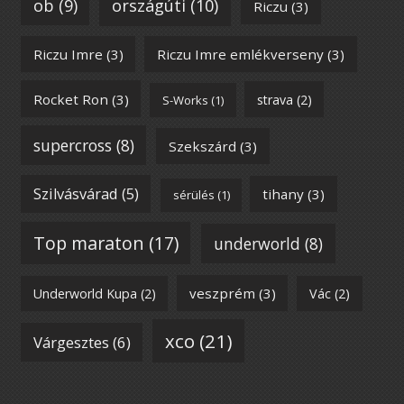
ob
(9)
országúti
(10)
Riczu
(3)
Riczu Imre
(3)
Riczu Imre emlékverseny
(3)
Rocket Ron
(3)
strava
(2)
S-Works
(1)
supercross
(8)
Szekszárd
(3)
Szilvásvárad
(5)
tihany
(3)
sérülés
(1)
Top maraton
(17)
underworld
(8)
veszprém
(3)
Underworld Kupa
(2)
Vác
(2)
xco
(21)
Várgesztes
(6)