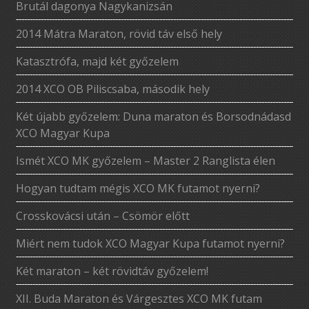
Brutál dagonya Nagykanizsán
2014 Mátra Maraton, rövid táv első hely
Katasztrófa, majd két győzelem
2014 XCO OB Piliscsaba, második hely
Két újabb győzelem: Duna maraton és Borsodnádasd
XCO Magyar Kupa
Ismét XCO MK győzelem – Master 2 Ranglista élen
Hogyan tudtam mégis XCO MK futamot nyerni?
Crosskovácsi után – Csömör előtt
Miért nem tudok XCO Magyar Kupa futamot nyerni?
Két maraton – két rövidtáv győzelem!
XII. Buda Maraton és Várgesztes XCO MK futam