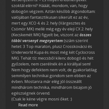
szoktál elérni? Hááát, mondom, van, hogy
dobogón végzem. Aztán később átgondoltam:
valójában fantasztikusan sikerült ez az év,
mert egy XCO 4. és 2. hely (Várgesztes és
Csömör MK) mellé még egy év eleji CX 2. hely
(Kecskemét MK) figyelt be, viszont az
összes
többi versenyt megnyertem
(szám szerint
hetet: 3 Top maraton, plusz Crosskovácsi és
Underworld Kupa és most még két Cyclocross
MK). Tehát tíz meccsből kilenc dobogó és hét
győzelem, nem cserélnék én a királlyal sem!
Nem hogy defektem nem volt, de gyakorlatilag
semmilyen technikai gondom sem ebben az
évben. Mostanra már elég jól összeállt
mindhárom technika, mindhárom bicajom jó
egészségnek örvend.
(Csak le kéne végre mosni őket. :)
Read more