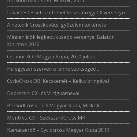
Borsodcross CX OB, Miskolc, 2021
Lakásfestéssel is fel lehet készülni egy CX versenyre!
A hetedik Crosskovácsi győzelem története
Minden idők legkaotikusabb versenye: Balaton
Maraton 2020
Csömör XCO Magyar Kupa, 2020 július
Ha egyszer szerverre lenne szükséged…
CycloCross OB, Kecskemét – Kellys bringával
Debreceni CX- és Virágkarnevál
BorsodCross – CX Magyar Kupa, Miskolc
Monti vs. CX – SzekszárdCross MK
Kamaraerdő – Cyclocross Magyar Kupa 2019