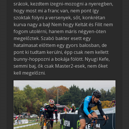
srácok, kezdtem izegni-mozogni a nyeregben,
hogy most mi a franc van, nem pont így
szoktak folyni a versenyek, sőt, konkrétan
kurva nagy a baj! Nem hogy Keltát és Filit nem
fogom utolérni, hanem máris négyen-öten
megelőztek. Szabó bakter esett egy
hatalmasat előttem egy gyors balosban, de
pont ki tudtam kerülni, épp csak nem kellett
bunny-hoppozni a bokája fölött. Nyugi Kefe,
semmi baj, ők csak Master2-esek, nem őket
kell megelőzni.