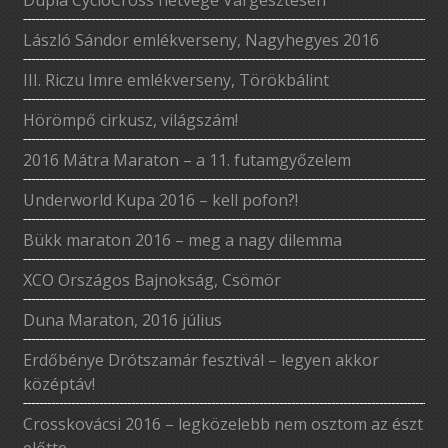
László Sándor emlékverseny, Nagyhegyes 2016
III. Riczu Imre emlékverseny, Törökbálint
Hörömpő cirkusz, világszám!
2016 Mátra Maraton – a 11. futamgyőzelem
Underworld Kupa 2016 – kell pofon?!
Bükk maraton 2016 – meg a nagy dilemma
XCO Országos Bajnokság, Csömör
Duna Maraton, 2016 július
Erdőbénye Drótszamár fesztivál – legyen akkor
középtáv!
Crosskovácsi 2016 – legközelebb nem osztom az észt
előtte