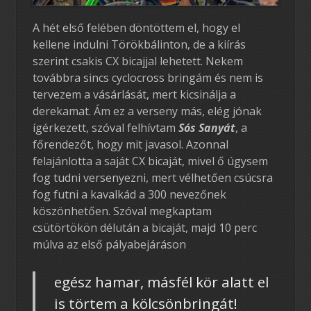
A hét első felében döntöttem el, hogy el
kellene indulni Törökbálinton, de a kiírás
szerint csakis CX bicajjal lehetett. Nekem
továbbra sincs cyclocross bringám és nem is
tervezem a vásárlását, mert kicsinálja a
derekamat. Ám ez a verseny más, elég jónak
ígérkezett, szóval felhívtam
Sós Sanyát
, a
főrendezőt, hogy mit javasol. Azonnal
felajánlotta a saját CX bicaját, mivel ő úgysem
fog tudni versenyezni, mert vélhetően csúcsra
fog futni a kavalkád a 300 nevezőnek
köszönhetően. Szóval megkaptam
csütörtökön délután a bicaját, majd 10 perc
múlva az első pályabejáráson
egész hamar, másfél kör alatt el
is törtem a kölcsönbringát!