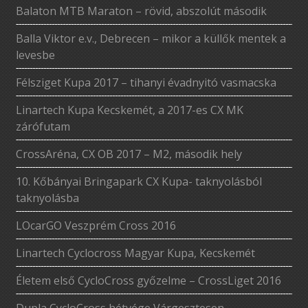
Balaton MTB Maraton – rövid, abszolút második
Balla Viktor e.v., Debrecen – mikor a küllők mentek a
levesbe
Félsziget Kupa 2017 – tihanyi évadnyitó vasmacska
Linartech Kupa Kecskemét, a 2017-es CX MK
zárófutam
CrossAréna, CX OB 2017 – M2, második hely
10. Kőbányai Bringapark CX Kupa- taknyolásból
taknyolásba
LOcarGO Veszprém Cross 2016
Linartech Cyclocross Magyar Kupa, Kecskemét
Életem első CycloCross győzelme – CrossLiget 2016
Dupla CycloCross hétvége Várgesztesen