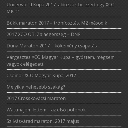
Underworld Kupa 2017, áldozzak be ezért egy XCO
MK-t?
Bükk maraton 2017 – trónfosztás, M2 második
2017 XCO OB, Zalaegerszeg – DNF
Duna Maraton 2017 – kőkemény csapatás
Várgesztes XCO Magyar Kupa – győztem, mégsem
vagyok elégedett
Csömör XCO Magyar Kupa, 2017
Melyik a nehezebb szakág?
2017 Crosskovácsi maraton
Wattmajom lettem – az első pofonok
Szilvásvárad maraton, 2017 május