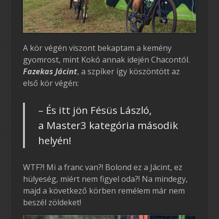
A kör végén viszont bekaptam a kemény
gyomrost, mint Kokó annak idején Chacontól.
Fazekas Jácint
, a szpíker így köszöntött az
első kör végén:
– És itt jön Fésüs László,
a Master3 kategória második
helyén!
WTF?! Mi a franc van?! Bolond ez a Jácint, ez
hülyeség, miért nem figyel oda?! Na mindegy,
majd a következő körben remélem már nem
beszél zöldeket!