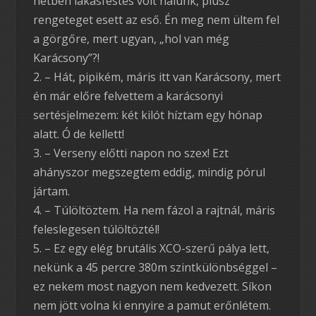
hétben lakásfestés volt nálunk, plusz
rengeteget esett az eső. Én meg nem ültem fel
a görgőre, mert ugyan, „hol van még
Karácsony”?!
– Hát, pipikém, máris itt van Karácsony, mert
én már előre felvettem a karácsonyi
sertésjelmezem: két kilót híztam egy hónap
alatt. Ó de kellett!
– Verseny előtti napon no szex! Ezt
ahányszor megszegtem eddig, mindig pórul
jártam.
– Túlöltöztem. Ha nem fázol a rajtnál, máris
feleslegesen túlöltöztél!
– Ez egy elég brutális XCO-szerű pálya lett,
nekünk a 45 percre 380m szintkülönbséggel –
ez nekem most nagyon nem kedvezett. Síkon
nem jött volna ki ennyire a pamut erőnlétem.