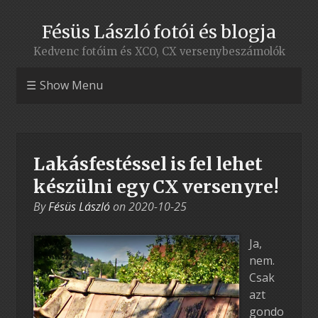
Fésüs László fotói és blogja
Kedvenc fotóim és XCO, CX versenybeszámolók
Show Menu
Lakásfestéssel is fel lehet
készülni egy CX versenyre!
By
Fésüs László
on
2020-10-25
Ja,
nem.
Csak
azt
gondo