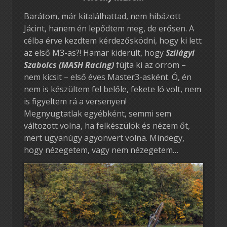
Barátom, már kitalálhattad, nem hibázott
Jácint, hanem én lepődtem meg, de erősen. A
célba érve kezdtem kérdezősködni, hogy ki lett
az első M3-as?! Hamar kiderült, hogy
Szilágyi
Szabolcs (MASH Racing)
fújta ki az orrom –
nem kicsit – első éves Master3-asként. Ó, én
nem is készültem fel belőle, fekete ló volt, nem
is figyeltem rá a versenyen!
Megnyugtatlak egyébként, semmi sem
változott volna, ha felkészülök és nézem őt,
mert ugyanúgy agyonvert volna. Mindegy,
hogy nézegetem, vagy nem nézegetem…