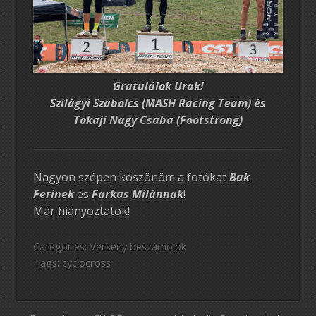
Gratulálok Urak!
Szilágyi Szabolcs (MASH Racing Team) és
Tokaji Nagy Csaba (Footstrong)
Nagyon szépen köszönöm a fotókat
Bak
Ferinek
és
Farkas Milánnak
!
Már hiányoztatok!
Categories:
Verseny beszámolók
Tags:
cyclocross