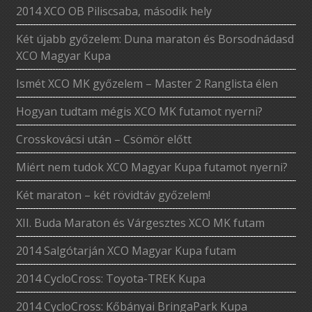
2014 XCO OB Piliscsaba, második hely
Két újabb győzelem: Duna maraton és Borsodnádasd
XCO Magyar Kupa
Ismét XCO MK győzelem – Master 2 Ranglista élen
Hogyan tudtam mégis XCO MK futamot nyerni?
Crosskovácsi után – Csömör előtt
Miért nem tudok XCO Magyar Kupa futamot nyerni?
Két maraton – két rövidtáv győzelem!
XII. Buda Maraton és Várgesztes XCO MK futam
2014 Salgótarján XCO Magyar Kupa futam
2014 CycloCross: Toyota-TREK Kupa
2014 CycloCross: Kőbányai BringaPark Kupa