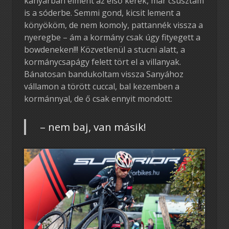
kanyarban elment az első kerék, már csúsztam
is a sóderbe. Semmi gond, kicsit lement a
könyököm, de nem komoly, pattannék vissza a
nyeregbe – ám a kormány csak úgy fityegett a
bowdeneken!!! Közvetlenül a stucni alatt, a
kormánycsapágy felett tört el a villanyak.
Bánatosan bandukoltam vissza Sanyához
vállamon a törött cuccal, bal kezemben a
kormánnyal, de ő csak ennyit mondott:
– nem baj, van másik!