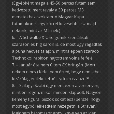
(Egyébként maga a 45-50 perces futam sem
kedvezett, mert tavaly a 30 perces M3
menetekhez szoktam. A Magyar Kupa
futamokon is egy körrel kevesebb lesz majd
nekünk, mint az M2-nek.)
– A Schwalbe X-One gumik zseniálisak
szárazon és híg sáron is, de most úgy ragadtak
a puha nedves talajon, mintha éppen száradó
Technokol rapidon hajtottam volna felfelé…
– Január óta nem ültem CX bringán. (Mert
nekem nincs.) Kefe, nem érted, hogy nem lehet
kizárólag emlékezetből cyclocross-ozni?!
– Szilágyi Szabi úgy ment ezen a versenyen,
mint én régen, mikor minden klappolt. Nagyon
kemény figura, piszok sokat edz (persze, hogy
most egyből elkezdtem nézegetni a Straván.)
Majdnem háromszor annyi km-e van az idén,