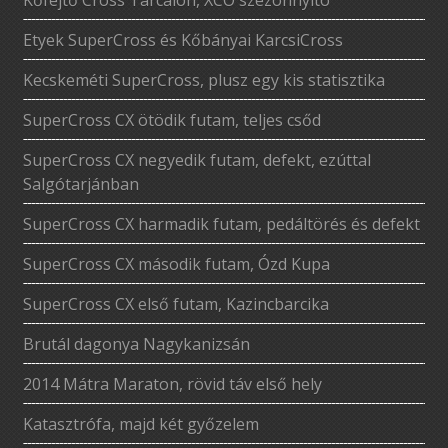
Etyek SuperCross és Kőbányai KarcsiCross
Kecskeméti SuperCross, plusz egy kis statisztika
SuperCross CX ötödik futam, teljes csőd
SuperCross CX negyedik futam, defekt, ezúttal
Salgótarjánban
SuperCross CX harmadik futam, pedáltörés és defekt
SuperCross CX második futam, Ózd Kupa
SuperCross CX első futam, Kazincbarcika
Brutál dagonya Nagykanizsán
2014 Mátra Maraton, rövid táv első hely
Katasztrófa, majd két győzelem