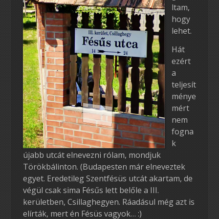
ltam,
hogy
lehet.
Hát
ezért
a
teljesít
ménye
mért
nem
fogna
k
újabb utcát elnevezni rólam, mondjuk
Törökbálinton. (Budapesten már elneveztek
egyet. Eredetileg Szentfésüs utcát akartam, de
végül csak sima Fésűs lett belőle a III.
kerületben, Csillaghegyen. Ráadásul még azt is
elírták, mert én Fésüs vagyok… :)