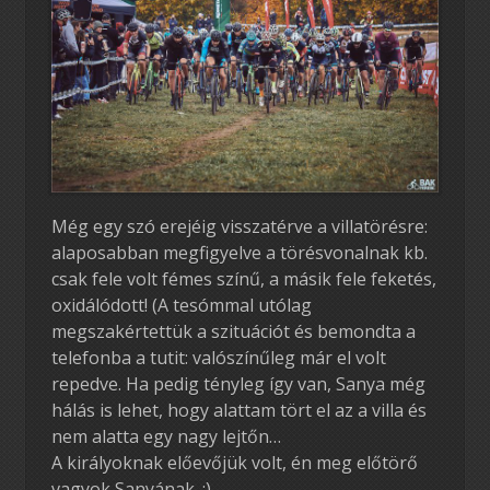
Még egy szó erejéig visszatérve a villatörésre:
alaposabban megfigyelve a törésvonalnak kb.
csak fele volt fémes színű, a másik fele feketés,
oxidálódott! (A tesómmal utólag
megszakértettük a szituációt és bemondta a
telefonba a tutit: valószínűleg már el volt
repedve. Ha pedig tényleg így van, Sanya még
hálás is lehet, hogy alattam tört el az a villa és
nem alatta egy nagy lejtőn…
A királyoknak előevőjük volt, én meg előtörő
vagyok Sanyának. :)