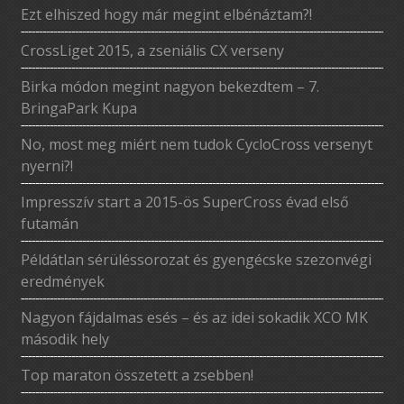
Ezt elhiszed hogy már megint elbénáztam?!
CrossLiget 2015, a zseniális CX verseny
Birka módon megint nagyon bekezdtem – 7.
BringaPark Kupa
No, most meg miért nem tudok CycloCross versenyt
nyerni?!
Impresszív start a 2015-ös SuperCross évad első
futamán
Példátlan sérüléssorozat és gyengécske szezonvégi
eredmények
Nagyon fájdalmas esés – és az idei sokadik XCO MK
második hely
Top maraton összetett a zsebben!