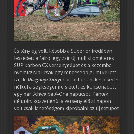
És tényleg volt, később a Superior irodában
leszedett a falról egy zsír új, null kilométeres
SUP karbon CX versenygépet és a kezembe
nyomta! Már csak egy rendesebb gumi kellett
rá, de
Rozgonyi Sanyi
harcostársam késlekedés
nélkül a segítségemre sietett és kölcsönadott
egy pár Schwalbe X-One papucsot. Péntek
délután, közvetlenül a verseny előtti napon
volt csak lehetőségem kipróbálni az új setupot.