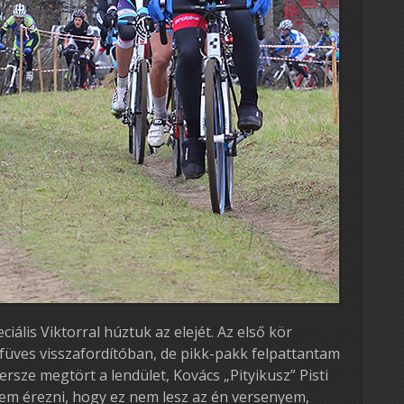
eciális Viktorral húztuk az elejét. Az első kör
füves visszafordítóban, de pikk-pakk felpattantam
rsze megtört a lendület, Kovács „Pityikusz” Pisti
zdtem érezni, hogy ez nem lesz az én versenyem,