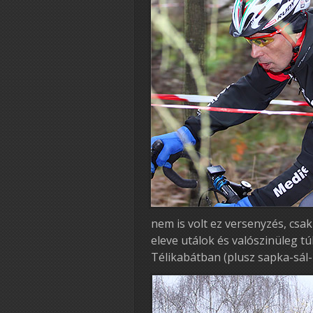
nem is volt ez versenyzés, csak
eleve utálok és valószinüleg t
Télikabátban (plusz sapka-sál