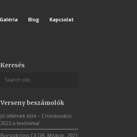
Galéria
Blog
Kapcsolat
Keresés
Verseny beszámolók
Jó ötletnek tűnt – Crosskovácsi
2023 a tesómmal
Borsodcross CX OB, Miskolc, 2021