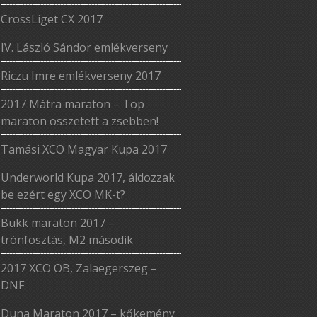
CrossLiget CX 2017
IV. László Sándor emlékverseny
Riczu Imre emlékverseny 2017
2017 Mátra maraton – Top
maraton összetett a zsebben!
Tamási XCO Magyar Kupa 2017
Underworld Kupa 2017, áldozzak
be ezért egy XCO MK-t?
Bükk maraton 2017 –
trónfosztás, M2 második
2017 XCO OB, Zalaegerszeg –
DNF
Duna Maraton 2017 – kőkemény