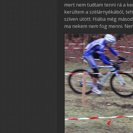
mert nem tudtam tenni rá a ker
kerültem a szélárnyékából, teh
szíven ütött. Hiába még másod
ma nekem nem fog menni. Nem 