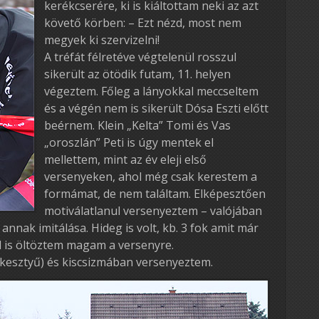
kerékcserére, ki is kiáltottam neki az azt
követő körben: – Ezt nézd, most nem
megyek ki szervizelni!
A tréfát félretéve végtelenül rosszul
sikerült az ötödik futam, 11. helyen
végeztem. Főleg a lányokkal meccseltem
és a végén nem is sikerült Dósa Eszti előtt
beérnem. Klein „Kelta” Tomi és Vas
„oroszlán” Peti is úgy mentek el
mellettem, mint az év eleji első
versenyeken, ahol még csak kerestem a
formámat, de nem találtam. Elképesztően
motiválatlanul versenyeztem – valójában
 annak imitálása. Hideg is volt, kb. 3 fok amit már
úl is öltöztem magam a versenyre.
-kesztyű) és kiscsizmában versenyeztem.