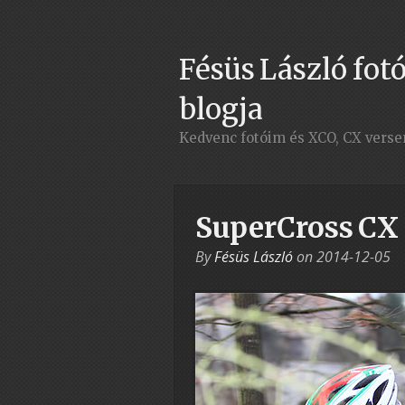
Fésüs László fotó
blogja
Kedvenc fotóim és XCO, CX vers
SuperCross CX 
By
Fésüs László
on
2014-12-05