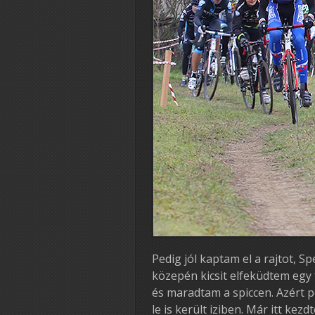
Pedig jól kaptam el a rajtot, Sp
közepén kicsit elfeküdtem egy 
és maradtam a spiccen. Azért pe
le is került iziben. Már itt ke