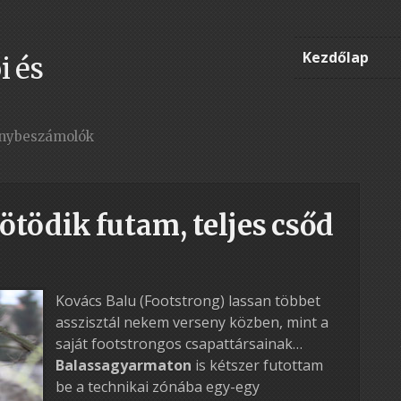
Kezdőlap
i és
enybeszámolók
ötödik futam, teljes csőd
Kovács Balu (Footstrong) lassan többet
asszisztál nekem verseny közben, mint a
saját footstrongos csapattársainak…
Balassagyarmaton
is kétszer futottam
be a technikai zónába egy-egy