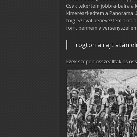
Csak tekertem jobbra-balra a 
kimerészkedtem a Panoráma út
tóig. Szóval beneveztem arra 
forrt bennem a versenyszellem
rögtön a rajt atán e
Ezek szépen összeálltak és ös