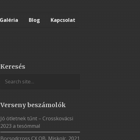
Galéria
Blog
Kapcsolat
Keresés
Verseny beszámolók
Jó ötletnek tűnt – Crosskovácsi
2023 a tesómmal
Borsodcross CX OB, Miskolc, 2021