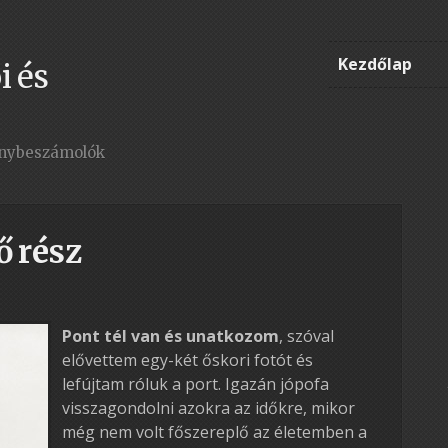
Kezdőlap
i és
enybeszámolók
ő rész
Pont tél van és unatkozom
, szóval
elővettem egy-két őskori fotót és
lefújtam róluk a port. Igazán jópofa
visszagondolni azokra az időkre, mikor
még nem volt főszereplő az életemben a