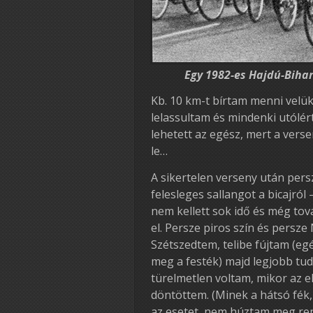
Egy 1982-es Hajdú-Bihari
Kb. 10 km-t bírtam menni velük
lelassultam és mindenki utólér
lehetett az egész, mert a ver
le…
A sikertelen verseny után pers
felesleges sallangot a bicajr
nem kellett sok idő és még tová
el. Persze piros szín és persze
Szétszedtem, telibe fújtam (egé
meg a festék) majd legjobb tudá
türelmetlen voltam, mikor az el
döntöttem. (Minek a hátsó fék, 
az esetet, nem húztam meg ren