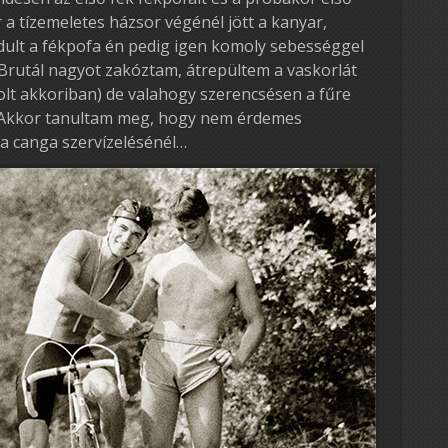
a tízemeletes házsor végénél jött a kanyar,
dult a fékpofa én pedig igen komoly sebességgel
 Brutál nagyot zakóztam, átrepültem a vaskorlát
olt akkoriban) de valahogy szerencsésen a fűre
 Akkor tanultam meg, hogy nem érdemes
t a canga szervízelésénél…