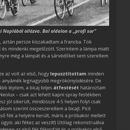
 Naplóból ollózva. Bal oldalon a „profi sor”
, aztán persze kiszakadtam a francba. Tök
t és mindenki megelőzött. Szerintem a lámpa miatt
senyre még a lámpát és a sárvédőket sem szereltem
ze az volt az első, hogy
lepusztítottam
minden
ól – anyámék legnagyobb megrökönyödésére. De
bb léptem, a bicaj teljes
átfestését
határoztam
 Neolux – csak azt lehett kapni spray festékben.
sz jól sikerült, mindössze 4-5 helyen folyt csak
som szerint összeszereltem a bicajt. Picit
ső fék a helyére került, máris a próbakör mellett
úgyis: aki fékez az veszít!) Utólag rekonstruálva
desen az első fék fékpofáit és a próbakör első