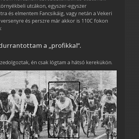
környékbeli utcákon, egyszer-egyszer
ra és elmentem Fancsikáig, vagy netán a Vekeri
a versenyre és perszre már akkor is 110C fokon
:
ldurrantottam a „profikkal”.
szedolgoztak, én csak lógtam a hátsó kerekükön.