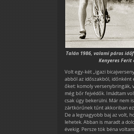
Talán 1986, valami páros idő
Kenyeres Ferit 
Volt egy-két „igazi bicajverse
abból az időszakból, időnként e
őket: komoly versenybringák,
még bőr fejvédők. Imádtam vol
csak úgy bekerülni. Már nem is
zártkörűnek tűnt akkoriban e
De a legnagyobb baj az volt, h
lehetek. Abban is maradt a d
évekig. Persze tök béna volta