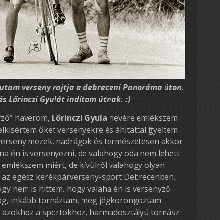
futam verseny rajtja a debreceni Panoráma úton.
és Lőrinczi Gyulát indítom útnak. :)
nyző” haverom,
Lőrinczi Gyula
nevére emlékszem
lkísértem őket versenyekre és áhitattal figyeltem
 verseny mezek, nadrágok és természetesen akkor
na én is versenyezni, de valahogy oda nem lehett
 emlékszem miért, de kívülről valahogy olyan
z az egész kerékpárverseny-sport Debrecenben.
ogy nem is hittem, hogy valaha én is versenyző
olog, inkább tornáztam, meg jégkorongoztam
m azokhoz a sportokhoz, harmadosztályú tornász