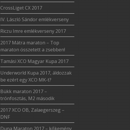
CrossLiget CX 2017
IV. László Sándor emlékverseny
Riczu Imre emlékverseny 2017
2017 Mátra maraton – Top
maraton összetett a zsebben!
Tamási XCO Magyar Kupa 2017
Underworld Kupa 2017, áldozzak
be ezért egy XCO MK-t?
Bükk maraton 2017 –
trónfosztás, M2 második
2017 XCO OB, Zalaegerszeg –
DNF
Duna Maraton 2017 – kőkemény