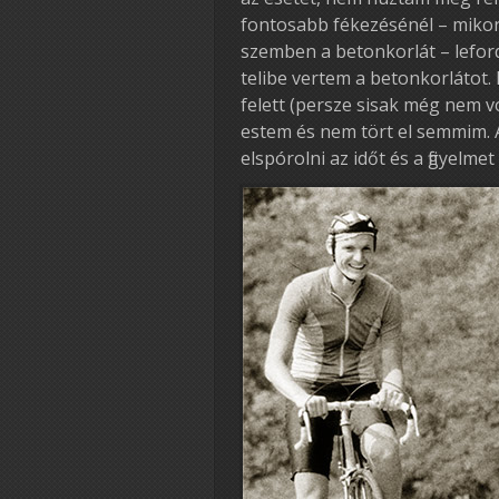
fontosabb fékezésénél – mikor 
szemben a betonkorlát – lefor
telibe vertem a betonkorlátot.
felett (persze sisak még nem v
estem és nem tört el semmim.
elspórolni az időt és a figyelme