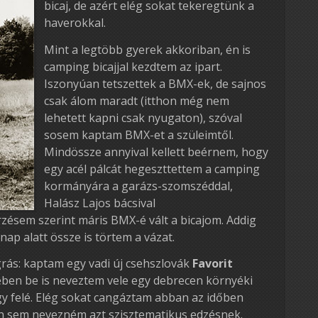
bicaj, de azért elég sokat tekeregtünk a
haverokkal.
Mint a legtöbb gyerek akkoriban, én is
camping bicajjal kezdtem az ipart.
Iszonyúan tetszettek a BMX-ek, de sajnos
csak álom maradt (itthon még nem
lehetett kapni csak nyugaton), szóval
sosem kaptam BMX-et a szüleimtől.
Mindössze annyival kellett beérnem, hogy
egy acél pálcát hegeszttettem a camping
kormányára a garázs-szomszéddal,
Halász Lajos bácsival
zésem szerint máris BMX-é vált a bicajom. Addig
ap alatt össze is törtem a vázat.
grás: kaptam egy vadi új csehszlovák
Favorit
ében be is neveztem vele egy debrecen környéki
 felé. Elég sokat cangáztam abban az időben
n sem nevezném azt szisztematikus edzésnek.