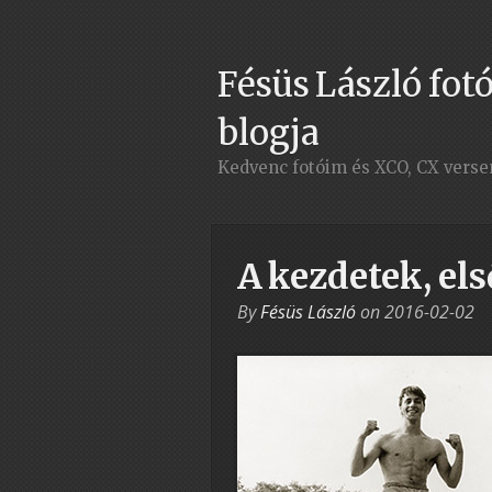
Fésüs László fotó
blogja
Kedvenc fotóim és XCO, CX vers
A kezdetek, els
By
Fésüs László
on
2016-02-02