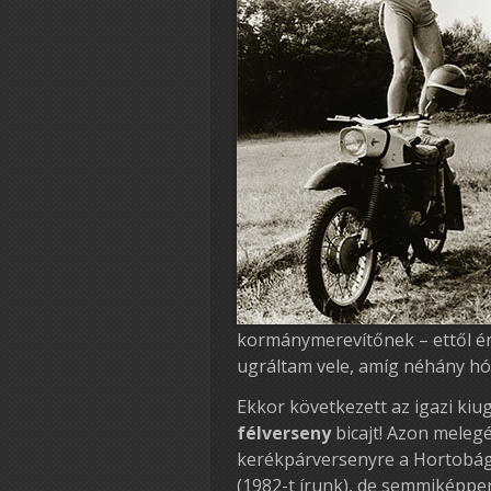
kormánymerevítőnek – ettől ér
ugráltam vele, amíg néhány hón
Ekkor következett az igazi kiu
félverseny
bicajt! Azon meleg
kerékpárversenyre a Hortobágy
(1982-t írunk), de semmiképpe