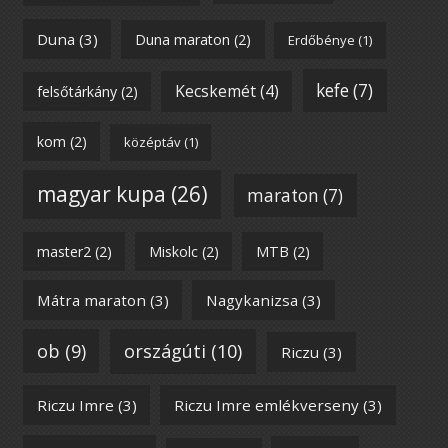
Duna
(3)
Duna maraton
(2)
Erdőbénye
(1)
kefe
(7)
Kecskemét
(4)
felsőtárkány
(2)
kom
(2)
középtáv
(1)
magyar kupa
(26)
maraton
(7)
master2
(2)
Miskolc
(2)
MTB
(2)
Mátra maraton
(3)
Nagykanizsa
(3)
ob
(9)
országúti
(10)
Riczu
(3)
Riczu Imre
(3)
Riczu Imre emlékverseny
(3)