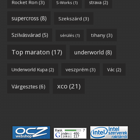
Rocket Ron
(3)
strava
(2)
S-Works
(1)
supercross
(8)
Szekszárd
(3)
Szilvásvárad
(5)
tihany
(3)
sérülés
(1)
Top maraton
(17)
underworld
(8)
veszprém
(3)
Underworld Kupa
(2)
Vác
(2)
xco
(21)
Várgesztes
(6)