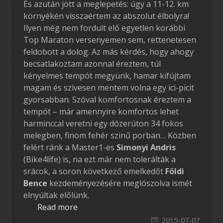
És azután jött a meglepetés: úgy a 11-12. km
környékén visszaértem az abszolut élbolyra!
Ilyen még nem fordult elő egyetlen korábbi
Top Maraton versenyemen sem, rettenetesen
feldobott a dolog. Az más kérdés, hogy ahogy
becsatlakoztam azonnal éreztem, túl
kényelmes tempót megyünk, hamar kifújtam
magam és szivesen mentem volna egy ici-picit
gyorsabban. Szóval komfortosnak éreztem a
tempót – már amennyire komfortos lehet
harminccal veretni egy dózerúton 34 fokos
melegben, finom fehér szinű porban… Közben
felért ránk a Master1-es
Simonyi Andris
(Bike4life) is, na ezt már nem tolerálták a
srácok, a soron következő emelkedőt
Földi
Bence
kezdeményezésére meglószolva ismét
elnyúltak előlünk.
Read more
2015-07-07