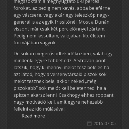
megszoktam a megnyugtató 6-8 perces
fórokat, az pedig nem kevés, abba beleférne
egy vázcsere, vagy akár egy teleszkóp nagy-
generál is az egyik frissítőnél. Most a Dunán
viszont már csak két perc előnnyel zártam.
Pedig nem lassultam, valójában kb. életem
formájában vagyok.
De sokan megerősödtek időközben, valahogy
mindenki egyre többet edz. A Straván pont
látszik, hogy ki mennyi melót tesz bele és ha
azt látod, hogy a versenytársaid piszok sok
melót tesznek bele, akkor neked „még
piszokabb” sok melót kell beletenned, ha a
spiccen akarsz lenni. Csakhogy ehhez roppant
nagy motiváció kell, amit egyre nehezebb
fellelni az idő múlásával.
Read more
2016-07-05