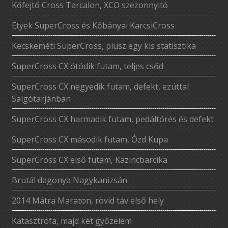
Kőfejtő Cross Tarcalon, XCO szezonnyitó
Etyek SuperCross és Kőbányai KarcsiCross
Kecskeméti SuperCross, plusz egy kis statisztika
SuperCross CX ötödik futam, teljes csőd
SuperCross CX negyedik futam, defekt, ezúttal
Salgótarjánban
SuperCross CX harmadik futam, pedáltörés és defekt
SuperCross CX második futam, Ózd Kupa
SuperCross CX első futam, Kazincbarcika
Brutál dagonya Nagykanizsán
2014 Mátra Maraton, rövid táv első hely
Katasztrófa, majd két győzelem