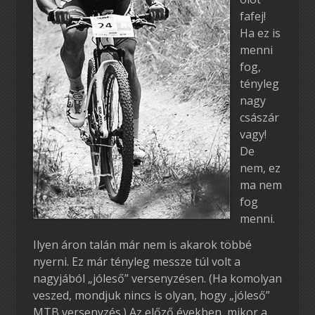
fafej!
Ha ez is
menni
fog,
tényleg
nagy
császár
vagy!
De
nem, ez
ma nem
fog
menni.
Ilyen áron talán már nem is akarok többé
nyerni. Ez már tényleg messze túl volt a
nagyjából „jóleső” versenyzésen. (Ha komolyan
veszed, mondjuk nincs is olyan, hogy „jóleső”
MTB versenyzés.) Az előző években, mikor a