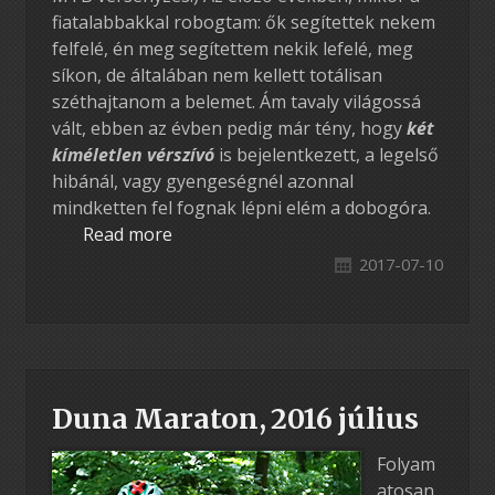
fiatalabbakkal robogtam: ők segítettek nekem
felfelé, én meg segítettem nekik lefelé, meg
síkon, de általában nem kellett totálisan
széthajtanom a belemet. Ám tavaly világossá
vált, ebben az évben pedig már tény, hogy
két
kíméletlen vérszívó
is bejelentkezett, a legelső
hibánál, vagy gyengeségnél azonnal
mindketten fel fognak lépni elém a dobogóra.
Read more
2017-07-10
Duna Maraton, 2016 július
Folyam
atosan