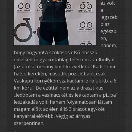
ez volt
a
legszeb
b az
egészb
en,
hanem,
hogy hogyan! A szokásos első hosszú
emelkedőn gyakorlatilag felértem az élbollyal
(az utolsó néhány km-t közvetlenül Kádi Tomi
hátsó kerekén, második pozícióban), csak
Vaskapu környékén szakadtam le róluk kb. a 6.
km körül. De ezúttal nem az a drasztikus
„ledobtam a vasmacskát és leakadtam a pi…ba”
leszakadás volt, hanem folyamatosan láttam
magam előtt az élen álló 3 srácot egy-két
kanyarral előrébb, végig az árnyas
szerpentinen.