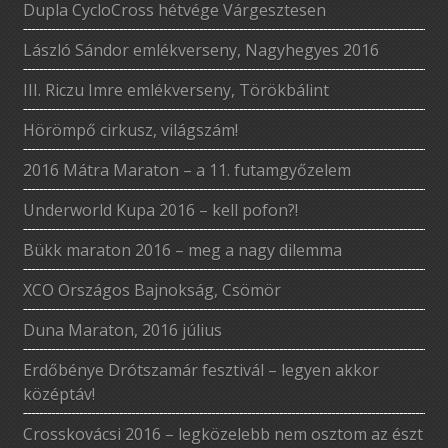
Dupla CycloCross hétvége Várgesztesen
László Sándor emlékverseny, Nagyhegyes 2016
III. Riczu Imre emlékverseny, Törökbálint
Hörömpő cirkusz, világszám!
2016 Mátra Maraton – a 11. futamgyőzelem
Underworld Kupa 2016 – kell pofon?!
Bükk maraton 2016 – meg a nagy dilemma
XCO Országos Bajnokság, Csömör
Duna Maraton, 2016 július
Erdőbénye Drótszamár fesztivál – legyen akkor
középtáv!
Crosskovácsi 2016 – legközelebb nem osztom az észt