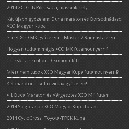
2014 XCO OB Piliscsaba, második hely
Két újabb győzelem: Duna maraton és Borsodnádasd
XCO Magyar Kupa
Ismét XCO MK győzelem – Master 2 Ranglista élen
Hogyan tudtam mégis XCO MK futamot nyerni?
Crosskovácsi után – Csömör előtt
Miért nem tudok XCO Magyar Kupa futamot nyerni?
Két maraton – két rövidtáv győzelem!
XII. Buda Maraton és Várgesztes XCO MK futam
2014 Salgótarján XCO Magyar Kupa futam
2014 CycloCross: Toyota-TREK Kupa