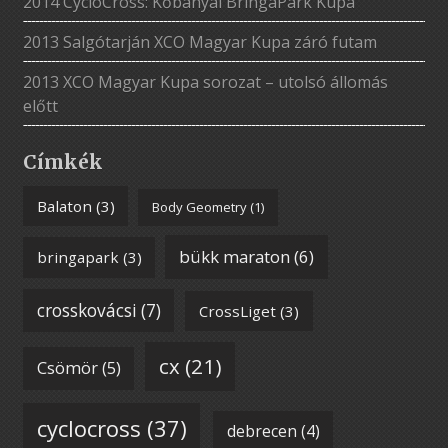
2014 CycloCross: Kőbányai BringaPark Kupa
2013 Salgótarján XCO Magyar Kupa záró futam
2013 XCO Magyar Kupa sorozat – utolsó állomás
előtt
Címkék
Balaton
(3)
Body Geometry
(1)
bükk maraton
(6)
bringapark
(3)
crosskovácsi
(7)
CrossLiget
(3)
cx
(21)
Csömör
(5)
cyclocross
(37)
debrecen
(4)