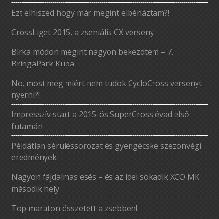
Ezt elhiszed hogy már megint elbénáztam?!
CrossLiget 2015, a zseniális CX verseny
Birka módon megint nagyon bekezdtem – 7.
BringaPark Kupa
No, most meg miért nem tudok CycloCross versenyt
nyerni?!
Impresszív start a 2015-ös SuperCross évad első
futamán
Példátlan sérüléssorozat és gyengécske szezonvégi
eredmények
Nagyon fájdalmas esés – és az idei sokadik XCO MK
második hely
Top maraton összetett a zsebben!