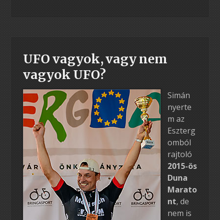
UFO vagyok, vagy nem
vagyok UFO?
Simán
nyerte
m az
Eszterg
omból
rajtoló
2015-ös
Duna
Marato
nt
, de
nem is