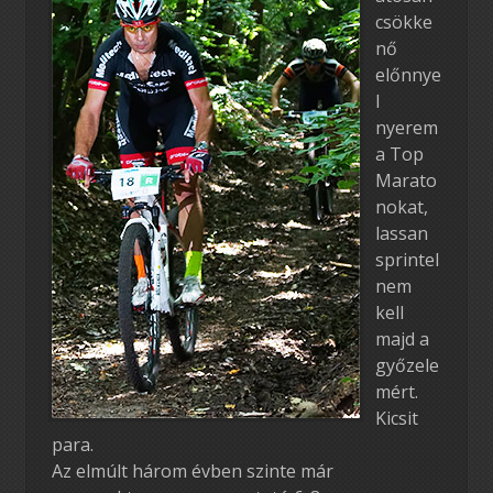
csökke
nő
előnnye
l
nyerem
a Top
Marato
nokat,
lassan
sprintel
nem
kell
majd a
győzele
mért.
Kicsit
para.
Az elmúlt három évben szinte már