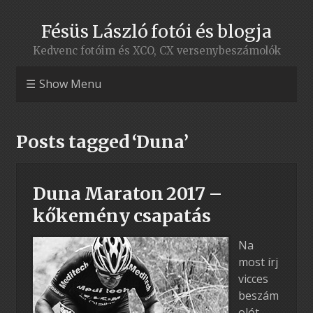
Fésüs László fotói és blogja
Kedvenc fotóim és XCO, CX versenybeszámolók
Show Menu
Posts tagged ‘Duna’
Duna Maraton 2017 –
kőkemény csapatás
Na
most írj
vicces
beszám
olót