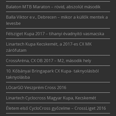
Balaton MTB Maraton – rövid, abszolút második
Balla Viktor e.v., Debrecen – mikor a küllők mentek a
levesbe
Félsziget Kupa 2017 – tihanyi évadnyitó vasmacska
Linartech Kupa Kecskemét, a 2017-es CX MK
zárófutam
CrossAréna, CX OB 2017 – M2, második hely
10. Kőbányai Bringapark CX Kupa- taknyolásból
taknyolásba
LOcarGO Veszprém Cross 2016
Linartech Cyclocross Magyar Kupa, Kecskemét
Életem első CycloCross győzelme – CrossLiget 2016