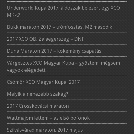
Underworld Kupa 2017, áldozzak be ezért egy XCO
MK-t?
Bükk maraton 2017 – trónfosztás, M2 második
2017 XCO OB, Zalaegerszeg – DNF
Duna Maraton 2017 – kőkemény csapatás
Várgesztes XCO Magyar Kupa – győztem, mégsem
vagyok elégedett
Csömör XCO Magyar Kupa, 2017
Melyik a nehezebb szakág?
2017 Crosskovácsi maraton
Wattmajom lettem – az első pofonok
Szilvásvárad maraton, 2017 május