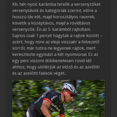
Kb. hét-nyolc karámba terelik a versenyzőket
versenytávok és kategóriák szerint, előre a
hosszú táv elit, majd korosztályos racerek,
követik a középtávos, majd a rövidtávos
versenyzők. Én az 5. karámból rajtoltam.
Sajnos csak 1 percet hagytak a rajtok között –
azért, hogy mire az eleje visszaér a felvezető
körről, már tutira ne legyenek rajtok, mert
keresztezte egymást a két nyomvonal. Ez az
egy perc viszont döbbenetesen rövid idő
ahhoz, hogy utólérjük az előző és az azelőtti
és az azelőtti fakkok végét…