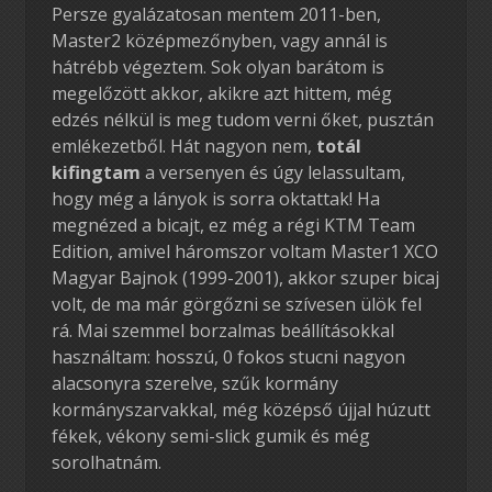
Persze gyalázatosan mentem 2011-ben,
Master2 középmezőnyben, vagy annál is
hátrébb végeztem. Sok olyan barátom is
megelőzött akkor, akikre azt hittem, még
edzés nélkül is meg tudom verni őket, pusztán
emlékezetből. Hát nagyon nem,
totál
kifingtam
a versenyen és úgy lelassultam,
hogy még a lányok is sorra oktattak! Ha
megnézed a bicajt, ez még a régi KTM Team
Edition, amivel háromszor voltam Master1 XCO
Magyar Bajnok (1999-2001), akkor szuper bicaj
volt, de ma már görgőzni se szívesen ülök fel
rá. Mai szemmel borzalmas beállításokkal
használtam: hosszú, 0 fokos stucni nagyon
alacsonyra szerelve, szűk kormány
kormányszarvakkal, még középső újjal húzutt
fékek, vékony semi-slick gumik és még
sorolhatnám.