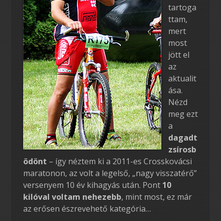
tartoga
ttam,
mert
most
jött el
az
aktualit
ása.
Nézd
meg ezt
a
dagadt
zsírosb
ödönt
– így néztem ki a 2011-es Crosskovácsi
maratonon, az volt a legelső, „nagy visszatérő”
versenyem 10 év kihagyás után. Pont
10
kilóval voltam nehezebb
, mint most, ez már
az erősen észrevehető kategória…