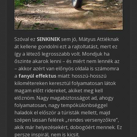
Szóval ez
SENKINEK
sem jó, Mátyus Attiéknak
át kellene gondolni ezt a rajtoltatást, mert ez
így a létező legrosszabb volt. Mondjuk ha
őszinte akarok lenni – és miért nem lennék az
– akkor azért van előnyös oldala is számomra
a
fanyúl effektus
miatt: hosszú-hosszú
kilométereken keresztül folyamatosan látok
magam előtt ridereket, akiket meg kell
előznöm. Nagy magabiztosságot ad, ahogy
folyamatosan, nagy tempókülönbséggel
haladok el először a túristák mellett, majd
szépen lassan felérek „rendes versenyzőkre”,
akik már helyezésekért, dobogóért mennek. Ez
persze inspirál, nem is kicsit.