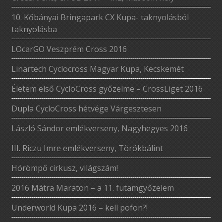
10. Kőbányai Bringapark CX Kupa- taknyolásból
taknyolásba
LOcarGO Veszprém Cross 2016
Linartech Cyclocross Magyar Kupa, Kecskemét
Életem első CycloCross győzelme – CrossLiget 2016
Dupla CycloCross hétvége Várgesztesen
László Sándor emlékverseny, Nagyhegyes 2016
III. Riczu Imre emlékverseny, Törökbálint
Hörömpő cirkusz, világszám!
2016 Mátra Maraton – a 11. futamgyőzelem
Underworld Kupa 2016 – kell pofon?!