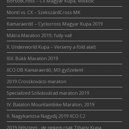
BorsodCross – CX Magyar Kupa, Miskolc
Monti vs. CX – SzekszárdCross MK
Kamaraerdő – Cyclocross Magyar Kupa 2019
Mátra Maraton 2019, fully-val!
X. Underworld Kupa – Verseny a föld alatt
XIX. Bükk Maraton 2019
XCO OB Kamaraerdő, M3 győzelem!
2019 Crosskovácsi maraton
Specialized Szilvásvárad maraton 2019
IV. Balaton Mountainbike Maraton, 2019
II. Nagykanizsa Nagydíj 2019 XCO C2
2019 Félsziget-, de nekem csak Tihany Kupa