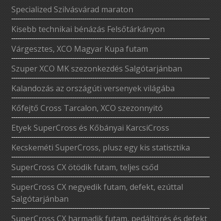
Specialized Szilvásvárad maraton
Kisebb technikai bénázás Felsőtárkányon
Várgesztes, XCO Magyar Kupa futam
Szuper XCO MK szezonkezdés Salgótarjánban
Kalandozás az országúti versenyek világába
Kőfejtő Cross Tarcalon, XCO szezonnyitó
Etyek SuperCross és Kőbányai KarcsiCross
Kecskeméti SuperCross, plusz egy kis statisztika
SuperCross CX ötödik futam, teljes csőd
SuperCross CX negyedik futam, defekt, ezúttal
Salgótarjánban
SuperCross CX harmadik futam, pedáltörés és defekt