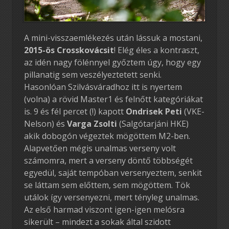
A mini-visszaemlékezés után lássuk a mostani,
2015-ös Crosskovácsit
! Elég éles a kontraszt,
az idén nagy fölénnyel győztem úgy, hogy egy
pillanatig sem veszélyeztetett senki.
Hasonlóan Szilvásváradhoz itt is nyertem
(volna) a rövid Master1 és felnőtt kategóriákat
is. 9 és fél percet (!) kapott
Ondrisek Peti
(VKE-
Nelson) és
Varga Zsolti
(Salgótarjáni HKE)
akik dobogón végeztek mögöttem M2-ben.
Alapvetően mégis unalmas verseny volt
számomra, mert a verseny döntő többségét
egyedül, saját tempóban versenyeztem, senkit
se láttam sem előttem, sem mögöttem. Tök
utálok így versenyezni, mert tényleg unalmas.
Az első harmad viszont igen-igen melósra
sikerült – mindezt a sokak által szidott