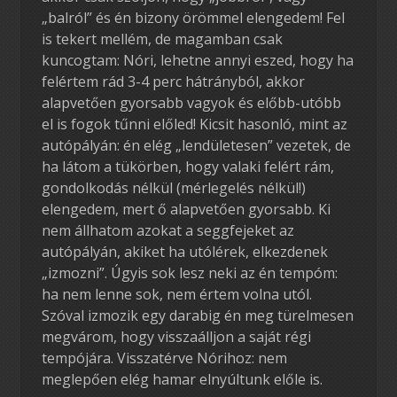
„balról” és én bizony örömmel elengedem! Fel
is tekert mellém, de magamban csak
kuncogtam: Nóri, lehetne annyi eszed, hogy ha
felértem rád 3-4 perc hátrányból, akkor
alapvetően gyorsabb vagyok és előbb-utóbb
el is fogok tűnni előled! Kicsit hasonló, mint az
autópályán: én elég „lendületesen” vezetek, de
ha látom a tükörben, hogy valaki felért rám,
gondolkodás nélkül (mérlegelés nélkül!)
elengedem, mert ő alapvetően gyorsabb. Ki
nem állhatom azokat a seggfejeket az
autópályán, akiket ha utólérek, elkezdenek
„izmozni”. Úgyis sok lesz neki az én tempóm:
ha nem lenne sok, nem értem volna utól.
Szóval izmozik egy darabig én meg türelmesen
megvárom, hogy visszaálljon a saját régi
tempójára. Visszatérve Nórihoz: nem
meglepően elég hamar elnyúltunk előle is.