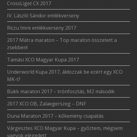
CrossLiget CX 2017
IV. László Sándor emlékverseny
Riczu Imre emlékverseny 2017
2017 Mátra maraton – Top maraton összetett a
zsebben!
Tamási XCO Magyar Kupa 2017
Underworld Kupa 2017, áldozzak be ezért egy XCO
MK-t?
Bükk maraton 2017 – trónfosztás, M2 második
2017 XCO OB, Zalaegerszeg – DNF
Duna Maraton 2017 – kőkemény csapatás
Várgesztes XCO Magyar Kupa – győztem, mégsem
vagyok elégedett