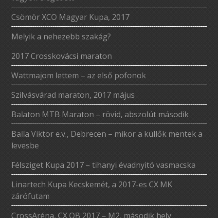
Csömör XCO Magyar Kupa, 2017
Melyik a nehezebb szakág?
2017 Crosskovácsi maraton
Wattmajom lettem – az első pofonok
Szilvásvárad maraton, 2017 május
Balaton MTB Maraton – rövid, abszolút második
Balla Viktor e.v., Debrecen – mikor a küllők mentek a
levesbe
Félsziget Kupa 2017 – tihanyi évadnyitó vasmacska
Linartech Kupa Kecskemét, a 2017-es CX MK
zárófutam
CrossAréna, CX OB 2017 – M2, második hely