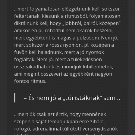
…mert folyamatosan előzgetnünk kell, sokszor
feltartanak, kiesünk a ritmusból, folyamatosan
diktálnunk kell, hogy „jobbról, balról, középen”
amikor én pl. rohadtul nem akarok beszélni,
mert egyébként is magas a pulzusom. Nem jó,
mert sokszor a rossz nyomon, pl. középen a
füvön kell haladnunk, mert a jó nyomok
foglaltak. Nem jó, mert a tülekedésben
összeakadhatunk és mondjuk kibillenhetek,
ami megint összeveri az egyébként nagyon
fontos ritmus.
– És nem jó a „túristáknak” sem…
…mert ők csak azt érzik, hogy mennének
szépen a saját tempójukban erre ziháló,
röfögő, adrenalinnal túlfűtött versenydisznók