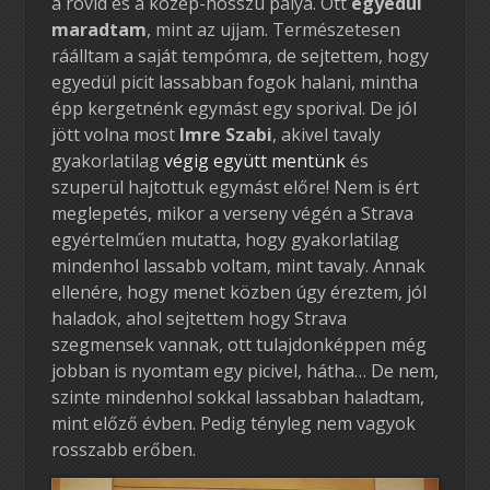
a rövid és a közép-hosszú pálya. Ott
egyedül
maradtam
, mint az ujjam. Természetesen
ráálltam a saját tempómra, de sejtettem, hogy
egyedül picit lassabban fogok halani, mintha
épp kergetnénk egymást egy sporival. De jól
jött volna most
Imre Szabi
, akivel tavaly
gyakorlatilag
végig együtt mentünk
és
szuperül hajtottuk egymást előre! Nem is ért
meglepetés, mikor a verseny végén a Strava
egyértelműen mutatta, hogy gyakorlatilag
mindenhol lassabb voltam, mint tavaly. Annak
ellenére, hogy menet közben úgy éreztem, jól
haladok, ahol sejtettem hogy Strava
szegmensek vannak, ott tulajdonképpen még
jobban is nyomtam egy picivel, hátha… De nem,
szinte mindenhol sokkal lassabban haladtam,
mint előző évben. Pedig tényleg nem vagyok
rosszabb erőben.