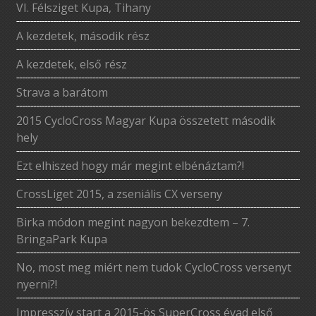
VI. Félsziget Kupa, Tihany
A kezdetek, második rész
A kezdetek, első rész
Strava a barátom
2015 CycloCross Magyar Kupa összetett második
hely
Ezt elhiszed hogy már megint elbénáztam?!
CrossLiget 2015, a zseniális CX verseny
Birka módon megint nagyon bekezdtem – 7.
BringaPark Kupa
No, most meg miért nem tudok CycloCross versenyt
nyerni?!
Impresszív start a 2015-ös SuperCross évad első