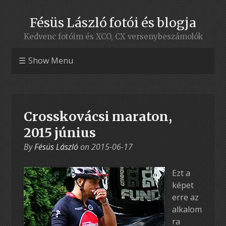
Fésüs László fotói és blogja
Kedvenc fotóim és XCO, CX versenybeszámolók
Show Menu
Crosskovácsi maraton,
2015 június
By
Fésüs László
on
2015-06-17
Ezt a
képet
erre az
alkalom
ra