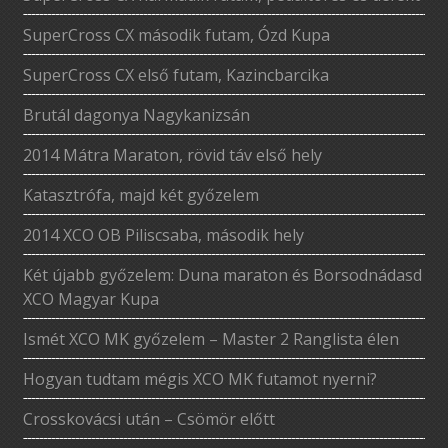
SuperCross CX második futam, Ózd Kupa
SuperCross CX első futam, Kazincbarcika
Brutál dagonya Nagykanizsán
2014 Mátra Maraton, rövid táv első hely
Katasztrófa, majd két győzelem
2014 XCO OB Piliscsaba, második hely
Két újabb győzelem: Duna maraton és Borsodnádasd
XCO Magyar Kupa
Ismét XCO MK győzelem – Master 2 Ranglista élen
Hogyan tudtam mégis XCO MK futamot nyerni?
Crosskovácsi után – Csömör előtt