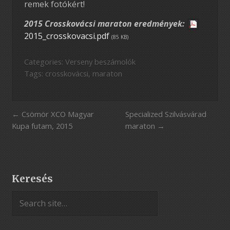
remek fotókért!
2015 Crosskovácsi maraton eredmények:
2015_crosskovacsi.pdf
(85 KB)
Categories:
Verseny beszámolók
Tags:
crosskovácsi
,
maraton
Csömör XCO Magyar
Specialized Szilvásvárad
Kupa futam, 2015
maraton
Keresés