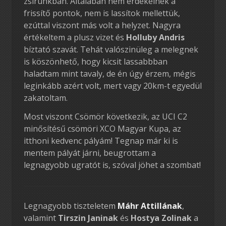
zsírunkban. Általában nem érdekelnek a
frissítő pontok, nem is lassítok mellettük,
ezúttal viszont más volt a helyzet. Nagyra
értékeltem a plusz vizet és
Holluby Andris
bíztató szavát. Tehát valószinüleg a melegnek
is köszönhető, hogy kicsit lassabbban
haladtam mint tavaly, de én úgy érzem, mégis
leginkább azért volt, mert vagy 20km-t egyedül
zakatoltam.
Most viszont Csömör következik, az UCI C2
minősítésű csömöri XCO Magyar Kupa, az
itthoni kedvenc pályám! Tegnap már ki is
mentem pályát járni, beugrottam a
legnagyobb ugratót is, szóval jöhet a szombat!
Legnagyobb tiszteletem
Máhr Attillának
,
valamint
Tirszin Janinak
és
Hostya Zolinak
a