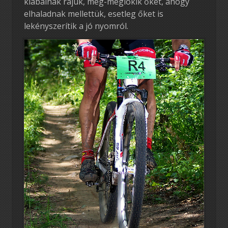
kiabálnak rájuk, meg-meglökik őket, ahogy
elhaladnak mellettük, esetleg őket is
lekényszerítik a jó nyomról.