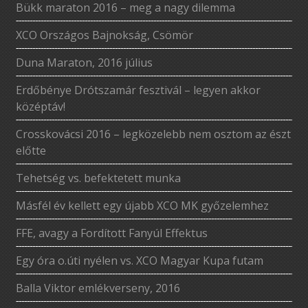
Bükk maraton 2016 – meg a nagy dilemma
XCO Országos Bajnokság, Csömör
Duna Maraton, 2016 július
Erdőbénye Drótszamár fesztivál – legyen akkor
középtáv!
Crosskovácsi 2016 – legközelebb nem osztom az észt
előtte
Tehetség vs. befektetett munka
Másfél év kellett egy újabb XCO MK győzelemhez
FFE, avagy a Fordított Fanyúl Effektus
Egy óra o.úti nyélen vs. XCO Magyar Kupa futam
Balla Viktor emlékverseny, 2016