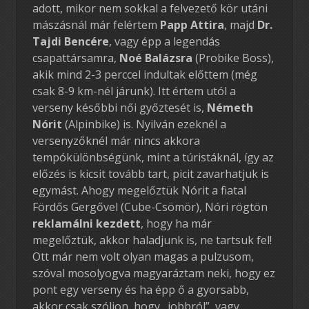
adott, mikor nem sokkal a felvezető kör utáni
mászásnál már felértem
Papp Attira
, majd
Dr.
Tajdi Bencére
, vagy épp a legendás
csapattársamra,
Noé Balázsra
(Probike Boss),
akik mind 2-3 perccel indultak előttem (még
csak 8-9 km-nél járunk). Itt értem utól a
verseny későbbi női győztesét is,
Németh
Nórit
(Alpinbike) is. Nyilván ezeknél a
versenyzőknél már nincs akkora
tempókülönbségünk, mint a túristáknál, így az
előzés is kicsit tovább tart, picit zavarhatjuk is
egymást. Ahogy megelőztük Nórit a fiatal
Fördős Gergővel (Cube-Csömör), Nóri rögtön
reklamálni kezdett
, hogy ha már
megelőztük, akkor haladjunk is, ne tartsuk fel!
Ott már nem volt olyan magas a pulzusom,
szóval mosolyogva magyaráztam neki, hogy ez
pont egy verseny és ha épp ő a gyorsabb,
akkor csak szóljon, hogy „jobbról”, vagy