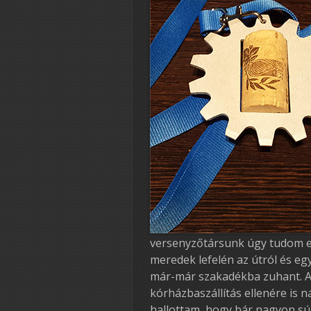
versenyzőtársunk úgy tudom el
meredek lefelén az útról és e
már-már szakadékba zuhant. A
kórházbaszállítás ellenére is n
hallottam, hogy bár nagyon súly