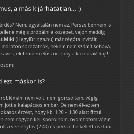
zmus, a másik járhatatlan… :)
érdés? Nem, egyáltalán nem az. Persze bennem is
kellene mégis próbálni a közepet, vajon meddig
s Miki
(HegyiBringa.hu) már régóta invitált
 maraton sorozatnak, nekem nem számít sehová,
 kavics, életemben először irány a középtáv! Rajt!
rozom:
d ezt máskor is?
problémám nem volt, nem görcsöltem, végig
em jött a kalapácsos ember. De nem élveztem
ásos érzést, hogy kb. 1:20 – 1:30 alatt flottul
en nem nagyon kell spórolnom, nyomhatom végig
olt a versenytáv (2:40) és persze be kellett osztani