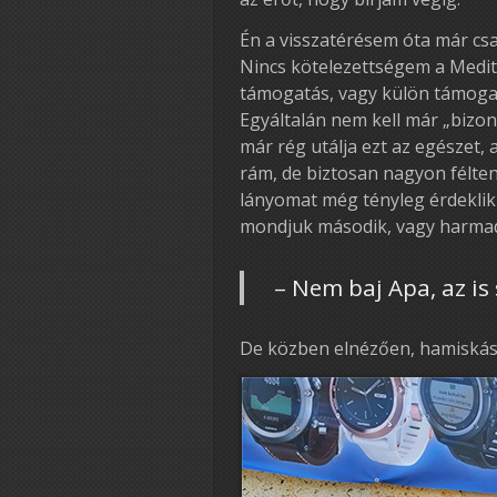
Én a visszatérésem óta már csa
Nincs kötelezettségem a Medite
támogatás, vagy külön támoga
Egyáltalán nem kell már „bizo
már rég utálja ezt az egészet,
rám, de biztosan nagyon félte
lányomat még tényleg érdeklik
mondjuk második, vagy harmad
– Nem baj Apa, az i
De közben elnézően, hamiskás 