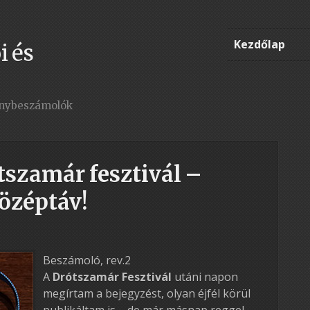
Kezdőlap
i és
enybeszámolók
szamár fesztivál –
özéptáv!
Beszámoló, rev.2
A
Drótszamár Fesztivál
utáni napon
megírtam a bejegyzést, olyan éjfél körül
publikáltam is – de már másnap reggel