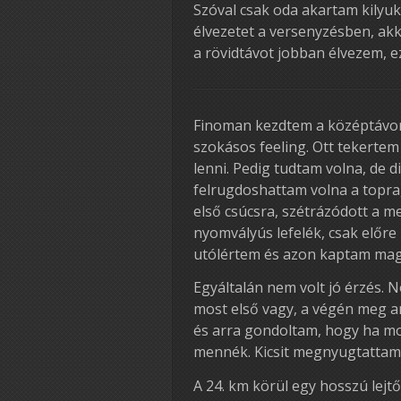
Szóval csak oda akartam kilyuk
élvezetet a versenyzésben, ak
a rövidtávot jobban élvezem, ez
Finoman kezdtem a középtávon. 
szokásos feeling. Ott tekertem
lenni. Pedig tudtam volna, de 
felrugdoshattam volna a topra
első csúcsra, szétrázódott a m
nyomvályús lefelék, csak előr
utólértem és azon kaptam maga
Egyáltalán nem volt jó érzés. 
most első vagy, a végén meg
és arra gondoltam, hogy ha mos
mennék. Kicsit megnyugtattam
A 24. km körül egy hosszú lejtő