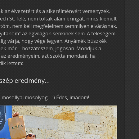
k az élvezetért és a sikerélményért versenyzek.
ch SC felé, nem toltak alám bringát, nincs kiemelt
tóm, nem kell megfelelnem semmilyen elvárásnak.
nyítanom” az égvilágon senkinek sem. A feleségem
 alig várja, hogy vége legyen. Anyámék büszkék
nek már – hozzáteszem, jogosan. Mondjuk a
 az eredményeim, azt szokta mondani, ha
ik lettem:
s szép eredmény…
mosollyal mosolyog… :) Édes, imádom!