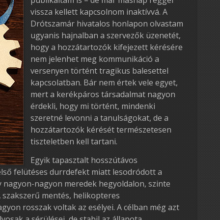
vissza kellett kapcsolnom inaktívvá. A
Drótszamár hivatalos honlapon olvastam
ugyanis hajnalban a szervezők üzenetét,
hogy a hozzátartozók kifejezett kérésére
nem jelenhet meg kommunikáció a
versenyen történt tragikus balesettel
kapcsolatban. Bár nem értek vele egyet,
mert a kerékpáros társadalmat nagyon
érdekli, hogy mi történt, mindenki
szeretné levonni a tanulságokat, de a
hozzátartozók kérését természetesen
tiszteletben kell tartani.
Egyik tapasztalt hosszútávos
ső felütéses durrdefekt miatt lesodródott a
gy nagyon-nagyon meredek hegyoldalon, szinte
 szakszerű mentés, helikopteres
agyon rosszak voltak az esélyei. A célban még azt
osak a sérülései, de stabil az állapota.