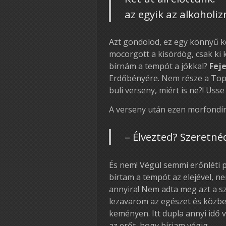
az egyik az alkoholi
Azt gondolod, ez egy könnyű k
mocorgott a kisördög, csak ki 
bírnám a tempót a jókkal?
Feje
Erdőbényére. Nem része a Top
buli verseny, miért is ne?! Üsse
A verseny után ezen morfondí
– Élvezted? Szeretné
És nem! Végül semmi erőnléti 
bírtam a tempót az elejével, n
annyira! Nem adta meg azt a szok
lezavarom az egészet és közb
keményen. Itt dupla annyi idő v
az erőt, hogy bírjam végig.