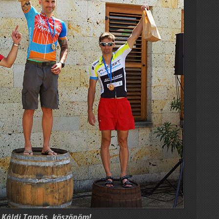
: Káldi Tamás, köszönöm!