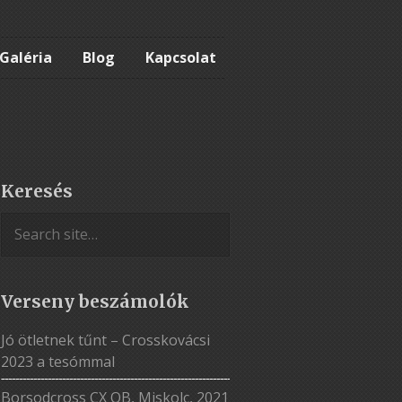
Galéria
Blog
Kapcsolat
Keresés
Verseny beszámolók
Jó ötletnek tűnt – Crosskovácsi
2023 a tesómmal
Borsodcross CX OB, Miskolc, 2021