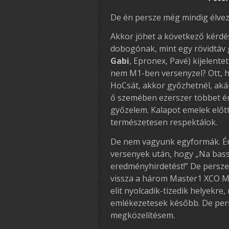
De én persze még mindig élvez
Akkor jöhet a következő kérdé
dobogónak, mint egy rövidtáv
Gabi
, Epronex, Pavé) kijelent
nem M1-ben versenyzel? Ott, h
HoCsát, akkor győzhetnél, akár
ő szemében ezerszer többet ér e
győzelem. Kalapot emelek előtt
természetesen respektálok.
De nem vagyunk egyformák. É
versenyek után, hogy „Na bass
eredményhirdetést!” De persze
vissza a három Master1 XCO M
elit nyolcadik-tizedik helyekre
emlékezetesek később. De pers
megközelítésem.