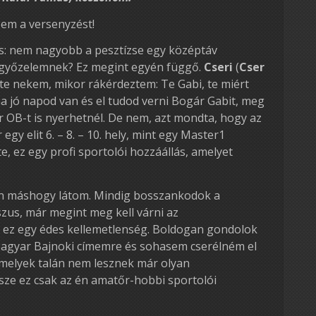
em a versenyzést!
s: nem nagyobb a pesztízse egy középtáv
 győzelemnek? Ez megint egyén függő.
Cseri
(
Cser
ette nekem, mikor rákérdeztem: Te Gabi, te miért
a jó napod van és el tudod verni Bogár Gabit, meg
 OB-t is nyerhetnél. De nem, azt mondta, hogy az
gy elit 6. – 8. – 10. hely, mint egy Master1
e, ez egy profi sportolói hozzáállás, amelyet
n máshogy látom. Mindig bosszankodok a
zus, már megint meg kell várni az
 ez egy édes kellemetlenség. Boldogan gondolok
agyar Bajnoki címemre és sohasem cserélném el
, melyek talán nem lesznek már olyan
ze ez csak az én amatőr-hobbi sportolói