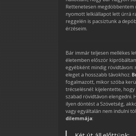
Rettenetesen megdöbbentem má
nyomott lelkiállapot lett úrrá 
reggelén is pacsiztunk a depó
érzéseim.
Bár immár teljesen mellékes lett
életemben először kipróbáltam
egyébként mindig rövidtávon: 
eleget a hosszabb távokhoz.
B
fogalmazott, mikor szóba kerül
trécselésnél: kijelentette, ho
szabad rövidtávon elengedni. H
ilyen döntést a Szövetség, akko
vagy egyáltalán nem indulni tö
dilemmája
:
Két út áll előttünk: