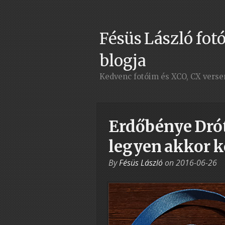
Fésüs László fotó
blogja
Kedvenc fotóim és XCO, CX vers
Erdőbénye Drót
legyen akkor k
By
Fésüs László
on
2016-06-26