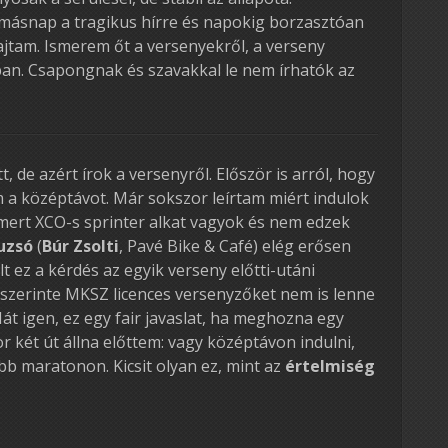
snap a tragikus hírre és napokig borzasztóan
rajtam. Ismerem őt a versenyekről, a verseny
ban. Csapongnak és szavakkal le nem írhatók az
, de azért írok a versenyről. Először is arról, hogy
 a középtávot. Már sokszor leírtam miért indulok
mert XCO-s sprinter alkat vagyok és nem edzek
uzsó
(
Búr Zsolti
, Pavé Bike & Café) elég erősen
t ez a kérdés az egyik verseny előtti-utáni
gy szerinte MKSZ licences versenyzőket nem is lenne
át igen, ez egy fair javaslat, ha meghozna egy
r két út állna előttem: vagy középtávon indulni,
bb maratonon. Kicsit olyan ez, mint az
értelmiség