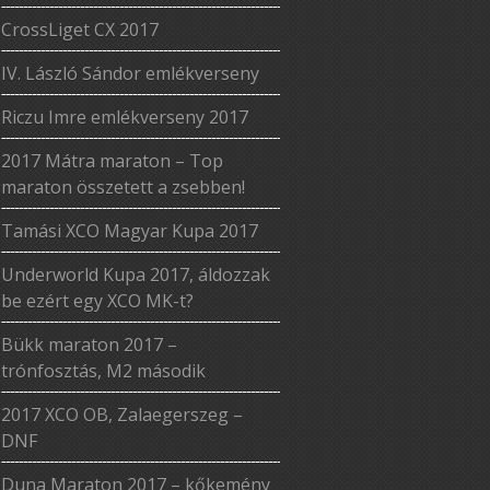
CrossLiget CX 2017
IV. László Sándor emlékverseny
Riczu Imre emlékverseny 2017
2017 Mátra maraton – Top
maraton összetett a zsebben!
Tamási XCO Magyar Kupa 2017
Underworld Kupa 2017, áldozzak
be ezért egy XCO MK-t?
Bükk maraton 2017 –
trónfosztás, M2 második
2017 XCO OB, Zalaegerszeg –
DNF
Duna Maraton 2017 – kőkemény