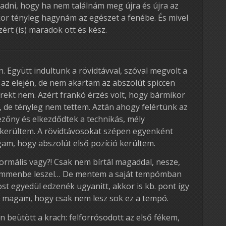
adni, hogy ha nem találnám meg újra és újra az
kor tényleg hagynám az egészet a fenébe. És mivel
ért (is) maradok ott és kész.
Együtt indultunk a rövidtávval, szóval megvolt a
 az elején, de nem akartam az abszolút spiccen
direkt nem. Azért frankó érzés volt, hogy bármikor
, de tényleg nem tettem. Aztán ahogy felértünk az
ezőny és elkezdődtek a technikás, mély
e kerültem. A rövidtávosokat szépen egyenként
m, hogy abszolút első pozíció kerültem.
Normális vagy?! Csak nem bírtál magaddal, nesze,
 ammenbe leszel… De mentem a saját tempómban
t egyedül edzenék ugyanitt, akkor is kb. pont így
 magam, hogy csak nem lesz sok ez a tempó.
n beütött a krach: felforrósodott az első fékem,