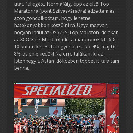
utat, fel egész Normafáig, épp az első Top
Maratonra (pont Szilvásváradra) edzettem és
azon gondolkodtam, hogy lehetne
hatékonyabban készülni rá. Ugye megvan,
hogyan indul az ÖSSZES Top Maraton, de akár
az XCO-k is? Mind fölfelé, a maratonok kb. 6-8-
10 km-en keresztül egyenletes, kb. 4%, majd 6-
8%-os emelkedők! Na erre találtam ki az
Istenhegyit. Aztán időközben többet is találtam
benne.