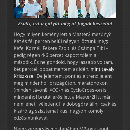
Zsolti, ezt a gatyát még át fogjuk beszélni!
Hogy milyen kemény lett a Master2 mezőny?
Két és fél percen belül négyen jöttünk meg:
Kefe, Kornél, Fekete Zsolti és Csámpa Tibi –
pedig régen 4-6 percet kapott tőlem a
második. És ne gondold, hogy lassabb voltam,
két perccel jobbat mentem az idén,
mint tavaly
Krisz-szel
! De jelentem, pont ez a trend jelent
meg mindenhol: országúton, maratonokon
(minden távon!), XCO-n és CycloCross-on is:
mindenhol brutál erős lett a Master2! Itt már
nem lehet „véletlenül” a dobogóra állni, csak és
kizárólag szisztematikus, nagyon komoly
edzésmunkával.
Nem szerencsés mostanában M2-nek lenni,