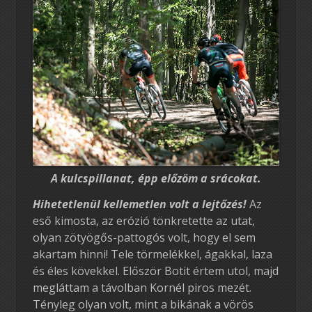
A kulcspillanat, épp előzöm a srácokat.
Hihetetlenül kellemetlen volt a lejtőzés!
Az
eső kimosta, az erózió tönkretette az utat,
olyan zötyögős-pattogós volt, hogy el sem
akartam hinni! Tele törmelékkel, ágakkal, laza
és éles kövekkel. Először Botit értem utol, majd
megláttam a távolban Kornél piros mezét.
Tényleg olyan volt, mint a bikának a vörös