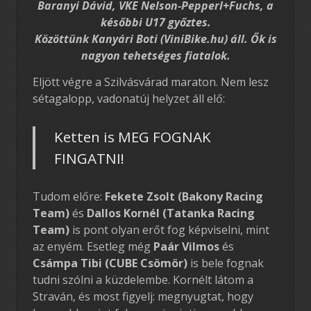
Baranyi Dávid, VKE Nelson-Pepperl+Fuchs, a
későbbi U17 győztes.
Közöttünk Kanyári Boti (ViniBike.hu) áll. Ők is
nagyon tehetséges fiatalok.
Eljött végre a Szilvásvárad maraton. Nem lesz
sétagalopp, vadonatúj helyzet áll elő:
Ketten is MEG FOGNAK
FINGATNI!
Tudom előre:
Fekete Zsolt (Bakony Racing
Team)
és
Dallos Kornél (Tatanka Racing
Team)
is pont olyan erőt fog képviselni, mint
az enyém. Esetleg még
Paár Vilmos
és
Csámpa Tibi (CUBE Csömör)
is bele fognak
tudni szólni a küzdelembe. Kornélt látom a
Straván, és most figyelj: megnyugtat, hogy