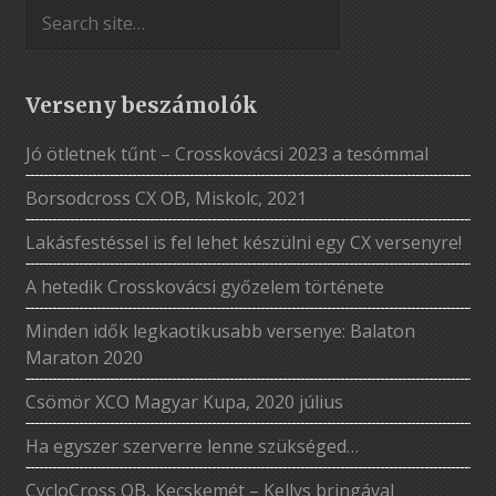
Verseny beszámolók
Jó ötletnek tűnt – Crosskovácsi 2023 a tesómmal
Borsodcross CX OB, Miskolc, 2021
Lakásfestéssel is fel lehet készülni egy CX versenyre!
A hetedik Crosskovácsi győzelem története
Minden idők legkaotikusabb versenye: Balaton
Maraton 2020
Csömör XCO Magyar Kupa, 2020 július
Ha egyszer szerverre lenne szükséged…
CycloCross OB, Kecskemét – Kellys bringával