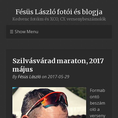
Fésüs László fotói és blogja
Kedvenc fotóim és XCO, CX versenybeszámolók
Show Menu
Szilvásvárad maraton, 2017
május
By
Fésüs László
on
2017-05-29
Formab
ontó
beszám
oló a
verseny