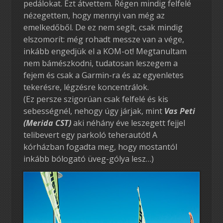
pedálokat. Ezt átvettem. Régen mindig felfelé
nézegettem, hogy mennyi van még az
emelkedőből. De ez nem segít, csak mindig
elszomorít: még rohadt messze van a vége,
inkább engedjük el a KOM-ot! Megtanultam
nem bámészkodni, tudatosan leszegem a
fejem és csak a Garmin-ra és az egyenletes
tekerésre, légzésre koncentrálok.
(Ez persze szigorúan csak felfelé és kis
sebességnél, nehogy úgy járjak, mint
Vas Peti
(Merida CST)
aki néhány éve leszegett fejjel
telibevert egy parkoló teherautót! A
kórházban fogadta meg, hogy mostantól
inkább bólogató üveg-gólya lesz…)