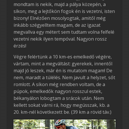
mondtam is nekik, majd a pálya közepén, a
síkon, meg a lejtőkön fogok én is vezetni, isten
bizony! Elnézően mosolyogtak, amitől még
inkább szégyelltem magam, de az igazat
megvallva egy métert sem tudtam volna felfelé
vezetni nekik ilyen tempóval. Nagyon rossz
érzés!
Végre felértünk a 10 km-es emelkedő végére,
vártam, mint a megváltást: gyerekek, innentől
majd jó leszek, már én is mutatom magam! De
nem, maradt a túlélés. Nem javult a helyzet, sőt
romlott. A síkon még rendben voltam, de a
púpok, emelkedők nagyon rosszul estek,
békanyálon lobogtam a srácok után. Nem
kellett sokat várni rá, hogy megússzak, kb. a
20. km-nél következett be. (39 km a rövid táv.)