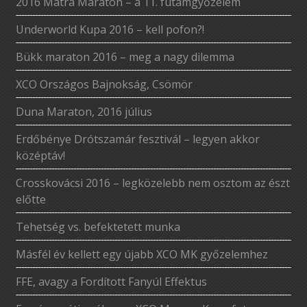
2016 Mátra Maraton – a 11. futamgyőzelem
Underworld Kupa 2016 – kell pofon?!
Bükk maraton 2016 – meg a nagy dilemma
XCO Országos Bajnokság, Csömör
Duna Maraton, 2016 július
Erdőbénye Drótszamár fesztivál – legyen akkor
középtáv!
Crosskovácsi 2016 – legközelebb nem osztom az észt
előtte
Tehetség vs. befektetett munka
Másfél év kellett egy újabb XCO MK győzelemhez
FFE, avagy a Fordított Fanyúl Effektus