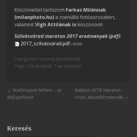
Köszönettel tartozom
Farkas Milánnak
(milanphoto.hu)
a zseniális fotósorozatért,
valamint
Vígh Attilának is
köszönöm!
Szilvásvárad maraton 2017 eredmények (pdf):
2017_szilvasvarad.pdf
(182KB)
Categories:
Verseny beszámolók
Tags:
Szilvásvárad
,
Top maraton
Wattmajom lettem – az
Balaton MTB Maraton –
első pofonok
rövid, abszolút második
Keresés