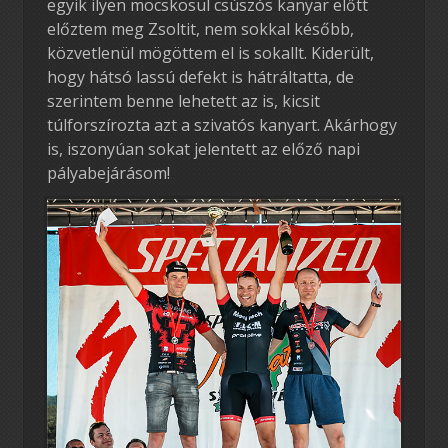
egyik ilyen mocskosul csúszós kanyar előtt
előztem meg Zsoltit, nem sokkal később,
közvetlenül mögöttem el is sokallt. Kiderült,
hogy hátsó lassú defekt is hátráltatta, de
szerintem benne lehetett az is, kicsit
túlforszírozta azt a szivatós kanyart. Akárhogy
is, iszonyúan sokat jelentett az előző napi
pályabejárásom!