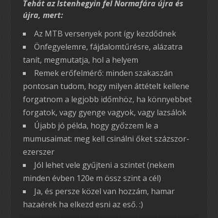
Tehát az Istenhegyin fel Normafára újra és
újra, mert:
Az MTB versenyek pont így kezdődnek
Önfegyelemre, fájdalomtűrésre, alázatra
tanít, megmutatja, hol a helyem
Remek erőfelmérő: minden szakaszán
pontosan tudom, hogy milyen áttételt kellene
forgatnom a legjobb időmhöz, ha könnyebbet
forgatok, vagy gyenge vagyok, vagy lazsálok
Újabb jó példa, hogy győzzem le a
mumusaimat: meg kell csinálni őket százszor-
ezerszer
Jól lehet vele gyűjteni a szintet (nekem
minden évben 120e m össz szint a cél)
Ja, és persze közel van hozzám, hamar
hazaérek ha elkezd esni az eső. :)