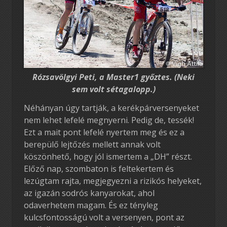
Rózsavölgyi Peti, a Master1 győztes. (Neki
sem volt sétagalopp.)
Néhányan úgy tartják, a kerékpárversenyeket
nem lehet lefelé megnyerni. Pedig de, tessék!
Ezt a mait pont lefelé nyertem meg és ez a
berepülő lejtőzés mellett annak volt
köszönhető, hogy jól ismertem a „DH” részt.
Előző nap, szombaton is feltekertem és
lezúgtam rajta, megjegyezni a rizikós helyeket,
az igazán sodrós kanyarokat, ahol
odaverhetem magam. És ez tényleg
kulcsfontosságú volt a versenyen, pont az