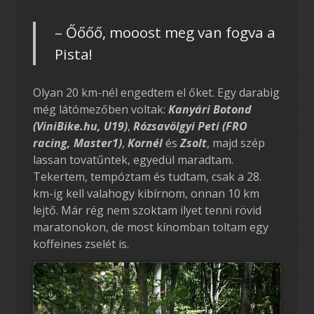
– Őőőő, mooost meg van fogva a
Pista!
Olyan 20 km-nél engedtem el őket. Egy darabig
még látómezőben voltak:
Kanyári Botond
(ViniBike.hu, U19)
,
Rózsavölgyi Peti (FRO
racing, Master1)
,
Kornél
és
Zsolt
, majd szép
lassan tovatűntek, egyedül maradtam.
Tekertem, tempóztam és tudtam, csak a 28.
km-ig kell valahogy kibírnom, onnan 10 km
lejtő. Már rég nem szoktam ilyet tenni rövid
maratonokon, de most kínomban toltam egy
koffeines zselét is.