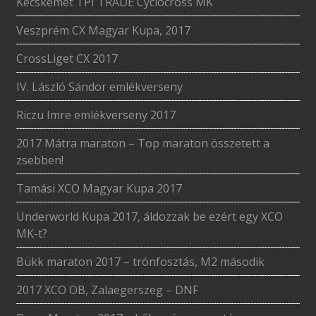
Kecskemét TPI TRADE Cyclocross MK
Veszprém CX Magyar Kupa, 2017
CrossLiget CX 2017
IV. László Sándor emlékverseny
Riczu Imre emlékverseny 2017
2017 Mátra maraton – Top maraton összetett a
zsebben!
Tamási XCO Magyar Kupa 2017
Underworld Kupa 2017, áldozzak be ezért egy XCO
MK-t?
Bükk maraton 2017 – trónfosztás, M2 második
2017 XCO OB, Zalaegerszeg – DNF