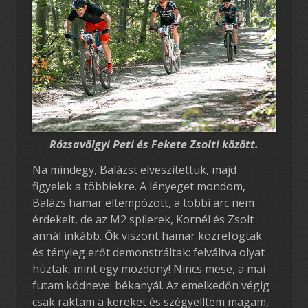
Rózsavölgyi Peti és Fekete Zsolti között.
Na mindegy, Balázst elveszítettük, majd
figyelek a többiekre. A lényeget mondom,
Balázs hamar eltempózott, a többi arc nem
érdekelt, de az M2 spílerek, Kornél és Zsolt
annál inkább. Ők viszont hamar közrefogtak
és tényleg erőt demonstráltak: felváltva olyat
húztak, mint egy mozdony! Nincs mese, a mai
futam kódneve: békanyál. Az emelkedőn végig
csak raktam a kereket és szégyelltem magam,