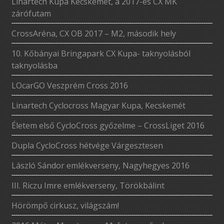
Linartech Kupa Kecskemét, a 2017-es CX MK
zárófutam
CrossAréna, CX OB 2017 – M2, második hely
10. Kőbányai Bringapark CX Kupa- taknyolásból
taknyolásba
LOcarGO Veszprém Cross 2016
Linartech Cyclocross Magyar Kupa, Kecskemét
Életem első CycloCross győzelme – CrossLiget 2016
Dupla CycloCross hétvége Várgesztesen
László Sándor emlékverseny, Nagyhegyes 2016
III. Riczu Imre emlékverseny, Törökbálint
Hörömpő cirkusz, világszám!