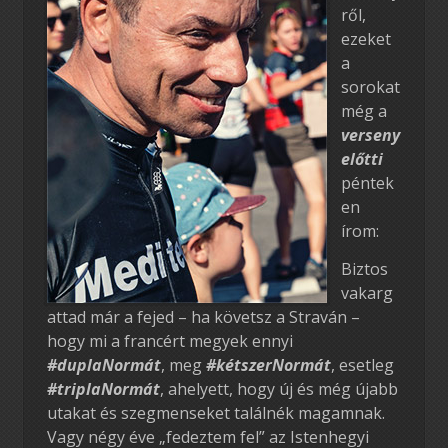
ről,
ezeket
a
sorokat
még a
verseny
előtti
péntek
en
írom:
Biztos
vakarg
attad már a fejed – ha követsz a Straván –
hogy mi a francért megyek ennyi
#duplaNormát
, meg
#kétszerNormát
, esetleg
#triplaNormát
, ahelyett, hogy új és még újabb
utakat és szegmenseket találnék magamnak.
Vagy négy éve „fedeztem fel” az Istenhegyi