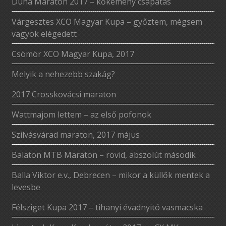
Duna Maraton 2017 – kőkemény csapatás
Várgesztes XCO Magyar Kupa – győztem, mégsem
vagyok elégedett
Csömör XCO Magyar Kupa, 2017
Melyik a nehezebb szakág?
2017 Crosskovácsi maraton
Wattmajom lettem – az első pofonok
Szilvásvárad maraton, 2017 május
Balaton MTB Maraton – rövid, abszolút második
Balla Viktor e.v., Debrecen – mikor a küllők mentek a
levesbe
Félsziget Kupa 2017 – tihanyi évadnyitó vasmacska