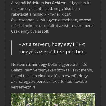
A rajtnál kérleltem
Vas Balázst
: – Úgysincs itt
ma komoly ellenfeleled, ne gyútsd be a
rakétákat a nulladik km-nél, kicsit
óvatosabban, kicsit egyenletesebben, vezesd
már fel nekem az aszfaltot az isten szeremére!
Csak ennyit válaszolt:
– Az a tervem, hogy egy FTP-t
megyek az első húsz percben.
Néztem rá, mint egy bolond gyerekre: – De
Balázs, nem versenyeken szokás FTP-t menni,
neked teljesen elment a józan eszed?! Hogy
akarsz egy 20 perces max effortból tovább
versenyezni?!