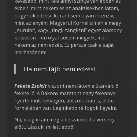
kevesebb, mint fele annyi szintje van ebben az
évben, mint nekem és az analízisekben látom,
hogy sok edzése koránt sem olyan intenzív,
mint az enyém. Magyarul Kornél simán elmegy
„gurulni”, vagy „tingli-tanglizni” egyet alacsony
pulzuson – én olyat sosem megyek, mert
nekem az nem edzés. Ez persze csak a saját
marhaságom:
Ha nem fájt: nem edzés!
Fekete Zsoltit
viszont nem látom a Starván, ő
fekete ló. A Bakony maratont nagy fölénnyel
nyerte múlt hétvégén, abszolútban is, élete
formájában van. Leginkább rá fogok figyelni.
Na, idáig írtam meg a beszámolót a verseny
előtt. Lássuk, mi lett ebből.