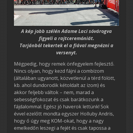
A kép jobb szélén Adame Laci sóvárogva
figyeli a rajtceremóniát.
Tarjánból tekertek el a fiával megnézni a
versenyt.
Mégpedig, hogy remek önfegyelem fejlesztő.
Nincs olyan, hogy kezd fájni a combizom
(általában ugyanott, közvetlenül a térd fölött,
kb. ahol dundorodik kétoldalt az izom) és
akkor feljebb váltok – nem, marad a
sebességfokozat és csak barátkozunk a
fájdalommal. Egész jó haverok lettünk! Sok
évvel ezelőtt mondta egyszer Holluby Andris,
hogy ő úgy meg KOM-okat, hogy a nagy
emelkedőn leszegi a fejét és csak tapossa a