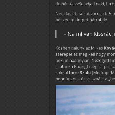
dumát, tessék, adjad neki, ha
Nem kellett sokat várni, kb. 5 p
bőszen tekintget hátrafelé.
– Na mi van kissrác, 
Közben nálunk az M1-es
Ková
szerepet és meg kell hogy mon
neki mindannyian. Nézegettem
(Tatanka Racing) még ici-pici
sokkal
Imre Szabi
(Merkapt Ma
bennünket – és visszaállt a „he