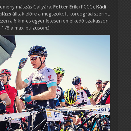
 kemény mászás Gallyára.
Fetter Erik
(PCCC),
Kádi
alázs
álltak előre a megszokott koreográfia szerint.
 (Ezen a 6 km-es egyenletesen emelkedő szakaszon
s 178 a max. pulzusom.)