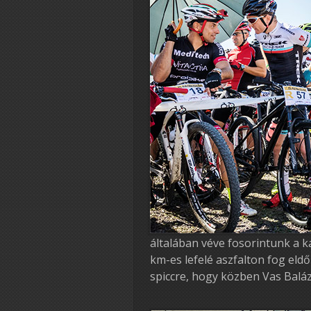
általában véve fosorintunk a 
km-es lefelé aszfalton fog eldő
spiccre, hogy közben Vas Bal