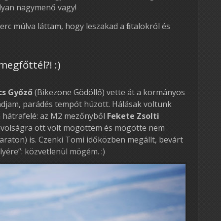
 olyan nagymenő vagy!
erc múlva láttam, hogy leszakad a fiatalokról és
megfőttél?! :)
cs Győző
(Bikezone Gödöllő) vette át a kormányos
djam, parádés tempót húzott. Hálásak voltunk
 hátrafelé: az M2 mezőnyből
Fekete Zsolti
 távolságra ott volt mögöttem és mögötte nem
raton) is. Czenki Tomi időközben megállt, bevárt
lyére”: közvetlenül mögém. :)