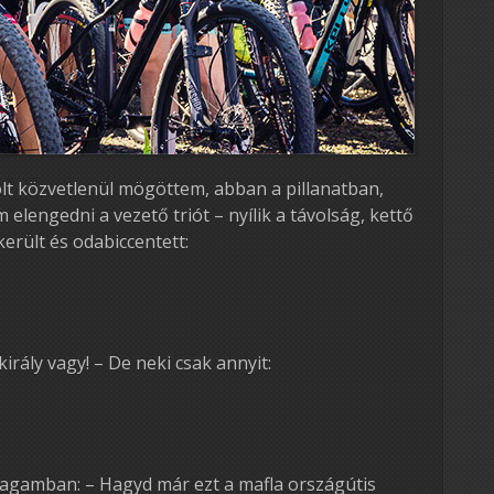
t közvetlenül mögöttem, abban a pillanatban,
lengedni a vezető triót – nyílik a távolság, kettő
erült és odabiccentett:
rály vagy! – De neki csak annyit:
agamban: – Hagyd már ezt a mafla országútis