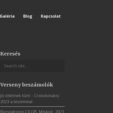
Galéria
Blog
Kapcsolat
Keresés
Verseny beszámolók
Jó ötletnek tűnt – Crosskovácsi
2023 a tesómmal
Borsodcross CX OB, Miskolc, 2021