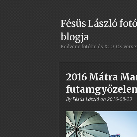
Fésüs László fotó
blogja
Kedvenc fotóim és XCO, CX vers
2016 Mátra Mar
futamgyőzele
By
Fésüs László
on
2016-08-29