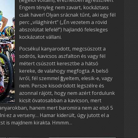
Engem tényleg nem zavart, kockáztass
csak haver! Olyan srácnak tűnt, aki egy fél
perc „világhírért” („Én vezetem a rövid
abszolútat lefelé!”) hajlandó felesleges
kockázatot vállani.
Pocsékul kanyarodott, megcsúszott a
sodrós, kavicsos aszfalton és vagy fél
métert csúszott keresztbe a hátsó
kereke, de valahogy megfogta. A belső
ívről, fél szemmel figyeltem, elesik-e, vagy
nem. Persze kisodródott legszélre és
azonnal rájött, hogy nem azért fordulunk
kicsit óvatosabban a kavicson, mert
kanyarokban, hanem mert baromira nem az első 5
lni ez a verseny… Hamar kiderült, úgy jutott el a
ázst is majdnem kirakta. Hmmm…