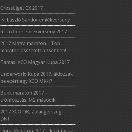
CrossLiget CX 2017
IV. László Sándor emlékverseny
Riczu Imre emlékverseny 2017
2017 Mátra maraton – Top
maraton összetett a zsebben!
Tamási XCO Magyar Kupa 2017
Underworld Kupa 2017, áldozzak
be ezért egy XCO MK-t?
Bükk maraton 2017 –
trónfosztás, M2 második
2017 XCO OB, Zalaegerszeg –
DNF
Duna Maraton 2017 – kőkemény