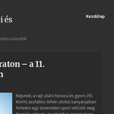
Kezdőlap
i és
enybeszámolók
aton – a 11.
m
Képzeld, a rajt utáni hosszú és gyors (55
Km/h) aszfaltos lefelé utolsó kanyarjaiban
hirtelen egy ismeretlen spori előzött meg
(legelöl voltam), érezhetően agresszíven.