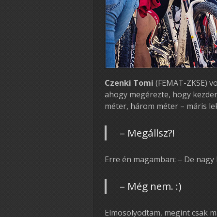
Czenki Tomi
(FEMAT-ZKSE) vol
ahogy megérezte, hogy kezdem e
méter, három méter – máris lek
– Megállsz?!
Erre én magamban: – De nagy ki
– Még nem. :)
Elmosolyodtam, megint csak m