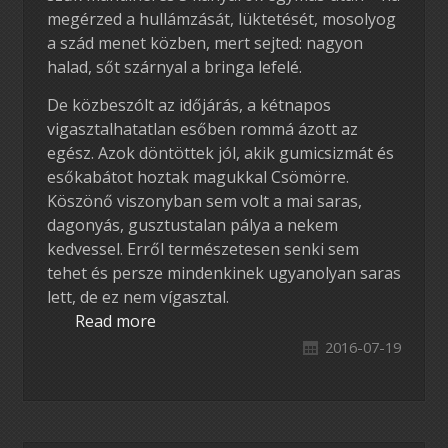
megérzed a hullámzását, lüktetését, mosolyog
a szád menet közben, mert sejted: nagyon
halad, sőt szárnyal a bringa lefelé.
De közbeszólt az időjárás, a kétnapos
vigasztalhatatlan esőben rommá ázott az
egész. Azok döntöttek jól, akik gumicsizmát és
esőkabátot hoztak magukkal Csömörre.
Köszönő viszonyban sem volt a mai saras,
dagonyás, gusztustalan pálya a nekem
kedvessel. Erről természetesen senki sem
tehet és persze mindenkinek ugyanolyan saras
lett, de ez nem vígasztal.
Read more
2016-07-19