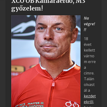
XCO OB Kamaraerdő, M3
győzelem!
Na
végre!
!!
18
évet
kellett
várno
m erre
a
címre.
Talán
olvast
ál a
kezdet
ekről
,