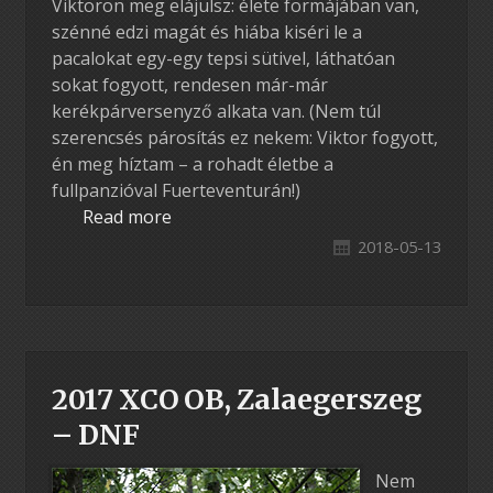
Viktoron meg elájulsz: élete formájában van,
szénné edzi magát és hiába kiséri le a
pacalokat egy-egy tepsi sütivel, láthatóan
sokat fogyott, rendesen már-már
kerékpárversenyző alkata van. (Nem túl
szerencsés párosítás ez nekem: Viktor fogyott,
én meg híztam – a rohadt életbe a
fullpanzióval Fuerteventurán!)
Read more
2018-05-13
2017 XCO OB, Zalaegerszeg
– DNF
Nem