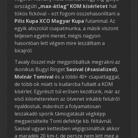
országúti
„max-átlag” KOM kísérletet
hat
tökös fickóval – ezt fogom összehasonlítani a
Pilis Kupa XCO Magyar Kupa
futammal. Az
egyik abszolút csapatmunka, a másik viszont
teljesen egyéni menet, mégis nagyon
hasonlóan lett végem mire leszálltam a
bicajról.
Tavaly ősszel már megpróbáltuk megrakni az
ikonikus Bugyi Ringet
Sasival (#sasialized)
,
Molnár Tomival
és a többi 40+ csapattaggal,
de több ok miatt is kudarcba fulladt a KOM
kísérlet. Egyrészt túl erősen kezdtünk, már az
első kilométereken az ötvenet inkább felülről
nyaldostuk, másrészt a folyamatosan
leszakadó sporik támogatását végképp
megpecsételte Tomi defektje kb. féltávnál.
Sasival ugyan kettesben végigcsináltuk akkor
a maradék 20 km-t, de persze nem lett meg a