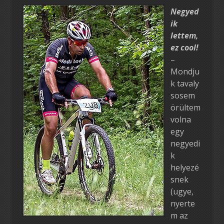
Negyed
ik
lettem,
ez cool!
–
Mondju
k tavaly
sosem
örültem
volna
egy
negyedi
k
helyezé
snek
(ugye,
nyerte
m az