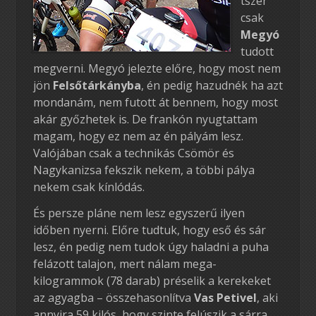
tszer
csak
Megyó
tudott
megverni. Megyó jelezte előre, hogy most nem
jön
Felsőtárkányba
, én pedig hazudnék ha azt
mondanám, nem futott át bennem, hogy most
akár győzhetek is. De frankón nyugtattam
magam, hogy ez nem az én pályám lesz.
Valójában csak a technikás Csömör és
Nagykanizsa fekszik nekem, a többi pálya
nekem csak kínlódás.
És persze pláne nem lesz egyszerű ilyen
időben nyerni. Előre tudtuk, hogy eső és sár
lesz, én pedig nem tudok úgy haladni a puha
felázott talajon, mert nálam mega-
kilogrammok (78 darab) préselik a kerekeket
az agyagba – összehasonlítva
Vas Petivel
, aki
annyira 59 kilós, hogy szinte felúszik a sárra…