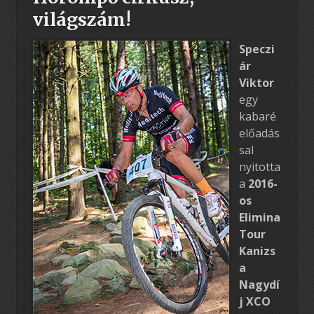
világszám!
Speczi
ár
Viktor
egy
kabaré
előadás
sal
nyitotta
a
2016-
os
Elimina
Tour
Kanizs
a
Nagydí
j XCO