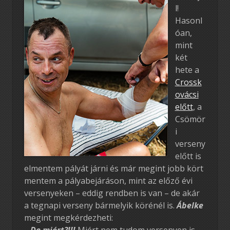
l!
Hasonl
óan,
mint
két
hete a
Crossk
ovácsi
előtt
, a
Csömör
i
verseny
előtt is
elmentem pályát járni és már megint jobb kört
mentem a pályabejáráson, mint az előző évi
versenyeken – eddig rendben is van – de akár
a tegnapi verseny bármelyik körénél is.
Ábelke
megint megkérdezheti:
– De miért?!!!
Miért nem tudom versenyen is