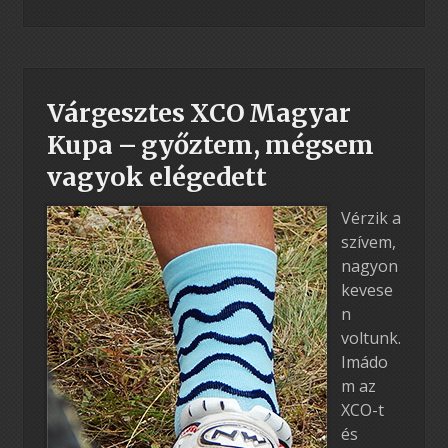
Várgesztes XCO Magyar
Kupa – győztem, mégsem
vagyok elégedett
Vérzik a
szívem,
nagyon
kevese
n
voltunk.
Imádo
m az
XCO-t
és