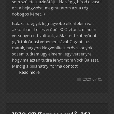
sem született azidőtájt… Ha végig bírod olvasni
ezt a bejegyzést, megmutatom azt a régi
dobogós képet. :)
Balázs az egyik legnagyobb ellenfelem volt
akkoriban. Teljes erőből XCO-ztunk, minden
versenyen ott voltunk, a Master1 kategóriát
gyűrtük óriási vehemenciával. Gigantikus
csaták, nagyon kiegyenlített erőviszonyok,
sosem tudtam úgy elmenni egy versenyre,
hogy ma aztán tutira lenyomom Vock Balázst.
Mindig a pillanatnyi forma döntött.
Read more
2020-07-05