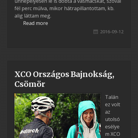
ünnepélyesen le is dobta a vasmacskát, szóval
fél perc múlva, mikor hátrapillantottam, kb.
alig láttam meg.
Read more
2016-09-12
XCO Országos Bajnokság,
Csömör
Talán
ez volt
az
utolsó
esélye
m XCO