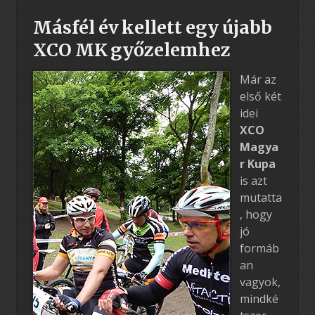
Másfél év kellett egy újabb
XCO MK győzelemhez
Már az
első két
idei
XCO
Magya
r Kupa
is azt
mutatta
, hogy
jó
formáb
an
vagyok,
mindké