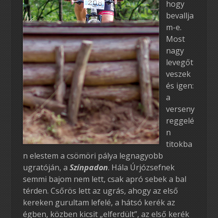
hogy
bevallja
m-e.
Most
nagy
levegőt
veszek
és igen:
a
verseny
reggelé
n
titokba
n elestem a csömöri pálya legnagyobb
ugratóján, a
Színpadon
. Hála Úrjózsefnek
semmi bajom nem lett, csak apró sebek a bal
térden. Csőrös lett az ugrás, ahogy az első
kereken gurultam lefelé, a hátsó kerék az
égben, közben kicsit „elferdült”, az első kerék