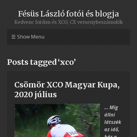
Fésüs László fotói és blogja
Kedvenc fotóim és XCO, CX versenybeszámolók
Show Menu
Posts tagged ‘xco’
Csömör XCO Magyar Kupa,
2020 július
… Míg
állni
látszék
az idő,
bár a