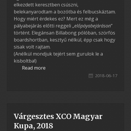
elkezdett keresztben csúszni,
belekanyarodtam a bozótba és felbucskáztam.
Hogy miért érdekes ez? Mert ez még a
pályabejárás előtti reggeli „
előpáyabejáráson
”
történt. Elegánsan Billabong pólóban, szörfös
boardshortban, kesztyű nélkül, épp csak hogy
sisak volt rajtam.
(Anélkül mondjuk tejért sem gurulok le a
kisboltba!)
Read more
2018-06-17
Várgesztes XCO Magyar
Kupa, 2018