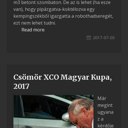
m3 betont szombaton. De az is lehet (ha esze
van), hogy pipázgatva-koktélozva egy
kempingszékből igazgatta a robothadseregét,
ezt nem lehet tudni.
Read more
2017-07-03
Csömör XCO Magyar Kupa,
2017
Már
megint
ugyana
z a
kérdője