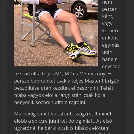
nem
percen
ként,
vagy
kétperc
enként
egymás
után,
hanem
egyszer
re startolt a teljes M1, M2 és M3 mezőny. És
persze bennünket csak a teljes Master1 brigád
beszólítása után kezdtek el besorolni. Tehát
hiába vagyok elöl a ranglistán, csak kb. a
negyedik sorból tudtam rajtolni.
Márpedig ismét kulcsfontosságú volt minél
előbb a spiccre jutni két dolog miatt. Az első
ugratónál ha bárki kicsit is hibázik előttem,