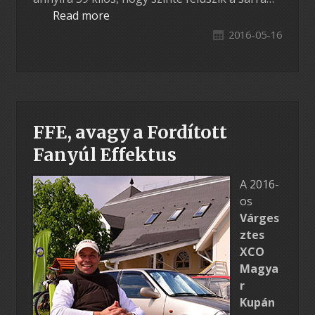
Read more
2016-05-16
FFE, avagy a Fordított
Fanyúl Effektus
A 2016-
os
Várges
ztes
XCO
Magya
r
Kupán