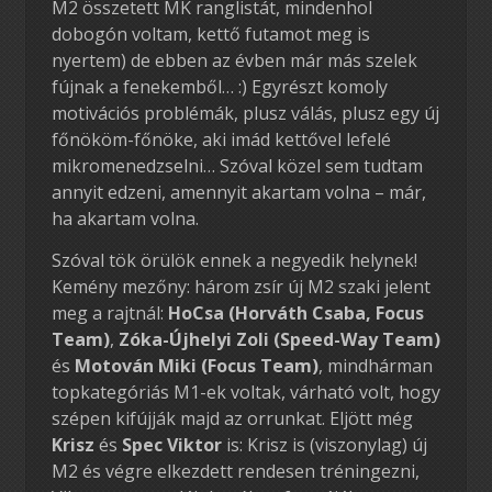
M2 összetett MK ranglistát, mindenhol
dobogón voltam, kettő futamot meg is
nyertem) de ebben az évben már más szelek
fújnak a fenekemből… :) Egyrészt komoly
motivációs problémák, plusz válás, plusz egy új
főnököm-főnöke, aki imád kettővel lefelé
mikromenedzselni… Szóval közel sem tudtam
annyit edzeni, amennyit akartam volna – már,
ha akartam volna.
Szóval tök örülök ennek a negyedik helynek!
Kemény mezőny: három zsír új M2 szaki jelent
meg a rajtnál:
HoCsa (Horváth Csaba, Focus
Team)
,
Zóka-Újhelyi Zoli (Speed-Way Team)
és
Motován Miki (Focus Team)
, mindhárman
topkategóriás M1-ek voltak, várható volt, hogy
szépen kifújják majd az orrunkat. Eljött még
Krisz
és
Spec Viktor
is: Krisz is (viszonylag) új
M2 és végre elkezdett rendesen tréningezni,