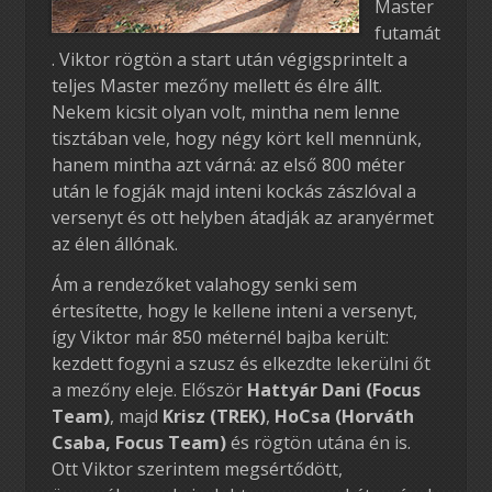
Master
futamát
. Viktor rögtön a start után végigsprintelt a
teljes Master mezőny mellett és élre állt.
Nekem kicsit olyan volt, mintha nem lenne
tisztában vele, hogy négy kört kell mennünk,
hanem mintha azt várná: az első 800 méter
után le fogják majd inteni kockás zászlóval a
versenyt és ott helyben átadják az aranyérmet
az élen állónak.
Ám a rendezőket valahogy senki sem
értesítette, hogy le kellene inteni a versenyt,
így Viktor már 850 méternél bajba került:
kezdett fogyni a szusz és elkezdte lekerülni őt
a mezőny eleje. Először
Hattyár Dani (Focus
Team)
, majd
Krisz (TREK)
,
HoCsa (Horváth
Csaba, Focus Team)
és rögtön utána én is.
Ott Viktor szerintem megsértődött,