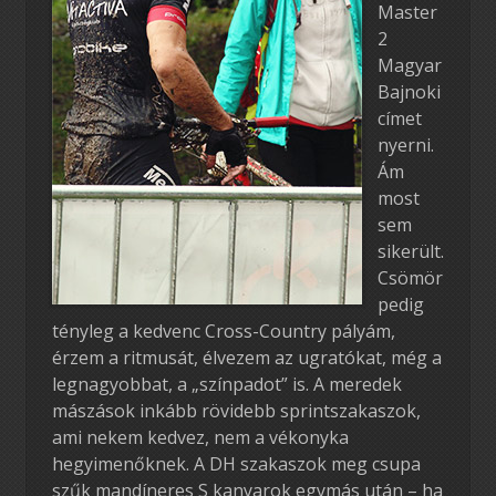
Master
2
Magyar
Bajnoki
címet
nyerni.
Ám
most
sem
sikerült.
Csömör
pedig
tényleg a kedvenc Cross-Country pályám,
érzem a ritmusát, élvezem az ugratókat, még a
legnagyobbat, a „színpadot” is. A meredek
mászások inkább rövidebb sprintszakaszok,
ami nekem kedvez, nem a vékonyka
hegyimenőknek. A DH szakaszok meg csupa
szűk mandíneres S kanyarok egymás után – ha