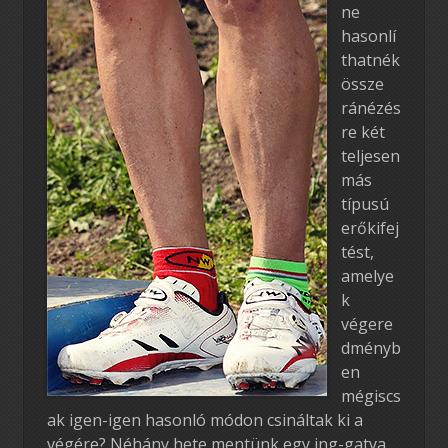
ne
hasonlí
thatnék
össze
ránézés
re két
teljesen
más
típusú
erőkifej
tést,
amelye
k
végere
dményb
en
mégiscs
ak igen-igen hasonló módon csináltak ki a
végére? Néhány hete mentünk egy ing-gatya