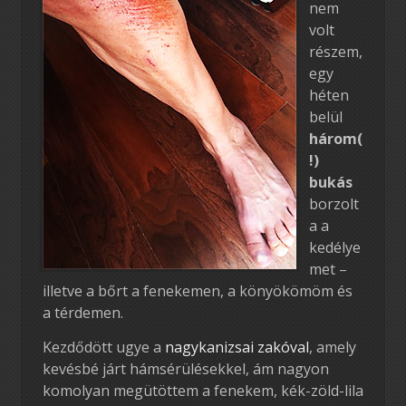
nem
volt
részem,
egy
héten
belül
három(
!)
bukás
borzolt
a a
kedélye
met –
illetve a bőrt a fenekemen, a könyökömöm és
a térdemen.
Kezdődött ugye a
nagykanizsai zakóval
, amely
kevésbé járt hámsérülésekkel, ám nagyon
komolyan megütöttem a fenekem, kék-zöld-lila