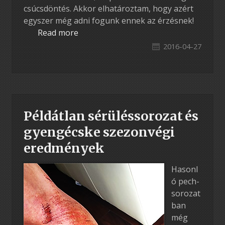
csúcsdöntés. Akkor elhatároztam, hogy azért
egyszer még adni fogunk ennek az érzésnek!
Read more
2016-04-27
Példátlan sérüléssorozat és
gyengécske szezonvégi
eredmények
Hasonl
ó pech-
sorozat
ban
még