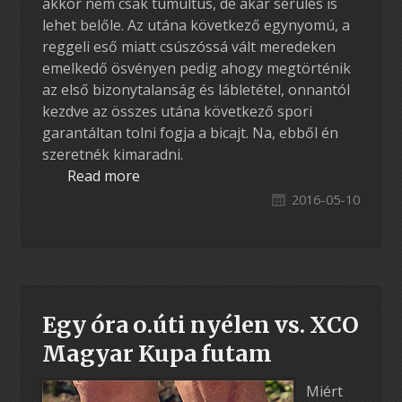
akkor nem csak tumultus, de akár sérülés is
lehet belőle. Az utána következő egynyomú, a
reggeli eső miatt csúszóssá vált meredeken
emelkedő ösvényen pedig ahogy megtörténik
az első bizonytalanság és lábletétel, onnantól
kezdve az összes utána következő spori
garantáltan tolni fogja a bicajt. Na, ebből én
szeretnék kimaradni.
Read more
2016-05-10
Egy óra o.úti nyélen vs. XCO
Magyar Kupa futam
Miért