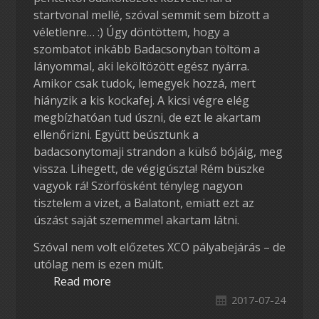
startvonal mellé, szóval semmit sem bízott a
véletlenre… :) Úgy döntöttem, hogy a
szombatot inkább Badacsonyban töltöm a
lányommal, aki leköltözött egész nyárra.
Amikor csak tudok, lemegyek hozzá, mert
hiányzik a kis kockafej. A kicsi végre elég
megbízhatóan tud úszni, de ezt le akartam
ellenőrizni. Együtt beúsztunk a
badacsonytomaji strandon a külső bójáig, meg
vissza. Lihegett, de végigúszta! Rém büszke
vagyok rá! Szörfösként tényleg nagyon
tisztelem a vizet, a Balatont, emiatt ezt az
úszást saját szememmel akartam látni.
Szóval nem volt előzetes XCO pályabejárás – de
utólag nem is ezen múlt.
Read more
2017-07-24