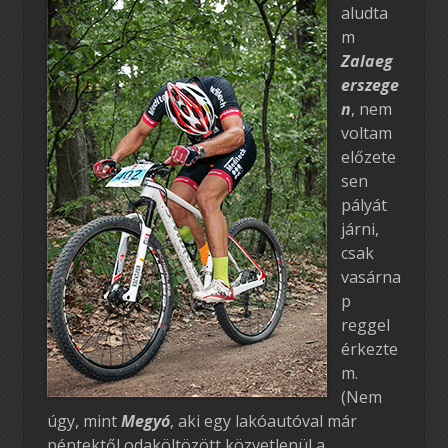
aludta
m
Zalaeg
erszege
n
, nem
voltam
előzete
sen
pályát
járni,
csak
vasárna
p
reggel
érkezte
m.
(Nem
úgy, mint
Megyó
, aki egy lakóautóval már
péntektől odaköltözött közvetlenül a