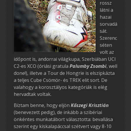
rossz
látni a
hazai
sorvadá
sát.
Szerenc
séten
volt az
időpont is, andorrai világkupa, Szerbiában UCI
C2-es XCO (óriási gratula
Palumby Zsombi
, well
done!), illetve a Tour de Hongrie is elszipkázta
a teljes Cube Csömör- és TREK elit sort. De
valahogy a korosztályos kategóriák is elég
hervadtak voltak.
Bíztam benne, hogy eljön
Kőszegi Krisztián
(benevezett pedig), de inkább a szibériai
önkéntes munkatábort választotta: bevallása
szerint egy kiskalapáccsal szétvert vagy 8-10