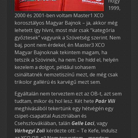
hogy
1999,
2000 és 2001-ben voltam Master1 XCO
korosztályos Magyar Bajnok – ja, akkor még
lehetett így hívni, most már csak “kategória
győztesek” vagyunk a Szövetség szerint. Nem
baj, pont nem érdekel, én Master3 XCO
Magyar Bajnoknak tekintem magam, ha
tetszik a Szövinek, ha nem. De hidd el, helyén
kezelem a dolgot, például sohasem
csináltatnék nemzetiszínű mezt, de még csak
trikolor gallérú és karvégű mezt sem.
Egyáltalán nem terveztem ezt az OB-t, azt sem
tudtam, mikor és hol lesz. Két hete
Paár Vili
meghívásából tekertünk egy hétvégén egy
csipet-csapattal Ausztriában és
Csehszlovákiában, talán
Gelle Laci
, vagy
Várhegyi Zoli
kérdezte ott: – Te Kefe, indulsz
az XCO OB-n? Nem terveztem – mondom –