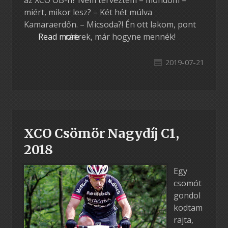
miért, mikor lesz? – Két hét múlva
Kamaraerdőn. – Micsoda?! Én ott lakom, pont
Read more
ráérek, már hogyne mennék!
2019-07-21
XCO Csömör Nagydíj C1,
2018
Egy
csomót
gondol
kodtam
rajta,