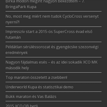
Birka módon megint nagyon bekezdtem – 7.
BringaPark Kupa
No, most meg miért nem tudok CycloCross versenyt
nyerni?!
Impresszív start a 2015-ös SuperCross évad első
futamán
Példátlan sérüléssorozat és gyengécske szezonvégi
eredmények
Nagyon fájdalmas esés – és az idei sokadik XCO MK
második hely
Top maraton összetett a zsebben!
Underworld Kupa és statisztikai demo
Bükk maraton és Vas Balázs
2015 XCO OB betli