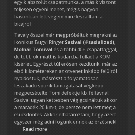
egyik abszolút csapatmunka, a másik viszont
teljesen egyéni menet, mégis nagyon
hasonlóan lett végem mire leszálltam a
bicajról.
Tavaly ősszel már megpróbáltuk megrakni az
ikonikus Bugyi Ringet
Sasival (#sasialized)
,
Molnár Tomival
és a többi 40+ csapattaggal,
de több ok miatt is kudarcba fulladt a KOM
kísérlet. Egyrészt túl erősen kezdtünk, már az
első kilométereken az ötvenet inkább felülről
nyaldostuk, másrészt a folyamatosan
leszakadó sporik támogatását végképp
megpecsételte Tomi defektje kb. féltávnál.
Sasival ugyan kettesben végigcsináltuk akkor
a maradék 20 km-t, de persze nem lett meg a
csúcsdöntés. Akkor elhatároztam, hogy azért
egyszer még adni fogunk ennek az érzésnek!
Read more