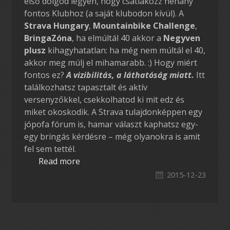
első dolgod legyen, hogy csatlakozz néhány
fontos Klubhoz (a saját klubodon kívül). A
Strava Hungary
,
Mountainbike Challenge
,
BringaZóna
, ha elmúltál 40 akkor a
Negyven
plusz
kihagyhatatlan: ha még nem múltál el 40,
akkor meg múlj el mihamarabb. :) Hogy miért
fontos ez?
A vizibilitás, a láthatóság miatt.
Itt
találkozhatsz tapasztalt és aktív
versenyzőkkel, csekkolhatod ki mit edz és
miket okoskodik. A Strava tulajdonképpen egy
jópofa fórum is, hamar választ kaphatsz egy-
egy bringás kérdésre – még olyanokra is amit
fel sem tettél.
Read more
2015-12-23