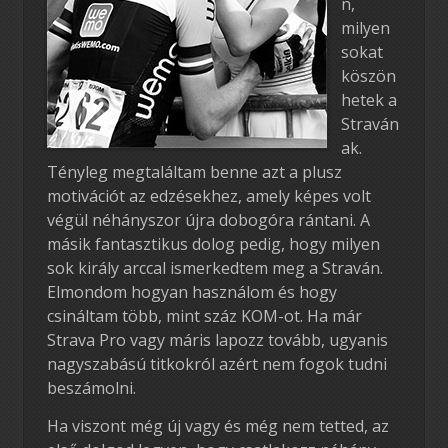
n,
milyen
sokat
köszön
hetek a
Straván
ak.
Tényleg megtaláltam benne azt a plusz
motivációt az edzésekhez, amely képes volt
végül néhányszor újra dobogóra rántani. A
másik fantasztikus dolog pedig, hogy milyen
sok király arccal ismerkedtem meg a Straván.
Elmondom hogyan használom és hogy
csináltam több, mint száz KOM-ot. Ha már
Strava Pro vagy máris lapozz tovább, ugyanis
nagyszabású titkokról azért nem fogok tudni
beszámolni.
Ha viszont még új vagy és még nem tetted, az