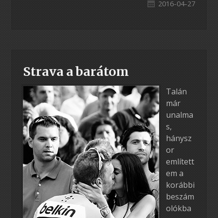
2016-04-27
Strava a barátom
Talán
már
unalma
s,
hánysz
or
említett
em a
korábbi
beszám
olókba