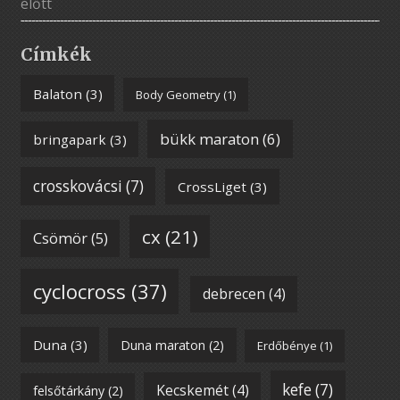
előtt
Címkék
Balaton
(3)
Body Geometry
(1)
bükk maraton
(6)
bringapark
(3)
crosskovácsi
(7)
CrossLiget
(3)
cx
(21)
Csömör
(5)
cyclocross
(37)
debrecen
(4)
Duna
(3)
Duna maraton
(2)
Erdőbénye
(1)
kefe
(7)
Kecskemét
(4)
felsőtárkány
(2)