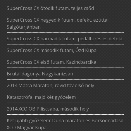
SuperCross CX ötödik futam, teljes csőd
SuperCross CX negyedik futam, defekt, ezúttal
Salgótarjánban
SuperCross CX harmadik futam, pedáltörés és defekt
SuperCross CX második futam, Ózd Kupa
SuperCross CX első futam, Kazincbarcika
Brutál dagonya Nagykanizsán
2014 Mátra Maraton, rövid táv első hely
Katasztrófa, majd két győzelem
2014 XCO OB Piliscsaba, második hely
Két újabb győzelem: Duna maraton és Borsodnádasd
XCO Magyar Kupa