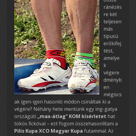
ránézés
re két
teljesen
más
típusú
erőkifej
tést,
amelye
k
végere
dményb
en
mégiscs
ak igen-igen hasonló módon csináltak ki a
végére? Néhány hete mentünk egy ing-gatya
országúti
„max-átlag” KOM kísérletet
hat
tökös fickóval – ezt fogom összehasonlítani a
Pilis Kupa XCO Magyar Kupa
futammal. Az