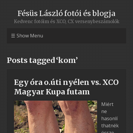
Fésüs László fotói és blogja
Kedvenc fotóim és XCO, CX versenybeszámolók
Show Menu
Posts tagged ‘kom’
Egy óra o.úti nyélen vs. XCO
Magyar Kupa futam
Miért
ne
hasonlí
thatnék
össze