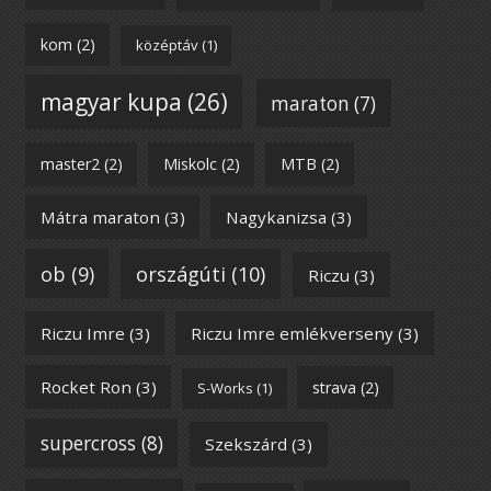
kom
(2)
középtáv
(1)
magyar kupa
(26)
maraton
(7)
master2
(2)
Miskolc
(2)
MTB
(2)
Mátra maraton
(3)
Nagykanizsa
(3)
ob
(9)
országúti
(10)
Riczu
(3)
Riczu Imre
(3)
Riczu Imre emlékverseny
(3)
Rocket Ron
(3)
strava
(2)
S-Works
(1)
supercross
(8)
Szekszárd
(3)