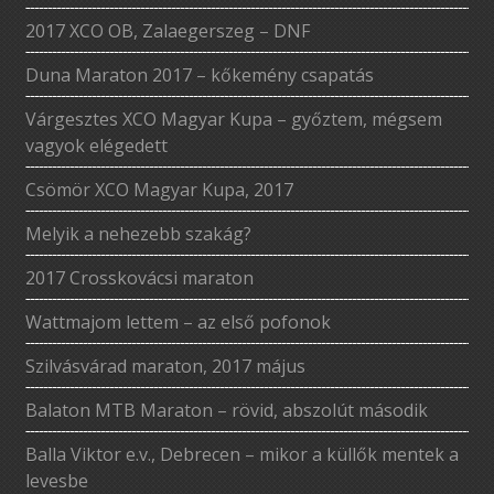
2017 XCO OB, Zalaegerszeg – DNF
Duna Maraton 2017 – kőkemény csapatás
Várgesztes XCO Magyar Kupa – győztem, mégsem
vagyok elégedett
Csömör XCO Magyar Kupa, 2017
Melyik a nehezebb szakág?
2017 Crosskovácsi maraton
Wattmajom lettem – az első pofonok
Szilvásvárad maraton, 2017 május
Balaton MTB Maraton – rövid, abszolút második
Balla Viktor e.v., Debrecen – mikor a küllők mentek a
levesbe