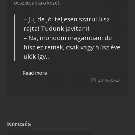
összecsapta a kezét:
– Juj de jó: teljesen szarul ülsz
rajta! Tudunk javítani!
– Na, mondom magamban: de
hisz ez remek, csak vagy húsz éve
ülök így…
Read more
2016-03-21
Keresés