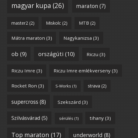
magyar kupa
(26)
maraton
(7)
master2
(2)
Miskolc
(2)
MTB
(2)
Mátra maraton
(3)
Nagykanizsa
(3)
ob
(9)
országúti
(10)
Riczu
(3)
Riczu Imre
(3)
Riczu Imre emlékverseny
(3)
Rocket Ron
(3)
strava
(2)
S-Works
(1)
supercross
(8)
Szekszárd
(3)
Szilvásvárad
(5)
tihany
(3)
sérülés
(1)
Top maraton
(17)
underworld
(8)