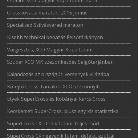
Csömör XCO Magyar Kupa futam, 2015
Crosskovácsi maraton, 2015 június
Specialized Szilvásvárad maraton
Kisebb technikai bénázás Felsőtárkányon
Várgesztes, XCO Magyar Kupa futam
Szuper XCO MK szezonkezdés Salgótarjánban
Kalandozás az országúti versenyek világába
Kőfejtő Cross Tarcalon, XCO szezonnyitó
Etyek SuperCross és Kőbányai KarcsiCross
Kecskeméti SuperCross, plusz egy kis statisztika
SuperCross CX ötödik futam, teljes csőd
SuperCross CX negyedik futam, defekt, ezúttal