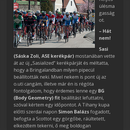
ülésma
gasság
ot.
– Hát
nem!
Sasi
(Sáska Zoli, ASE kerékpár)
mostanában vette
át az új „Sasialized” kerékpárját és méltatta,
hogy a Bringalandban milyen pipecül
beállították neki. Mivel nekem is pont új az
o.uti cangám, illetve már én is régóta
fontolgatom, hogy érdemes lenne egy
BG
(Body Geometry) fit
beállítást lefuttatni,
szóval kértem egy időpontot. A Tihany kupa
előtti szerdai napon
Simon Balázs
fogadott,
befogta a Scottot egy görgőbe, ráültetett,
elkezdtem tekerni, ő meg boldogan