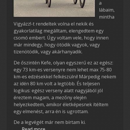
a
lábaim,
mintha
Vigyázz!-t rendeltek volna el nekik és
gyakorlatilag megálltam, elengedtem egy
csomó embert. Úgy voltam vele, hogy innen
már mindegy, hogy ötödik vagyok, vagy
tizenötödik, vagy akárhanyadik.
De őszintén Kefe, olyan egyszerű ez az egész:
egy 73 km-es versenyre nem lehet max 75-80
km-es edzésekkel felkészülni! Márpedig nekem
az idén 80 km volt a legtöbb. És teljesen
logikus: egész verseny alatt nagyjából jól
éreztem magam, a mezőny elején
helyezkedtem, amikor életképesnek ítéltem
egy elmenést, arra én is ugrottam.
De a legvégét már nem bírtam ki.
Read more