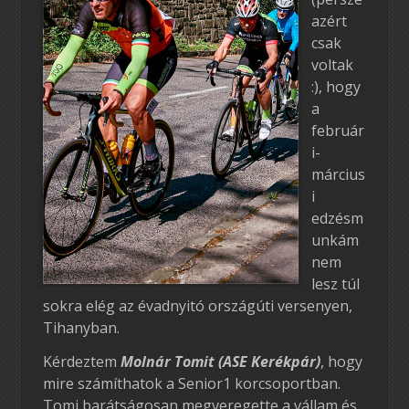
azért
csak
voltak
:), hogy
a
február
i-
március
i
edzésm
unkám
nem
lesz túl
sokra elég az évadnyitó országúti versenyen,
Tihanyban.
Kérdeztem
Molnár Tomit (ASE Kerékpár)
, hogy
mire számíthatok a Senior1 korcsoportban.
Tomi barátságosan megveregette a vállam és