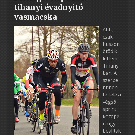
tihanyi évadnyitó
vasmacska
Ahh,
csak
huszon
ötödik
lettem
Tihany
ban. A
szerpe
ntinen
felfelé a
végső
sprint
közepé
n úgy
beálltak