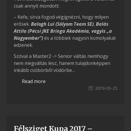
csak annyit mondott:
– Kefe, sírva fogod végignézni, hogy milyen
erősek.
Balogh Lui (Sólyom Team SE)
,
Balás
Attila (Pécsi JKE Bringa Akadémia, vagyis „a
Nagyember”)
és a többiek nagyon komolyakat
edzenek.
Szóval a Master2 -> Senior váltás nemhogy
nem megváltás lesz, hanem tulajdonképpen
inkább csöbörből vödörbe…
Read more
2019-03-25
Félsziget Kupa 2017 –