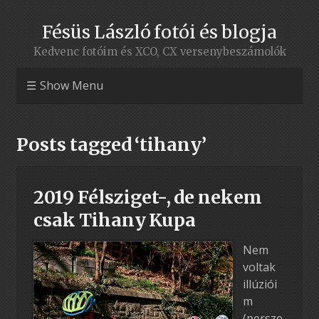
Fésüs László fotói és blogja
Kedvenc fotóim és XCO, CX versenybeszámolók
Show Menu
Posts tagged ‘tihany’
2019 Félsziget-, de nekem
csak Tihany Kupa
Nem
voltak
illúziói
m
(persze