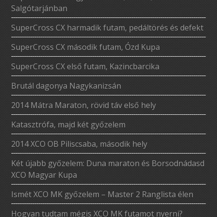
Salgótarjánban
SuperCross CX harmadik futam, pedáltörés és defekt
SuperCross CX második futam, Ózd Kupa
SuperCross CX első futam, Kazincbarcika
Brutál dagonya Nagykanizsán
2014 Mátra Maraton, rövid táv első hely
Katasztrófa, majd két győzelem
2014 XCO OB Piliscsaba, második hely
Két újabb győzelem: Duna maraton és Borsodnádasd
XCO Magyar Kupa
Ismét XCO MK győzelem – Master 2 Ranglista élen
Hogyan tudtam mégis XCO MK futamot nyerni?