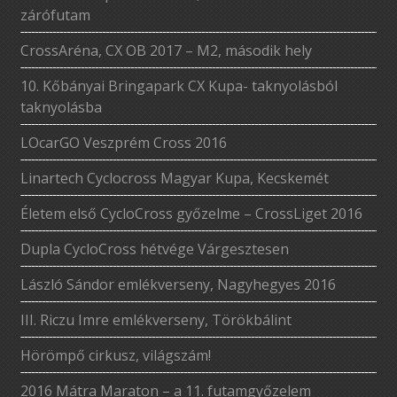
zárófutam
CrossAréna, CX OB 2017 – M2, második hely
10. Kőbányai Bringapark CX Kupa- taknyolásból
taknyolásba
LOcarGO Veszprém Cross 2016
Linartech Cyclocross Magyar Kupa, Kecskemét
Életem első CycloCross győzelme – CrossLiget 2016
Dupla CycloCross hétvége Várgesztesen
László Sándor emlékverseny, Nagyhegyes 2016
III. Riczu Imre emlékverseny, Törökbálint
Hörömpő cirkusz, világszám!
2016 Mátra Maraton – a 11. futamgyőzelem