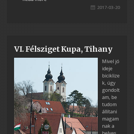
2017-03-20
VI. Félsziget Kupa, Tihany
Mivel jó
ideje
biciklize
k, úgy
gondolt
am, be
tudom
állítani
magam
nak a
helyes