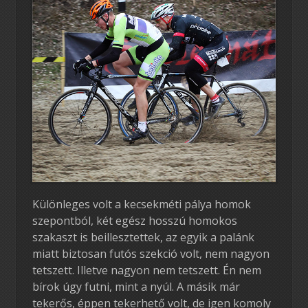
Különleges volt a kecsekméti pálya homok
szepontból, két egész hosszú homokos
szakaszt is beillesztettek, az egyik a palánk
miatt biztosan futós szekció volt, nem nagyon
tetszett. Illetve nagyon nem tetszett. Én nem
bírok úgy futni, mint a nyúl. A másik már
tekerős, éppen tekerhető volt, de igen komoly