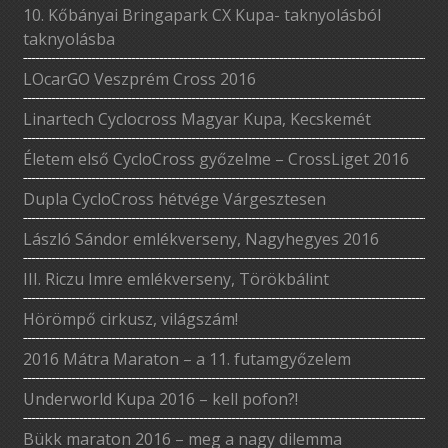
10. Kőbányai Bringapark CX Kupa- taknyolásból
taknyolásba
LOcarGO Veszprém Cross 2016
Linartech Cyclocross Magyar Kupa, Kecskemét
Életem első CycloCross győzelme – CrossLiget 2016
Dupla CycloCross hétvége Várgesztesen
László Sándor emlékverseny, Nagyhegyes 2016
III. Riczu Imre emlékverseny, Törökbálint
Hörömpő cirkusz, világszám!
2016 Mátra Maraton – a 11. futamgyőzelem
Underworld Kupa 2016 – kell pofon?!
Bükk maraton 2016 – meg a nagy dilemma