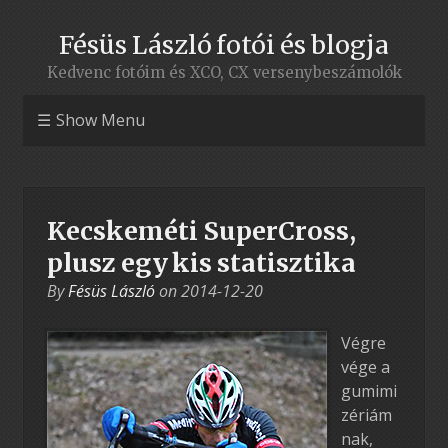
Fésüs László fotói és blogja
Kedvenc fotóim és XCO, CX versenybeszámolók
Show Menu
Kecskeméti SuperCross,
plusz egy kis statisztika
By
Fésüs László
on
2014-12-20
Végre
vége a
gumimi
zériám
nak,