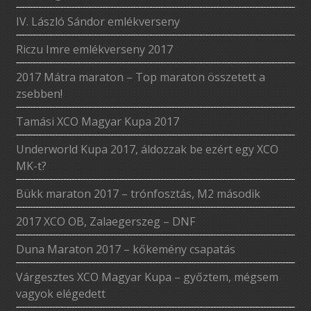
IV. László Sándor emlékverseny
Riczu Imre emlékverseny 2017
2017 Mátra maraton – Top maraton összetett a
zsebben!
Tamási XCO Magyar Kupa 2017
Underworld Kupa 2017, áldozzak be ezért egy XCO
MK-t?
Bükk maraton 2017 – trónfosztás, M2 második
2017 XCO OB, Zalaegerszeg – DNF
Duna Maraton 2017 – kőkemény csapatás
Várgesztes XCO Magyar Kupa – győztem, mégsem
vagyok elégedett