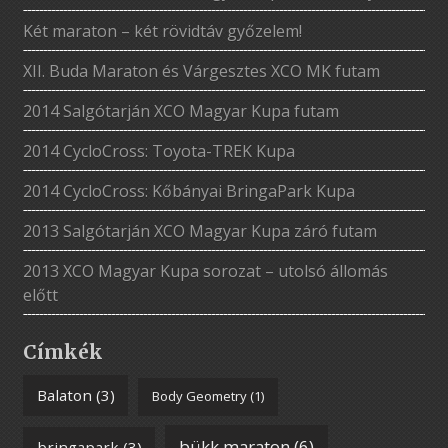
Két maraton – két rövidtáv győzelem!
XII. Buda Maraton és Várgesztes XCO MK futam
2014 Salgótarján XCO Magyar Kupa futam
2014 CycloCross: Toyota-TREK Kupa
2014 CycloCross: Kőbányai BringaPark Kupa
2013 Salgótarján XCO Magyar Kupa záró futam
2013 XCO Magyar Kupa sorozat – utolsó állomás
előtt
Címkék
Balaton
(3)
Body Geometry
(1)
bükk maraton
(6)
bringapark
(3)