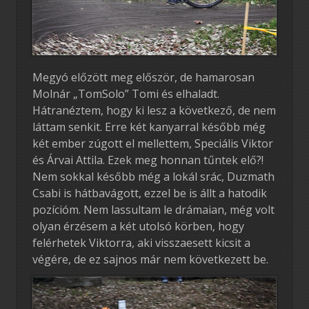
Megyó előzött meg először, de hamarosan
Molnár „TomSolo” Tomi és elhaladt.
Hátranéztem, hogy ki lesz a következő, de nem
láttam senkit. Erre két kanyarral később még
két ember zúgott el mellettem, Speciális Viktor
és Árvai Attila. Ezek meg honnan tűntek elő?!
Nem sokkal később még a lokál srác, Duzmath
Csabi is hátbavágott, ezzel be is állt a hatodik
pozícióm. Nem lassultam le drámaian, még volt
olyan érzésem a két utolsó körben, hogy
felérhetek Viktorra, aki visszaesett kicsit a
végére, de ez sajnos már nem következett be.