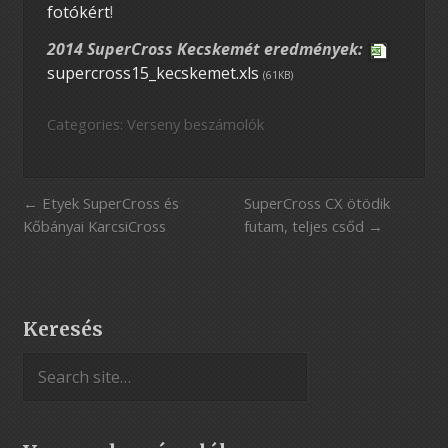
fotókért
!
2014 SuperCross Kecskemét eredmények:
supercross15_kecskemet.xls
(61KB)
Categories:
Verseny beszámolók
Etyek SuperCross és
SuperCross CX ötödik
Kőbányai KarcsiCross
futam, teljes csőd
Keresés