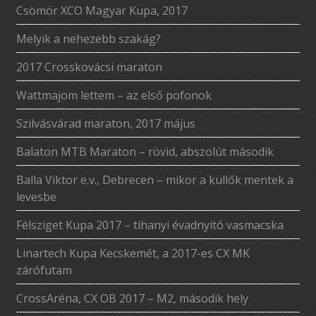
Csömör XCO Magyar Kupa, 2017
Melyik a nehezebb szakág?
2017 Crosskovácsi maraton
Wattmajom lettem – az első pofonok
Szilvásvárad maraton, 2017 május
Balaton MTB Maraton – rövid, abszolút második
Balla Viktor e.v., Debrecen – mikor a küllők mentek a
levesbe
Félsziget Kupa 2017 – tihanyi évadnyitó vasmacska
Linartech Kupa Kecskemét, a 2017-es CX MK
zárófutam
CrossAréna, CX OB 2017 – M2, második hely