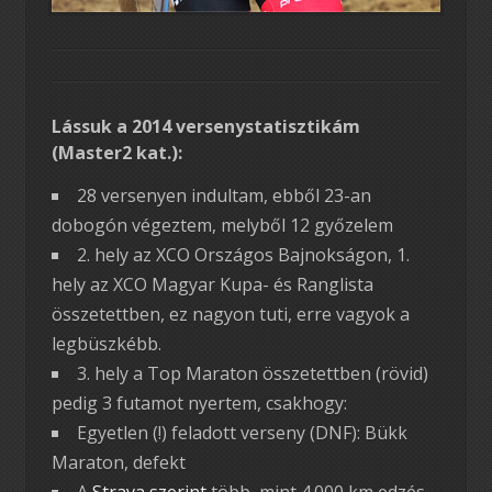
Lássuk a 2014 versenystatisztikám
(Master2 kat.):
28 versenyen indultam, ebből 23-an
dobogón végeztem, melyből 12 győzelem
2. hely az XCO Országos Bajnokságon, 1.
hely az XCO Magyar Kupa- és Ranglista
összetettben, ez nagyon tuti, erre vagyok a
legbüszkébb.
3. hely a Top Maraton összetettben (rövid)
pedig 3 futamot nyertem, csakhogy:
Egyetlen (!) feladott verseny (DNF): Bükk
Maraton, defekt
A
Strava szerint
több, mint 4.000 km edzés