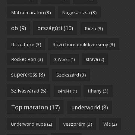
Mátra maraton
(3)
Nagykanizsa
(3)
ob
(9)
országúti
(10)
Riczu
(3)
Riczu Imre
(3)
Riczu Imre emlékverseny
(3)
Rocket Ron
(3)
strava
(2)
S-Works
(1)
supercross
(8)
Szekszárd
(3)
Szilvásvárad
(5)
tihany
(3)
sérülés
(1)
Top maraton
(17)
underworld
(8)
veszprém
(3)
Underworld Kupa
(2)
Vác
(2)