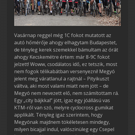
Vasárnap reggel még 1C fokot mutatott az
autó hőmérője ahogy elhagytam Budapestet,
de tényleg kerek szemekkel bámultam az órát
ahogy Kecskemétre értem: már 8-9C fokot
jelzett! Woww, csodálatos idő, ez tetszik, most
nem fogok télikabátban versenyezni! Megyó
jelent meg váratlanul a rajtnál – Pityikuszt
váltva, aki most valami miatt nem jött – de
Megyó nem nevezett elő, nem számítottam rá.
Egy „city bájkkal” jött, igaz egy jóállású vas
KTM-ről van szó, melyre cyclocross gumikat
applikált. Tényleg igaz szerintem, hogy
Megyónak majdnem tökéletesen mindegy,
milyen bicajjal indul, valószinüleg egy Csepel