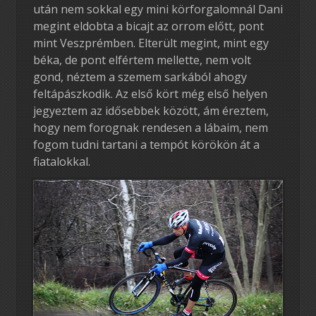
után nem sokkal egy mini körforgalomnál Dani
megint eldobta a bicajt az orrom előtt, pont
mint Veszprémben. Elterült megint, mint egy
béka, de pont elfértem mellette, nem volt
gond, néztem a szemem sarkából ahogy
feltápászkodik. Az első kört még első helyen
jegyeztem az idősebbek között, ám éreztem,
hogy nem forognak rendesen a lábaim, nem
fogom tudni tartani a tempót körökön át a
fiatalokkal.