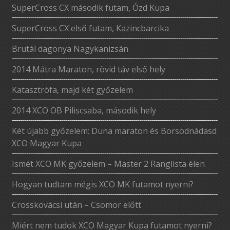
SuperCross CX második futam, Ózd Kupa
SuperCross CX első futam, Kazincbarcika
Brutál dagonya Nagykanizsán
2014 Mátra Maraton, rövid táv első hely
Katasztrófa, majd két győzelem
2014 XCO OB Piliscsaba, második hely
Két újabb győzelem: Duna maraton és Borsodnádasd
XCO Magyar Kupa
Ismét XCO MK győzelem – Master 2 Ranglista élen
Hogyan tudtam mégis XCO MK futamot nyerni?
Crosskovácsi után – Csömör előtt
Miért nem tudok XCO Magyar Kupa futamot nyerni?