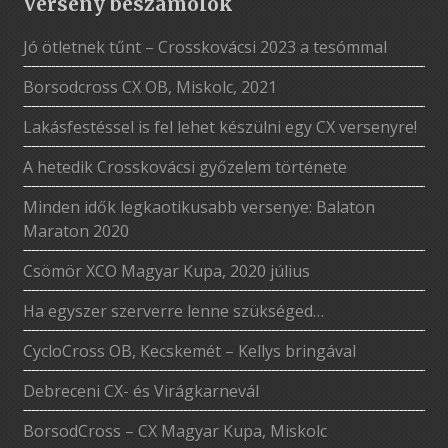
Verseny beszámolók
Jó ötletnek tűnt – Crosskovácsi 2023 a tesómmal
Borsodcross CX OB, Miskolc, 2021
Lakásfestéssel is fel lehet készülni egy CX versenyre!
A hetedik Crosskovácsi győzelem története
Minden idők legkaotikusabb versenye: Balaton
Maraton 2020
Csömör XCO Magyar Kupa, 2020 július
Ha egyszer szerverre lenne szükséged…
CycloCross OB, Kecskemét – Kellys bringával
Debreceni CX- és Virágkarnevál
BorsodCross – CX Magyar Kupa, Miskolc