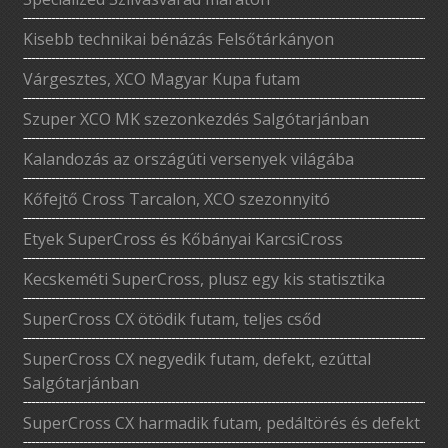
Kisebb technikai bénázás Felsőtárkányon
Várgesztes, XCO Magyar Kupa futam
Szuper XCO MK szezonkezdés Salgótarjánban
Kalandozás az országúti versenyek világába
Kőfejtő Cross Tarcalon, XCO szezonnyitó
Etyek SuperCross és Kőbányai KarcsiCross
Kecskeméti SuperCross, plusz egy kis statisztika
SuperCross CX ötödik futam, teljes csőd
SuperCross CX negyedik futam, defekt, ezúttal
Salgótarjánban
SuperCross CX harmadik futam, pedáltörés és defekt