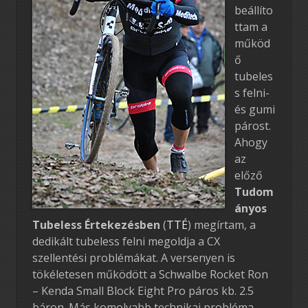
beállíto
ttam a
működ
ő
tubeles
s felni-
és gumi
párost.
Ahogy
az
előző
Tudom
ányos
Tubeless Értekezésben
(
TTÉ
) megírtam, a
dedikált tubeless felni megoldja a CX
szellentési problémákat. A versenyen is
tökéletesen működött a Schwalbe Rocket Ron
– Kenda Small Block Eight Pro páros kb. 2.5
báron. Más komolyabb technikai probléma