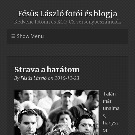
Fésüs László fotói és blogja
Kedvenc fotóim és XCO, CX versenybeszámolók
Show Menu
Strava a barátom
By
Fésüs László
on
2015-12-23
Talán
már
unalma
s,
hánysz
or