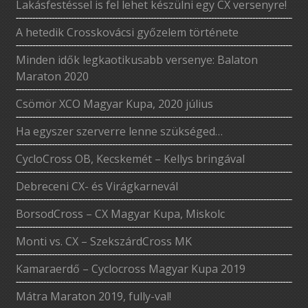
Lakásfestéssel is fel lehet készülni egy CX versenyre!
A hetedik Crosskovácsi győzelem története
Minden idők legkaotikusabb versenye: Balaton
Maraton 2020
Csömör XCO Magyar Kupa, 2020 július
Ha egyszer szerverre lenne szükséged…
CycloCross OB, Kecskemét – Kellys bringával
Debreceni CX- és Virágkarnevál
BorsodCross – CX Magyar Kupa, Miskolc
Monti vs. CX – SzekszárdCross MK
Kamaraerdő – Cyclocross Magyar Kupa 2019
Mátra Maraton 2019, fully-val!