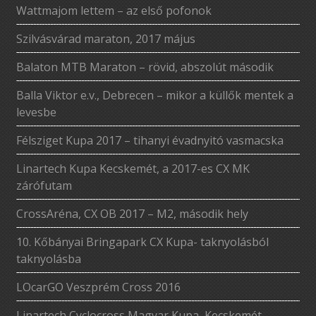
Wattmajom lettem – az első pofonok
Szilvásvárad maraton, 2017 május
Balaton MTB Maraton – rövid, abszolút második
Balla Viktor e.v., Debrecen – mikor a küllők mentek a
levesbe
Félsziget Kupa 2017 – tihanyi évadnyitó vasmacska
Linartech Kupa Kecskemét, a 2017-es CX MK
zárófutam
CrossAréna, CX OB 2017 – M2, második hely
10. Kőbányai Bringapark CX Kupa- taknyolásból
taknyolásba
LOcarGO Veszprém Cross 2016
Linartech Cyclocross Magyar Kupa, Kecskemét