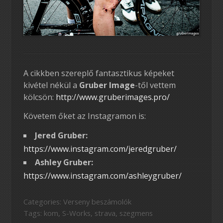
A cikkben szereplő fantasztikus képeket
kivétel nékül a
Gruber Image
-től vettem
kölcsön:
http://www.gruberimages.pro/
Követem őket az Instagramon is:
Jered Gruber:
https://www.instagram.com/jeredgruber/
Ashley Gruber:
https://www.instagram.com/ashleygruber/
Categories:
Verseny beszámolók
Tags:
kom
,
S-Works
,
strava
,
szegmens