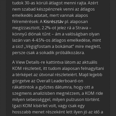
tudok 30-as körüli átlagot menni rajta. Azért
nem szabad készpénznek venni az átlagos
emelkedés adatait, mert vannak alapos
félremérések: A
Kisrésztáv
pl. alaposan
megizzasztott, 2.2%-ot jelez rá a Strava –
könnyű diónak tűnt – ám a valóságban olyan
lazán van 4-4.5%-os átlagos emelkedése, mint
a sicc! „Végigfostam a bokámat” mire meglett,
persze csak a sokadik próbálkozásra.
A View Details-re kattintva látom az aktuális
KOM részleteit, itt tudom alaposan felnagyítani
a térképet az útvonal részleteiért. Majd lejjebb
görgetve az Overall Leaderboard-on
rákattintok a győztes dátumra, hogy ott a
szegmens analizisben megnézzem, a KOM ride
milyen sebességgel, milyen pulzuson történt.
Igazi KOM kísérlet volt, vagy csak egy
hosszabb menet részeként lett ilyen jó az idő a