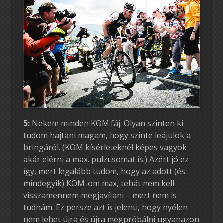
5:
Nekem minden KOM fáj. Olyan szinten ki
tudom hajtani magam, hogy szinte leájulok a
bringáról. (KOM kísérleteknél képes vagyok
akár elérni a max. pulzusomat is.) Azért jó ez
így, mert legalább tudom, hogy az adott (és
mindegyik) KOM-om max, tehát nem kell
visszamennem megjavítani – mert nem is
tudnám. Ez persze azt is jelenti, hogy nyélen
nem lehet újra és újra megpróbálni ugyanazon