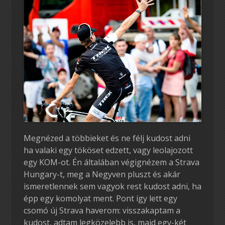
Megnézed a többieket és ne félj kudost adni
ha valaki egy tököset edzett, vagy leolajozott
egy KOM-ot. Én általában végignézem a Strava
Hungary-t, meg a Negyven pluszt és akár
ismeretlennek sem vagyok rest kudost adni, ha
épp egy komolyat ment. Pont így lett egy
csomó új Strava haverom: visszakaptam a
kudost, adtam legközelebb is, majd egy-két