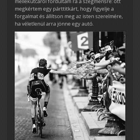
mellékutcáról fordultam rá a szegmensre: ott
megkértem egy párttitkárt, hogy figyelje a
forgalmat és állítson meg az isten szerelmére,
ha véletlenül arra jönne egy autó.