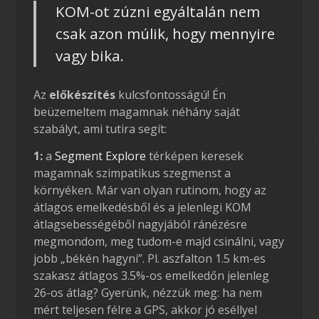
KOM-ot zúzni egyáltalán nem
csak azon múlik, hogy mennyire
vagy bika.
Az
előkészítés
kulcsfontosságú! Én
beüzemeltem magamnak néhány saját
szabályt, ami tutira segít:
1:
a
Segment Explore
térképen keresek
magamnak szimpatikus szegmenst a
környéken. Már van olyan rutinom, hogy az
átlagos emelkedésből és a jelenlegi KOM
átlagsebességéből nagyjából ránézésre
megmondom, meg tudom-e majd csinálni, vagy
jobb „békén hagyni”. Pl. aszfalton 1.5 km-es
szakasz átlagos 3.5%-os emelkedőn jelenleg
26-os átlag? Gyerünk, nézzük meg: ha nem
mért teljesen félre a GPS, akkor jó eséllyel