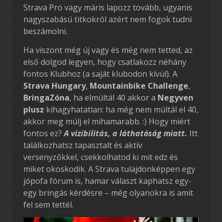
Strava Pro vagy máris lapozz tovább, ugyanis
nagyszabású titkokról azért nem fogok tudni
beszámolni.
Ha viszont még új vagy és még nem tetted, az
első dolgod legyen, hogy csatlakozz néhány
fontos Klubhoz (a saját klubodon kívül). A
Strava Hungary
,
Mountainbike Challenge
,
BringaZóna
, ha elmúltál 40 akkor a
Negyven
plusz
kihagyhatatlan: ha még nem múltál el 40,
akkor meg múlj el mihamarabb. :) Hogy miért
fontos ez?
A vizibilitás, a láthatóság miatt.
Itt
találkozhatsz tapasztalt és aktív
versenyzőkkel, csekkolhatod ki mit edz és
miket okoskodik. A Strava tulajdonképpen egy
jópofa fórum is, hamar választ kaphatsz egy-
egy bringás kérdésre – még olyanokra is amit
fel sem tettél.