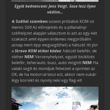
Egyik kedvencem: Jens Voigt. Sose lesz ilyen
vádlim…
4: Széllel szemben
sosem próbálok KOM-ot
menni. Sőt! Az előrejelzés és a pillanatnyi
szélhelyzet alapján választom ki azt az egy-két
szakaszt amit éppen érdemes megpróbálni
aznap mert épp megsegít(het) a hátszél. Itt jön
a
Strava KOM etikai kódex
: hátszél belefér, de
stéher
NEM
! Versenyhelyzet, együtt biciklizés
belefér, teherautó, busz, autó mögött
NEM
! Ha
valaki segít és mondjuk felvezeti a sprintet az
OK, de ha motorral teszi ezt, akkor nem sukár:
légy korrekt és nyomj neki egy flag-et!