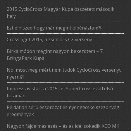
2015 CycloCross Magyar Kupa összetett második
hely
Ezt elhiszed hogy már megint elbénáztam?!
CrossLiget 2015, a zseniális CX verseny
Birka módon megint nagyon bekezdtem – 7.
BringaPark Kupa
No, most meg miért nem tudok CycloCross versenyt
nyerni?!
Impresszív start a 2015-ös SuperCross évad első
futamán
Példátlan sérüléssorozat és gyengécske szezonvégi
eredmények
Nagyon fájdalmas esés – és az idei sokadik XCO MK