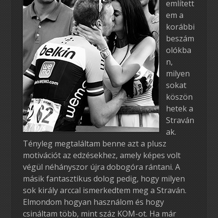
említett
em a
korábbi
beszám
olókba
n,
milyen
sokat
köszön
hetek a
Straván
ak.
Tényleg megtaláltam benne azt a plusz
motivációt az edzésekhez, amely képes volt
végül néhányszor újra dobogóra rántani. A
másik fantasztikus dolog pedig, hogy milyen
sok király arccal ismerkedtem meg a Straván.
Elmondom hogyan használom és hogy
csináltam több, mint száz KOM-ot. Ha már