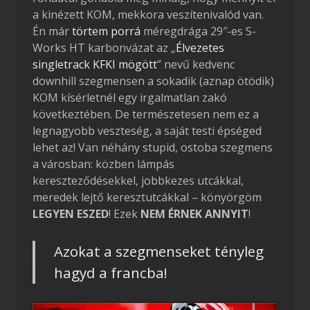
a kinézett KOM, mekkora veszítenivalód van.
Én már
törtem porrá
méregdrága 29″-es S-
Works HT karbonvázat az „
Élvezetes
singletrack KFKI mögött
” nevű kedvenc
downhill szegmensen a sokadik (aznap ötödik)
KOM kísérletnél egy irgalmatlan zakó
következtében. De természetesen nem ez a
legnagyobb veszteség, a saját testi épséged
lehet az! Van néhány stupid, ostoba szegmens
a városban: közben lámpás
kereszteződésekkel, jobbkezes utcákkal,
meredek lejtő keresztutcákkal – könyörgöm
LEGYEN ESZED
! Ezek
NEM ÉRNEK ANNYIT
!
Azokat a szegmenseket tényleg
hagyd a francba!