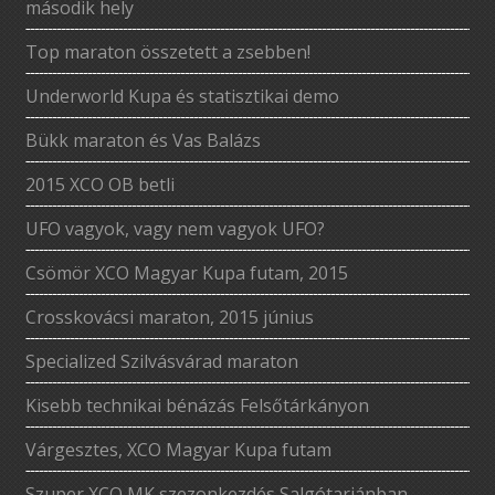
második hely
Top maraton összetett a zsebben!
Underworld Kupa és statisztikai demo
Bükk maraton és Vas Balázs
2015 XCO OB betli
UFO vagyok, vagy nem vagyok UFO?
Csömör XCO Magyar Kupa futam, 2015
Crosskovácsi maraton, 2015 június
Specialized Szilvásvárad maraton
Kisebb technikai bénázás Felsőtárkányon
Várgesztes, XCO Magyar Kupa futam
Szuper XCO MK szezonkezdés Salgótarjánban