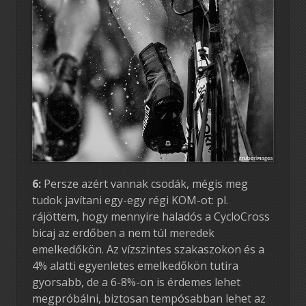
6:
Persze azért vannak csodák, mégis meg
tudok javítani egy-egy régi KOM-ot: pl.
rájöttem, hogy mennyire haladós a CycloCross
bicaj az erdőben a nem túl meredek
emelkedőkön. Az vízszintes szakaszokon és a
4% alatti egyenletes emelkedőkön tutira
gyorsabb, de a 6-8%-on is érdemes lehet
megpróbálni, biztosan tempósabban lehet az