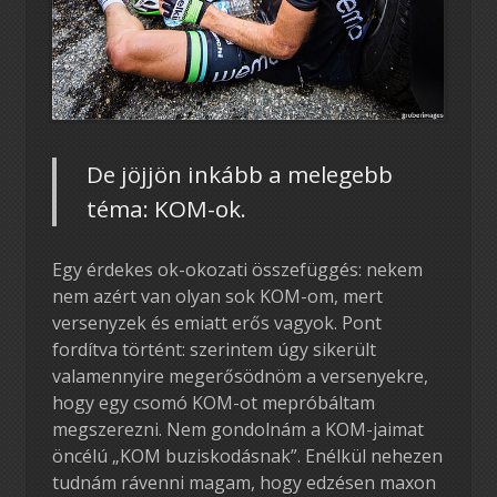
De jöjjön inkább a melegebb
téma: KOM-ok.
Egy érdekes ok-okozati összefüggés: nekem
nem azért van olyan sok KOM-om, mert
versenyzek és emiatt erős vagyok. Pont
fordítva történt: szerintem úgy sikerült
valamennyire megerősödnöm a versenyekre,
hogy egy csomó KOM-ot mepróbáltam
megszerezni. Nem gondolnám a KOM-jaimat
öncélú „KOM buziskodásnak”. Enélkül nehezen
tudnám rávenni magam, hogy edzésen maxon