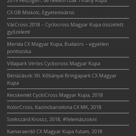
2019 Félsziget-, de nekem csak Tihany Kupa
CX OB Miskolc, Egyetemváros
VácCross 2018 – Cyclocross Magyar Kupa összetett
győzelem!
Merida CX Magyar Kupa, Budaörs – egyetlen
pontocska
Villapark Vértes Cyclocross Magyar Kupa
Bénázások: XII. Kőbányai Bringapark CX Magyar
Kupa
Kecskemét CycloCross Magyar Kupa, 2018
KolorCross, Kazincbarcelona CX MK, 2018
Szekszárd Krossz, 2018, #felemászokni
Kamaraerdő CX Magyar Kupa futam, 2018