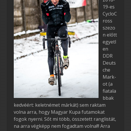
19-es
CycloC
ross
szezo
n előtt
egyetl
en
DDR
Deuts
che
Mark-
ot (a
fiatala
bbak
kedvéért: keletnémet márkát) sem raktam
volna arra, hogy Magyar Kupa futamokat
fogok nyerni. Sőt mi több, összetett ranglistát,
na arra végképp nem fogadtam volna!!! Arra