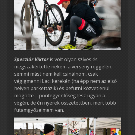
Specziár Viktor
is volt olyan szíves és
megszakértette nekem a verseny reggelén:
semmi mást nem kell csinálnom, csak
végigmenni Laci kerekén (ha épp nem az első
helyen parkettázik) és befutni közvetlenül
mögötte – pontegyenlőség lesz ugyan a
végén, de én nyerek összetettben, mert több
futamgyőzelmem van.