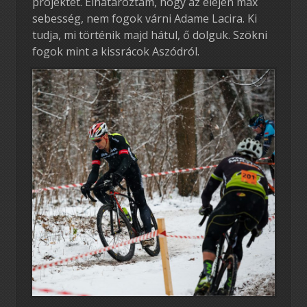
projektet. Elhatároztam, hogy az elején max
sebesség, nem fogok várni Adame Lacira. Ki
tudja, mi történik majd hátul, ő dolguk. Szökni
fogok mint a kissrácok Aszódról.