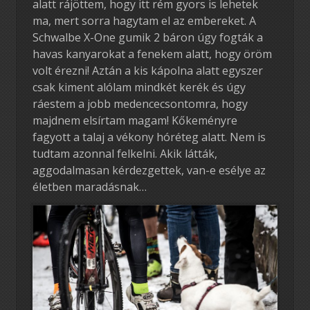
alatt rájöttem, hogy itt rém gyors is lehetek
ma, mert sorra hagytam el az embereket. A
Schwalbe X-One gumik 2 báron úgy fogták a
havas kanyarokat a fenekem alatt, hogy öröm
volt érezni! Aztán a kis kápolna alatt egyszer
csak kiment alólam mindkét kerék és úgy
ráestem a jobb medencecsontomra, hogy
majdnem elsírtam magam! Kőkeményre
fagyott a talaj a vékony hóréteg alatt. Nem is
tudtam azonnal felkelni. Akik látták,
aggodalmasan kérdezgettek, van-e esélye az
életben maradásnak…