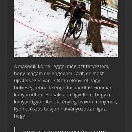
A második körre reggel még azt terveztem,
hogy magam elé engedem Lacit, de most
újratervezés van: 7-8 mp előnynél nagy
hülyeség lenne felengedni bárkit is! Finoman
kanyarodtam és csak arra figyeltem, hogy a
kanyarkigyorsítások tényleg maxon menjenek,
ilyen csúszós talajon hatványozottan igaz,
hogy
nem a kanyarsebesség számít,