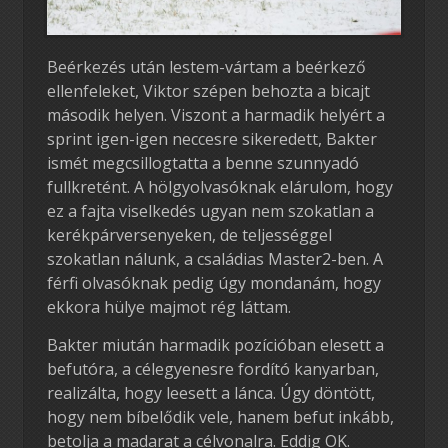
Beérkezés után lestem-vártam a beérkező
ellenfeleket, Viktor szépen behozta a bicajt
második helyen. Viszont a harmadik helyért a
sprint igen-igen neccesre sikeredett, Bakter
ismét megcsillogtatta a benne szunnyadó
fullkretént. A hölgyolvasóknak elárulom, hogy
ez a fajta viselkedés ugyan nem szokatlan a
kerékpárversenyeken, de teljességgel
szokatlan nálunk, a családias Master2-ben. A
férfi olvasóknak pedig úgy mondanám, hogy
ekkora hülye majmot rég láttam.
Bakter miután harmadik pozícióban elesett a
befutóra, a célegyenesre fordító kanyarban,
realizálta, hogy leesett a lánca. Úgy döntött,
hogy nem bíbelődik vele, hanem befut inkább,
betolja a madarat a célvonalra. Eddig OK.