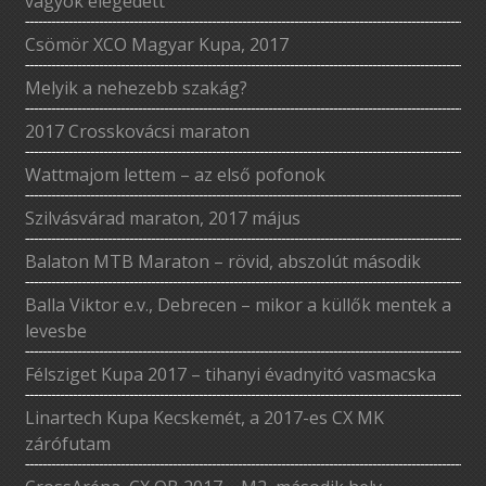
vagyok elégedett
Csömör XCO Magyar Kupa, 2017
Melyik a nehezebb szakág?
2017 Crosskovácsi maraton
Wattmajom lettem – az első pofonok
Szilvásvárad maraton, 2017 május
Balaton MTB Maraton – rövid, abszolút második
Balla Viktor e.v., Debrecen – mikor a küllők mentek a
levesbe
Félsziget Kupa 2017 – tihanyi évadnyitó vasmacska
Linartech Kupa Kecskemét, a 2017-es CX MK
zárófutam