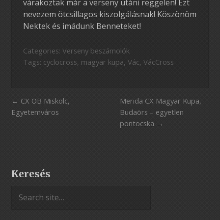
várakoztak már a verseny utáni reggelen! Ezt
nevezem ötcsillagos kiszolgálásnak! Köszönöm
Nektek és imádunk Benneteket!
Categories:
Verseny beszámolók
Tags:
cyclocross
,
magyar kupa
,
Vác
,
VácCross
CX OB Miskolc,
Merida CX Magyar Kupa,
Egyetemváros
Budaörs – egyetlen
pontocska
Keresés