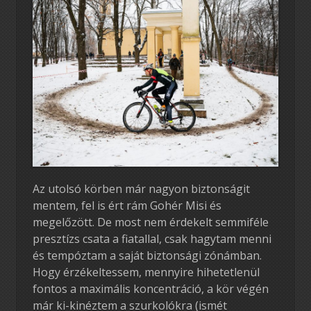
Az utolsó körben már nagyon biztonságit
mentem, fel is ért rám Gohér Misi és
megelőzött. De most nem érdekelt semmiféle
presztízs csata a fiatallal, csak hagytam menni
és tempóztam a saját biztonsági zónámban.
Hogy érzékeltessem, mennyire hihetetlenül
fontos a maximális koncentráció, a kör végén
már ki-kinéztem a szurkolókra (ismét