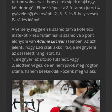
tettem volna csak, hogy el-elcsípek majd egy-
két dobogót. Ehhez képest a 8 futamra jutott 4
győzelem(!) és további 2., 3., 5. és 8. helyezések.
Parádés idény!
A verseny reggelén kiszámoltam a kötelező
matekot: kieső futammal is számolva 5 pont
előnyöm van
Adame Lacival
szemben. Az azt
jelenti, hogy Laci csak akkor tudja megnyerni
az összetett ranglistát, ha
1. megnyeri az utolsó futamot, vagy
2. előttem végez, de én nem jövök meg rögtön
utána, hanem beékelődik közénk még valaki.