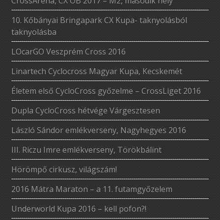
CrossAréna, CX OB 2017 – M2, második hely
10. Kőbányai Bringapark CX Kupa- taknyolásból
taknyolásba
LOcarGO Veszprém Cross 2016
Linartech Cyclocross Magyar Kupa, Kecskemét
Életem első CycloCross győzelme – CrossLiget 2016
Dupla CycloCross hétvége Várgesztesen
László Sándor emlékverseny, Nagyhegyes 2016
III. Riczu Imre emlékverseny, Törökbálint
Hörömpő cirkusz, világszám!
2016 Mátra Maraton – a 11. futamgyőzelem
Underworld Kupa 2016 – kell pofon?!