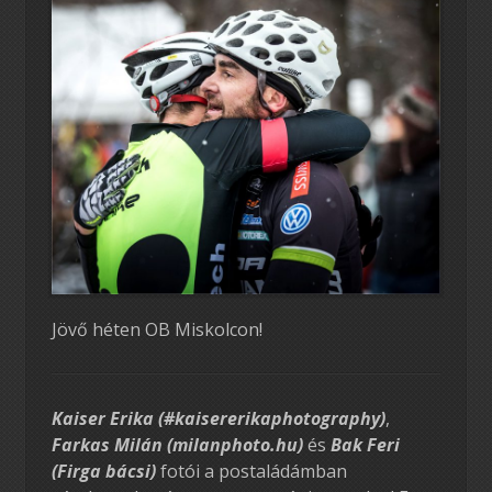
Jövő héten OB Miskolcon!
Kaiser Erika (#kaisererikaphotography)
,
Farkas Milán (milanphoto.hu)
és
Bak Feri
(Firga bácsi)
fotói a postaládámban