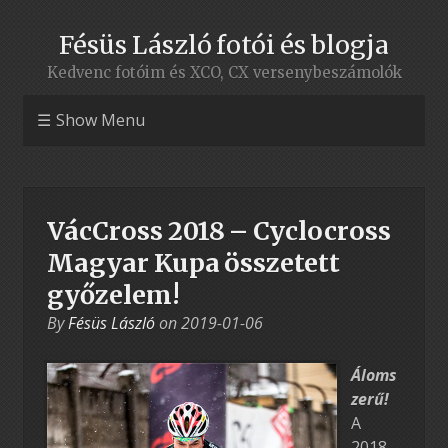
Fésüs László fotói és blogja
Kedvenc fotóim és XCO, CX versenybeszámolók
Show Menu
VácCross 2018 – Cyclocross
Magyar Kupa összetett
győzelem!
By
Fésüs László
on
2019-01-06
Áloms
zerű!
A
2018-