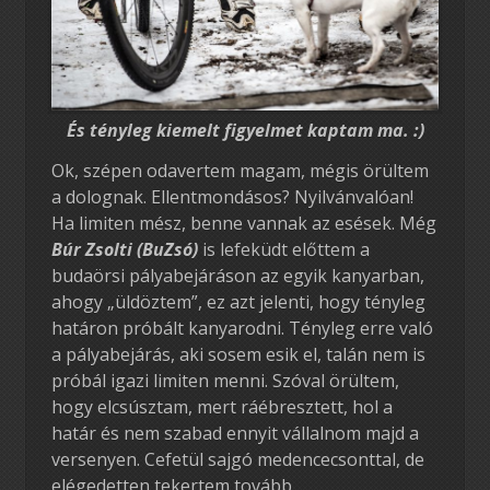
És tényleg kiemelt figyelmet kaptam ma. :)
Ok, szépen odavertem magam, mégis örültem
a dolognak. Ellentmondásos? Nyilvánvalóan!
Ha limiten mész, benne vannak az esések. Még
Búr Zsolti (BuZsó)
is lefeküdt előttem a
budaörsi pályabejáráson az egyik kanyarban,
ahogy „üldöztem”, ez azt jelenti, hogy tényleg
határon próbált kanyarodni. Tényleg erre való
a pályabejárás, aki sosem esik el, talán nem is
próbál igazi limiten menni. Szóval örültem,
hogy elcsúsztam, mert ráébresztett, hol a
határ és nem szabad ennyit vállalnom majd a
versenyen. Cefetül sajgó medencecsonttal, de
elégedetten tekertem tovább.