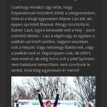
Csakhogy mindezt úgy tette, hogy
folyamatosan húzódott kifelé a célegyenesben,
tolta ki a bicajt egyenesen Adame Laci elé, aki
éppen sprintelt Maxival. Ahogy szorította ki
Bakter Lacit, egyre kevesebb volt a hely – pont
szemből láttam – Laci a végén egy az egyben a
padkán sprintelt üvöltve, nagyon veszélyes
volt a helyzet. Vagy nekimegy Bakternek, vagy
a padkán esik el. Végül éppen csak, de elfért,
nem esett el, de elég forró volt a pite! Sprinten
nem haladunk keresztben, nem szorítunk le
senkit, kizárólag egyenesen ér menni!