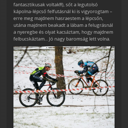
fantasztikusak voltak!!!), sőt a legutolsó
kápolna-lépcső felfutásnál ki is vigyorogtam –
erre meg majdnem hasraestem a lépcsőn,
utána majdnem beakadt a lábam a felugrásnál
a nyeregbe és olyat kacsáztam, hogy majdnem
felbucskáztam… Jó nagy baromság lett volna.