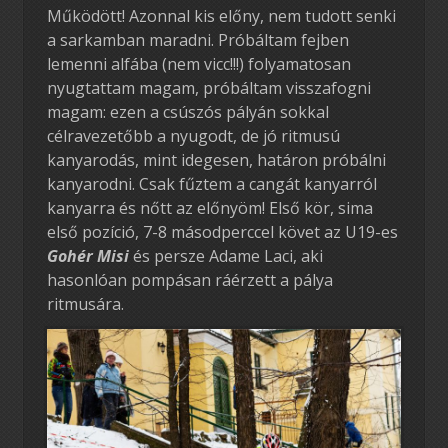
Működött! Azonnal kis előny, nem tudott senki
a sarkamban maradni. Próbáltam fejben
lemenni alfába (nem vicc!!!) folyamatosan
nyugtattam magam, próbáltam visszafogni
magam: ezen a csúszós pályán sokkal
célravezetőbb a nyugodt, de jó ritmusú
kanyarodás, mint idegesen, határon próbálni
kanyarodni. Csak fűztem a cangát kanyarról
kanyarra és nőtt az előnyöm! Első kör, sima
első pozíció, 7-8 másodperccel követ az U19-es
Gohér Misi
és persze Adame Laci, aki
hasonlóan pompásan ráérzett a pálya
ritmusára.