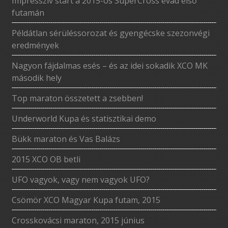
Impresszív start a 2015-ös SuperCross évad első
futamán
Példátlan sérüléssorozat és gyengécske szezonvégi
eredmények
Nagyon fájdalmas esés – és az idei sokadik XCO MK
második hely
Top maraton összetett a zsebben!
Underworld Kupa és statisztikai demo
Bükk maraton és Vas Balázs
2015 XCO OB betli
UFO vagyok, vagy nem vagyok UFO?
Csömör XCO Magyar Kupa futam, 2015
Crosskovácsi maraton, 2015 június