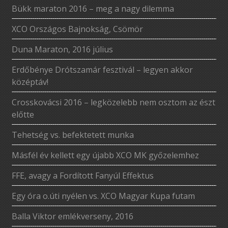
Bükk maraton 2016 – meg a nagy dilemma
XCO Országos Bajnokság, Csömör
Duna Maraton, 2016 július
Erdőbénye Drótszamár fesztivál – legyen akkor
középtáv!
Crosskovácsi 2016 – legközelebb nem osztom az észt
előtte
Tehetség vs. befektetett munka
Másfél év kellett egy újabb XCO MK győzelemhez
FFE, avagy a Fordított Fanyúl Effektus
Egy óra o.úti nyélen vs. XCO Magyar Kupa futam
Balla Viktor emlékverseny, 2016