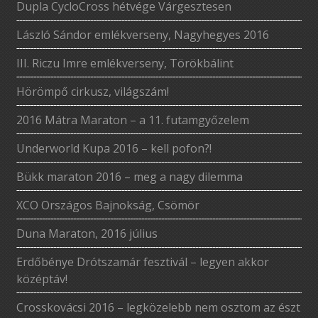
Dupla CycloCross hétvége Várgesztesen
László Sándor emlékverseny, Nagyhegyes 2016
III. Riczu Imre emlékverseny, Törökbálint
Hörömpő cirkusz, világszám!
2016 Mátra Maraton – a 11. futamgyőzelem
Underworld Kupa 2016 – kell pofon?!
Bükk maraton 2016 – meg a nagy dilemma
XCO Országos Bajnokság, Csömör
Duna Maraton, 2016 július
Erdőbénye Drótszamár fesztivál – legyen akkor
középtáv!
Crosskovácsi 2016 – legközelebb nem osztom az észt