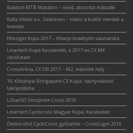
Balaton MTB Maraton – rövid, abszolút második
Balla Viktor e.v., Debrecen – mikor a küllők mentek a
levesbe
Félsziget Kupa 2017 – tihanyi évadnyitó vasmacska
Linartech Kupa Kecskemét, a 2017-es CX MK
zárófutam
CrossAréna, CX OB 2017 – M2, második hely
10. Kőbányai Bringapark CX Kupa- taknyolásból
taknyolásba
LOcarGO Veszprém Cross 2016
Linartech Cyclocross Magyar Kupa, Kecskemét
Életem első CycloCross győzelme – CrossLiget 2016