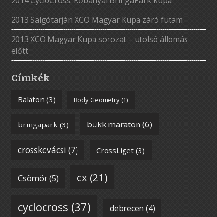
2014 CycloCross: Kőbányai BringaPark Kupa
2013 Salgótarján XCO Magyar Kupa záró futam
2013 XCO Magyar Kupa sorozat – utolsó állomás
előtt
Címkék
Balaton
(3)
Body Geometry
(1)
bükk maraton
(6)
bringapark
(3)
crosskovácsi
(7)
CrossLiget
(3)
cx
(21)
Csömör
(5)
cyclocross
(37)
debrecen
(4)