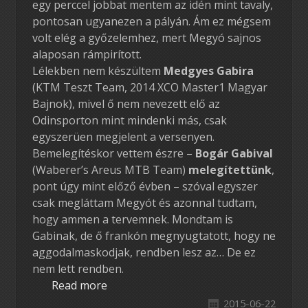
egy perccel jobbat mentem az idén mint tavaly,
pontosan ugyanezen a pályán. Ám ez mégsem
volt elég a győzelemhez, mert Megyó sajnos
alaposan rámpirított.
Lélekben nem készültem
Medgyes Gabira
(KTM Teszt Team, 2014 XCO Master1 Magyar
Bajnok), mivel ő nem nevezett elő az
Odinsporton mint mindenki más, csak
egyszerüen megjelent a versenyen.
Bemelegítéskor vettem észre –
Bogár Gabival
(Waberer’s Areus MTB Team)
melegítettünk
,
pont úgy mint előző évben – szóval egyszer
csak megláttam Megyót és azonnal tudtam,
hogy ammen a tervemnek. Mondtam is
Gabinak, de ő frankón megnyugtatott, hogy ne
aggodalmaskodjak, rendben lesz az… De ez
nem lett rendben.
Read more
2015-06-22