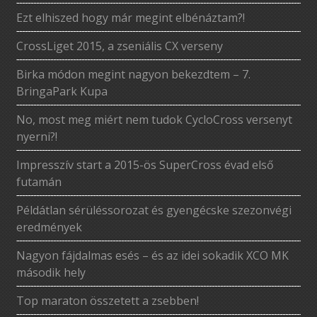
Ezt elhiszed hogy már megint elbénáztam?!
CrossLiget 2015, a zseniális CX verseny
Birka módon megint nagyon bekezdtem – 7.
BringaPark Kupa
No, most meg miért nem tudok CycloCross versenyt
nyerni?!
Impresszív start a 2015-ös SuperCross évad első
futamán
Példátlan sérüléssorozat és gyengécske szezonvégi
eredmények
Nagyon fájdalmas esés – és az idei sokadik XCO MK
második hely
Top maraton összetett a zsebben!