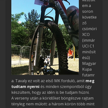
em a
soron
követke
ző
csömöri
XCO
(immár
UCI C1
minősít
ésű)
Magyar
Kupa
futamr
a. Tavaly ez volt az első MK forduló, amit
meg
tudtam nyerni
és minden szempontból úgy
készültem, hogy az idén is be tudjam húzni.
A verseny után a köridőket böngészve rajtam
tényleg nem múlott: a három körön több mint