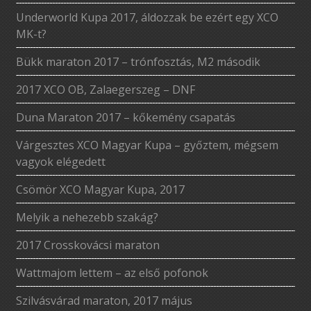
Underworld Kupa 2017, áldozzak be ezért egy XCO
MK-t?
Bükk maraton 2017 – trónfosztás, M2 második
2017 XCO OB, Zalaegerszeg – DNF
Duna Maraton 2017 – kőkemény csapatás
Várgesztes XCO Magyar Kupa – győztem, mégsem
vagyok elégedett
Csömör XCO Magyar Kupa, 2017
Melyik a nehezebb szakág?
2017 Crosskovácsi maraton
Wattmajom lettem – az első pofonok
Szilvásvárad maraton, 2017 május