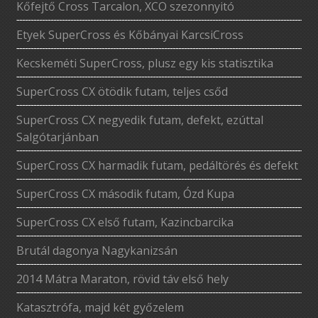
Kőfejtő Cross Tarcalon, XCO szezonnyitó
Etyek SuperCross és Kőbányai KarcsiCross
Kecskeméti SuperCross, plusz egy kis statisztika
SuperCross CX ötödik futam, teljes csőd
SuperCross CX negyedik futam, defekt, ezúttal
Salgótarjánban
SuperCross CX harmadik futam, pedáltörés és defekt
SuperCross CX második futam, Ózd Kupa
SuperCross CX első futam, Kazincbarcika
Brutál dagonya Nagykanizsán
2014 Mátra Maraton, rövid táv első hely
Katasztrófa, majd két győzelem