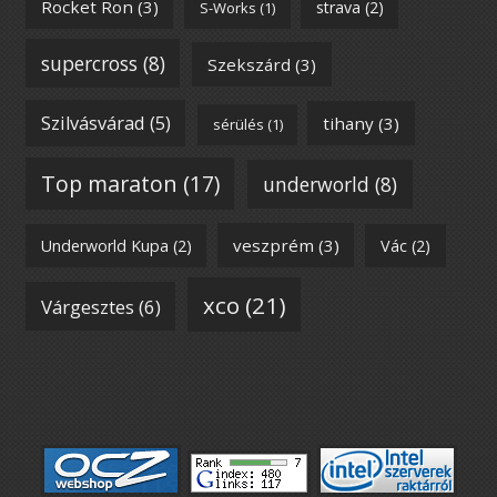
Rocket Ron
(3)
strava
(2)
S-Works
(1)
supercross
(8)
Szekszárd
(3)
Szilvásvárad
(5)
tihany
(3)
sérülés
(1)
Top maraton
(17)
underworld
(8)
veszprém
(3)
Underworld Kupa
(2)
Vác
(2)
xco
(21)
Várgesztes
(6)