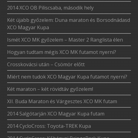
2014 XCO OB Piliscsaba, második hely
Két újabb győzelem: Duna maraton és Borsodnádasd
XCO Magyar Kupa
Ismét XCO MK győzelem – Master 2 Ranglista élen
Hogyan tudtam mégis XCO MK futamot nyerni?
Crosskovácsi után – Csömör előtt
Miért nem tudok XCO Magyar Kupa futamot nyerni?
Két maraton – két rövidtáv győzelem!
XII. Buda Maraton és Várgesztes XCO MK futam
2014 Salgótarján XCO Magyar Kupa futam
2014 CycloCross: Toyota-TREK Kupa