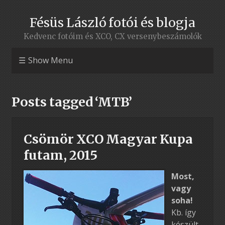
Fésüs László fotói és blogja
Kedvenc fotóim és XCO, CX versenybeszámolók
Show Menu
Posts tagged ‘MTB’
Csömör XCO Magyar Kupa
futam, 2015
Most,
vagy
soha!
Kb. így
készült