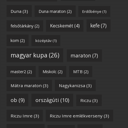
Duna
(3)
Duna maraton
(2)
Erdőbénye
(1)
kefe
(7)
Kecskemét
(4)
felsőtárkány
(2)
kom
(2)
középtáv
(1)
magyar kupa
(26)
maraton
(7)
master2
(2)
Miskolc
(2)
MTB
(2)
Mátra maraton
(3)
Nagykanizsa
(3)
ob
(9)
országúti
(10)
Riczu
(3)
Riczu Imre
(3)
Riczu Imre emlékverseny
(3)