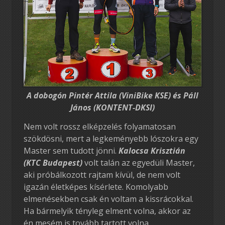
A dobogón Pintér Attila (ViniBike KSE) és Páll
János (KONTENT-DKSI)
Nem volt rossz elképzelés folyamatosan
szökdösni, mert a legkeményebb lószokra egy
Master sem tudott jönni.
Kalocsa Krisztián
(KTC Budapest)
volt talán az egyedüli Master,
aki próbálkozott rajtam kívül, de nem volt
igazán életképes kísérlete. Komolyabb
elmenésekben csak én voltam a kissrácokkal.
Ha bármelyik tényleg elment volna, akkor az
én mesém is tovább tartott volna…