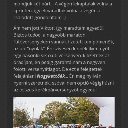
mondjuk két párt… A végén lekaptalak volna a
sprinten, így elmaradtak volna a végén a
csalódott gondolataim. :)
Ám nem jött Viktor, így maradtam egyedül.
Biztos tudod, a nagyobb maratoni
futóversenyeken vannak fizetett tempómenők,
az un. “nyulak”. Én szívesen lennék ilyen nyúl
egy hasonló sík o.úti versenyen: kifizetnék az
óradíjam, én pedig garantálnám a negyven
fölötti versenyátlagot. De ezt elfelejtették
felajánlani
Nagykettőék
… Én meg nyilván
nyerni szeretnék, szóval nem opció végighúzni
az összes kerékpárversenyzőt egyedül.