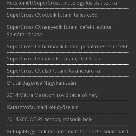
Kecskeméti SuperCross, plusz egy kis statisztika
SuperCross CX ötödik futam, teljes csőd
SuperCross CX negyedik futam, defekt, ezúttal
Salgótarjánban
SuperCross CX harmadik futam, pedáltörés és defekt
SuperCross CX második futam, Ózd Kupa
SuperCross CX első futam, Kazincbarcika
Brutál dagonya Nagykanizsán
2014 Mátra Maraton, rövid táv első hely
Katasztrófa, majd két győzelem
2014 XCO OB Piliscsaba, második hely
Két újabb győzelem: Duna maraton és Borsodnádasd