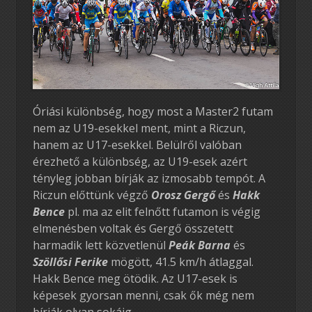
Óriási különbség, hogy most a Master2 futam
nem az U19-esekkel ment, mint a Riczun,
hanem az U17-esekkel. Belülről valóban
érezhető a különbség, az U19-esek azért
tényleg jobban bírják az izmosabb tempót. A
Riczun előttünk végző
Orosz Gergő
és
Hakk
Bence
pl. ma az elit felnőtt futamon is végig
elmenésben voltak és Gergő összetett
harmadik lett közvetlenül
Peák Barna
és
Szöllősi Ferike
mögött, 41.5 km/h átlaggal.
Hakk Bence meg ötödik. Az U17-esek is
képesek gyorsan menni, csak ők még nem
bírják olyan sokáig.