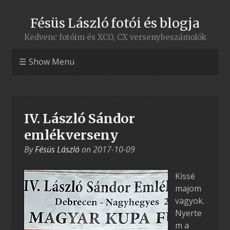
Fésüs László fotói és blogja
Kedvenc fotóim és XCO, CX versenybeszámolók
Show Menu
IV. László Sándor
emlékverseny
By
Fésüs László
on
2017-10-09
Kissé
majom
vagyok.
Nyerte
m a