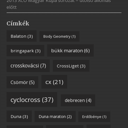
2013 XCO Magyar Kupa sorozat – utolsó állomás
előtt
Címkék
Balaton
(3)
Body Geometry
(1)
bükk maraton
(6)
bringapark
(3)
crosskovácsi
(7)
CrossLiget
(3)
cx
(21)
Csömör
(5)
cyclocross
(37)
debrecen
(4)
Duna
(3)
Duna maraton
(2)
Erdőbénye
(1)