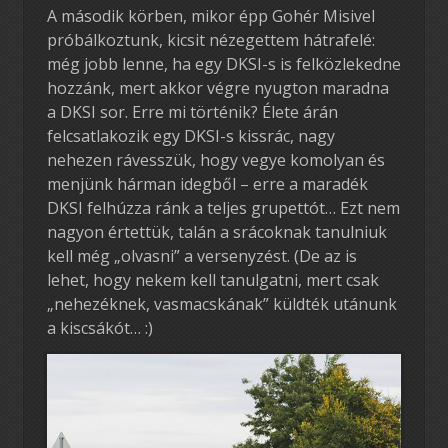
A második körben, mikor épp Gohér Misivel
próbálkoztunk, kicsit nézegettem hátrafelé:
még jobb lenne, ha egy DKSI-s is felközlekedne
hozzánk, mert akkor végre nyugton maradna
a DKSI sor. Erre mi történik? Élete árán
felcsatlakozik egy DKSI-s kissrác, nagy
nehezen rávesszük, hogy vegye komolyan és
menjünk hárman idegből – erre a maradék
DKSI felhúzza ránk a teljes grupettót… Ezt nem
nagyon értettük, talán a srácoknak tanulniuk
kell még „olvasni” a versenyzést. (De az is
lehet, hogy nekem kell tanulgatni, mert csak
„nehezéknek, vasmacskának” küldték utánunk
a kiscsákót… :)