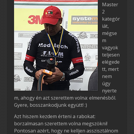
Master
2
kategór
iát,
mégse
m
vagyok
teljesen
elégede
tt, mert
nem
úgy
nyerte
m, ahogy én azt szerettem volna: elmenésből.
Gyere, bosszankodjunk együtt! :)
Azt hiszem kezdem érteni a rabokat:
borzalmasan szerettem volna megszökni!
Pontosan azért, hogy ne kelljen asszisztálnom