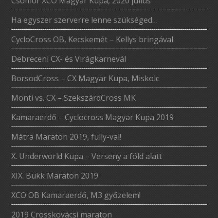
Csömör XCO Magyar Kupa, 2020 július
Ha egyszer szerverre lenne szükséged…
CycloCross OB, Kecskemét – Kellys bringával
Debreceni CX- és Virágkarnevál
BorsodCross – CX Magyar Kupa, Miskolc
Monti vs. CX – SzekszárdCross MK
Kamaraerdő – Cyclocross Magyar Kupa 2019
Mátra Maraton 2019, fully-val!
X. Underworld Kupa – Verseny a föld alatt
XIX. Bükk Maraton 2019
XCO OB Kamaraerdő, M3 győzelem!
2019 Crosskovácsi maraton