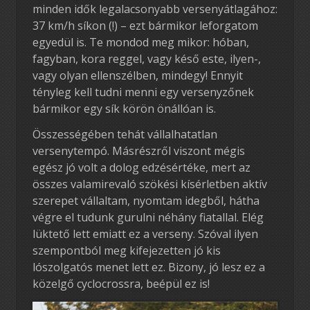
minden idők legalacsonyabb versenyátlagához:
37 km/h síkon (!) – ezt bármikor leforgatom
egyedül is. Te mondod meg mikor: hóban,
fagyban, kora reggel, vagy késő este, ilyen-,
vagy olyan ellenszélben, mindegy! Ennyit
tényleg kell tudni menni egy versenyzőnek
bármikor egy sík körön önállóan is.
Összességében tehát vállalhatatlan
versenytempó. Másrészről viszont mégis
egész jó volt a dolog edzésértéke, mert az
összes valamirevaló szökési kísérletben aktív
szerepet vállaltam, nyomtam idegből, hátha
végre el tudunk gurulni néhány fiatallal. Elég
lüktető lett emiatt ez a verseny. Szóval ilyen
szempontból meg kifejezetten jó kis
lószolgatós menet lett ez. Bizony, jó lesz ez a
közelgő cyclocrossra, beépül ez is!