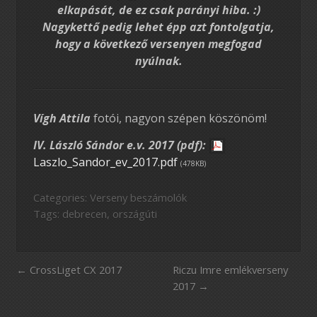
elkapását, de ez csak parányi hiba. :)
Nagykettő pedig lehet épp azt fontolgatja,
hogy a következő versenyen megfogad
nyúlnak.
Vígh Attila
fotói, nagyon szépen köszönöm!
IV. László Sándor e.v. 2017 (pdf):
Laszlo_Sandor_ev_2017.pdf
(478KB)
Categories:
Verseny beszámolók
Tags:
debrecen
,
országúti
CrossLiget CX 2017
Riczu Imre emlékverseny
2017