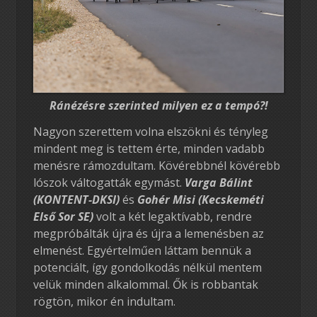
Ránézésre szerinted milyen ez a tempó?!
Nagyon szerettem volna elszökni és tényleg
mindent meg is tettem érte, minden vadabb
menésre rámozdultam. Kövérebbnél kövérebb
lószok váltogatták egymást.
Varga Bálint
(KONTENT-DKSI)
és
Gohér Misi (Kecskeméti
Első Sor SE)
volt a két legaktívabb, rendre
megpróbálták újra és újra a lemenésben az
elmenést. Egyértelműen láttam bennük a
potenciált, így gondolkodás nélkül mentem
velük minden alkalommal. Ők is robbantak
rögtön, mikor én indultam.