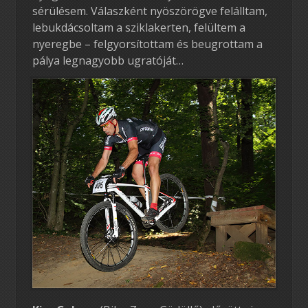
sérülésem. Válaszként nyöszörögve felálltam,
lebukdácsoltam a sziklakerten, felültem a
nyeregbe – felgyorsítottam és beugrottam a
pálya legnagyobb ugratóját…