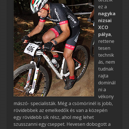
ez a
nagyka
nizsai
XCO
pálya
,
rettene
tesen
technik
ás, nem
tudnak
rajta
dominál
ni a
vékony
mászó- specialisták. Még a csömörinél is jobb,
rövidebbek az emelkedők és van a közepén
egy rövidebb sík rész, ahol meg lehet
szusszanni egy cseppet. Hevesen dobogott a