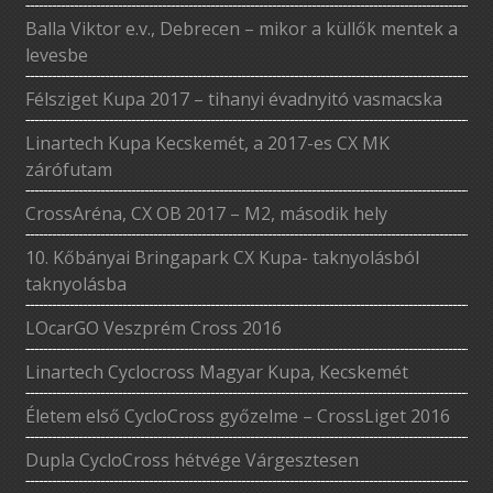
Balla Viktor e.v., Debrecen – mikor a küllők mentek a
levesbe
Félsziget Kupa 2017 – tihanyi évadnyitó vasmacska
Linartech Kupa Kecskemét, a 2017-es CX MK
zárófutam
CrossAréna, CX OB 2017 – M2, második hely
10. Kőbányai Bringapark CX Kupa- taknyolásból
taknyolásba
LOcarGO Veszprém Cross 2016
Linartech Cyclocross Magyar Kupa, Kecskemét
Életem első CycloCross győzelme – CrossLiget 2016
Dupla CycloCross hétvége Várgesztesen