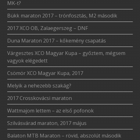
MK-t?
Bükk maraton 2017 – trónfosztás, M2 második
2017 XCO OB, Zalaegerszeg – DNF
Duna Maraton 2017 – kőkemény csapatás
Várgesztes XCO Magyar Kupa – győztem, mégsem
vagyok elégedett
Csömör XCO Magyar Kupa, 2017
Melyik a nehezebb szakág?
2017 Crosskovácsi maraton
Wattmajom lettem – az első pofonok
Szilvásvárad maraton, 2017 május
Balaton MTB Maraton – rövid, abszolút második