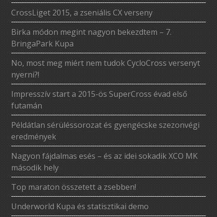
CrossLiget 2015, a zseniális CX verseny
Birka módon megint nagyon bekezdtem – 7.
BringaPark Kupa
No, most meg miért nem tudok CycloCross versenyt
nyerni?!
Impresszív start a 2015-ös SuperCross évad első
futamán
Példátlan sérüléssorozat és gyengécske szezonvégi
eredmények
Nagyon fájdalmas esés – és az idei sokadik XCO MK
második hely
Top maraton összetett a zsebben!
Underworld Kupa és statisztikai demo