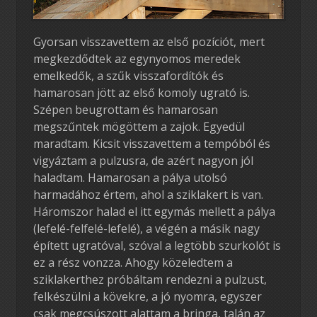
Gyorsan visszavettem az első pozíciót, mert
megkezdődtek az egynyomos meredek
emelkedők, a szűk visszafordítók és
hamarosan jött az első komoly ugrató is.
Szépen beugrottam és hamarosan
megszűntek mögöttem a zajok. Egyedül
maradtam. Kicsit visszavettem a tempóból és
vigyáztam a pulzusra, de azért nagyon jól
haladtam. Hamarosan a pálya utolsó
harmadához értem, ahol a sziklakert is van.
Háromszor halad el itt egymás mellett a pálya
(lefelé-felfelé-lefelé), a végén a másik nagy
épített ugratóval, szóval a legtöbb szurkolót is
ez a rész vonzza. Ahogy közeledtem a
sziklakerthez próbáltam rendezni a pulzust,
felkészülni a kövekre, a jó nyomra, egyszer
csak megcsúszott alattam a bringa, talán az