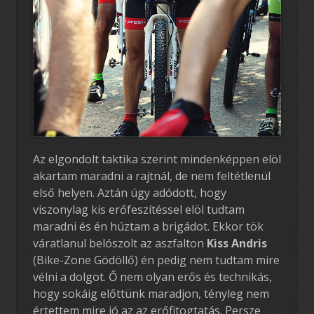
Az elgondolt taktika szerint mindenképpen elöl
akartam maradni a rajtnál, de nem feltétlenül
első helyen. Aztán úgy adódott, hogy
viszonylag kis erőfeszítéssel elöl tudtam
maradni és én húztam a brigádot. Ekkor tök
váratlanul belószolt az aszfalton
Kiss Andris
(Bike-Zone Gödöllő) én pedig nem tudtam mire
vélni a dolgot. Ő nem olyan erős és technikás,
hogy sokáig előttünk maradjon, tényleg nem
értettem mire jó az az erőfitogtatás. Persze