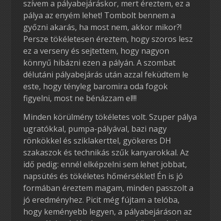
szívem a pályabejáráskor, mert éreztem, ez a
pálya az enyém lehet! Tombolt bennem a
győzni akarás, ha most nem, akkor mikor?!
Persze tökéletesen éreztem, hogy szoros lesz
ez a verseny és sejtettem, hogy nagyon
könnyű hibázni ezen a pályán. A szombat
délutáni pályabejárás után azzal feküdtem le
este, hogy tényleg baromira oda fogok
figyelni, most ne bénázzam el!!!
Minden körülmény tökéletes volt. Szuper pálya
ugratókkal, pumpa-pályával, bazi nagy
rönkökkel és sziklakerttel, gyökeres DH
szakaszok és technikás szűk kanyarokkal. Az
idő pedig: ennél elképzelni sem lehet jobbat,
napsütés és tökéletes hőmérséklet! Én is jó
formában éreztem magam, minden passzolt a
jó eredményhez. Picit még fújtam a telóba,
hogy keményebb legyen, a pályabejáráson az