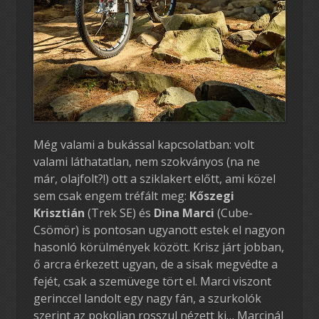
Még valami a bukással kapcsolatban: volt
valami láthatatlan, nem szokványos (na ne
már, olajfolt?!) ott a sziklakert előtt, ami közel
sem csak engem tréfált meg:
Kőszegi
Krisztián
(Trek SE) és
Dina Marci
(Cube-
Csömör) is pontosan ugyanott estek el nagyon
hasonló körülmények között. Krisz járt jobban,
ő arcra érkezett ugyan, de a sisak megvédte a
fejét, csak a szemüvege tört el. Marci viszont
gerinccel landolt egy nagy fán, a szurkolók
szerint az pokolian rosszul nézett ki… Marcinál