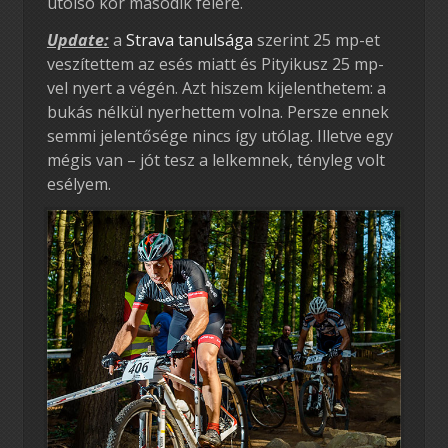
utolsó kör második felére.
Update:
a
Strava tanulsága
szerint 25 mp-et
veszítettem az esés miatt és Pityikusz 25 mp-
vel nyert a végén. Azt hiszem kijelenthetem: a
bukás nélkül nyerhettem volna. Persze ennek
semmi jelentősége nincs így utólag. Illetve egy
mégis van – jót tesz a lelkemnek, tényleg volt
esélyem.