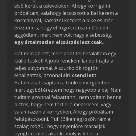
első kerék a tűleveleken. Ahogy korrigálni
próbáltam, valahogy lecsúszott a bal kezem a
kormányról, kacsázni kezdett a bike és már
éreztem is, hogy el fogok csúszni. De nem
aggódtam, mert nem volt nagy a sebesség,
egy ártalmatlan elcsúszás lesz csak
…
Hát nem az lett, mert pont telibetaláltam egy
kiálló tuskót! A jobb fenekem landolt rajta a
teljes súlyommal. A szurkolók rögtön
elhallgattak, azonnal
síri csend lett
.
Hatalmasat csaptam a tönkre mérgemben,
mert egyből éreztem hogy nagyobb a baj. Nem
tudtam azonnal felpattanni, nem voltam benne
biztos, hogy nem tört el a medencém, vagy
valami azon a környéken. Ahogy próbáltam
feltápászkodni, Tufi (Bikemag) szólt rám a
szalag mögül, hogy egyenlőre maradjak
nyugton, mert akár komoly is lehet a