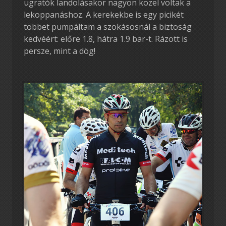
ugratók landolásakor nagyon közel voltak a
lekoppanáshoz. A kerekekbe is egy picikét
többet pumpáltam a szokásosnál a biztoság
kedvéért: előre 1.8, hátra 1.9 bar-t. Rázott is
persze, mint a dög!