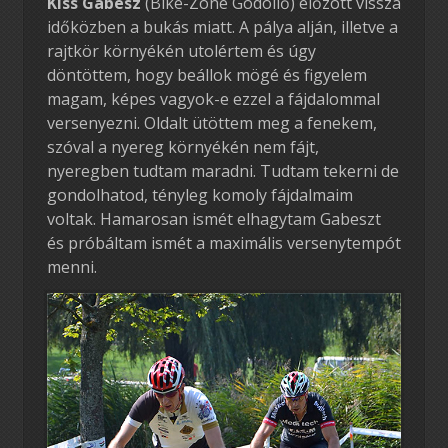
Kiss Gabesz
(Bike-Zone Gödöllő) előzött vissza
időközben a bukás miatt. A pálya alján, illetve a
rajtkör környékén utolértem és úgy
döntöttem, hogy beállok mögé és figyelem
magam, képes vagyok-e ezzel a fájdalommal
versenyezni. Oldalt ütöttem meg a fenekem,
szóval a nyereg környékén nem fájt,
nyeregben tudtam maradni. Tudtam tekerni de
gondolhatod, tényleg komoly fájdalmaim
voltak. Hamarosan ismét elhagytam Gabeszt
és próbáltam ismét a maximális versenytempót
menni.