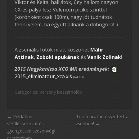
Viktor és Kelta, halljátok, úgy hallom nagyon
CX-es pálya lesz Velencén picike szinttel
(körönként csak 100m), nagy jót tudnátok
tenni velem, ha együtt állnánk a dobogóra! :)
A zseniális fotók miatt köszönet
Máhr
Attinak
,
Zoboki apukának
és
Vanik Zolinak
!
2015 Nagykanizsa XCO MK eredmények:
2015_eliminatour_xco.xls
(64 KB)
Categories:
Verseny beszámolók
Példátlan
Top maraton összetett a
sérüléssorozat és
zsebben!
gyengécske szezonvégi
eredmények