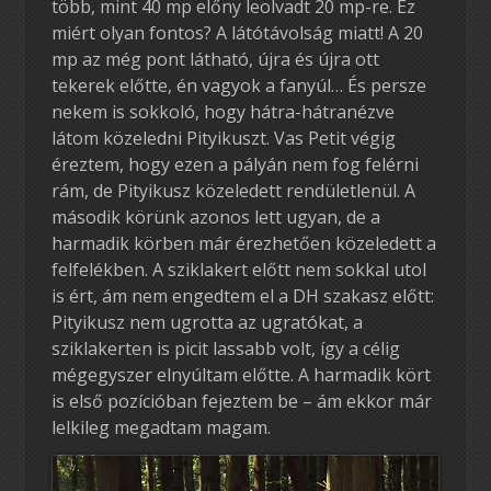
több, mint 40 mp előny leolvadt 20 mp-re. Ez
miért olyan fontos? A látótávolság miatt! A 20
mp az még pont látható, újra és újra ott
tekerek előtte, én vagyok a fanyúl… És persze
nekem is sokkoló, hogy hátra-hátranézve
látom közeledni Pityikuszt. Vas Petit végig
éreztem, hogy ezen a pályán nem fog felérni
rám, de Pityikusz közeledett rendületlenül. A
második körünk azonos lett ugyan, de a
harmadik körben már érezhetően közeledett a
felfelékben. A sziklakert előtt nem sokkal utol
is ért, ám nem engedtem el a DH szakasz előtt:
Pityikusz nem ugrotta az ugratókat, a
sziklakerten is picit lassabb volt, így a célig
mégegyszer elnyúltam előtte. A harmadik kört
is első pozícióban fejeztem be – ám ekkor már
lelkileg megadtam magam.