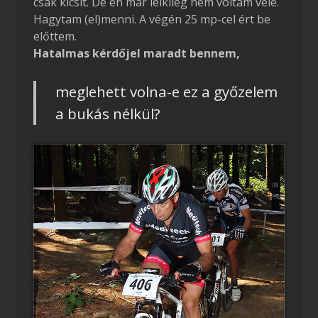
csak kicsit. De én már lelkileg nem voltam vele.
Hagytam (el)menni. A végén 25 mp-cel ért be
előttem.
Hatalmas kérdőjel maradt bennem,
meglehett volna-e ez a győzelem
a bukás nélkül?