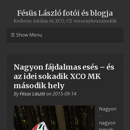
Fésüs László fotói és blogja
Kedvenc fotóim és XCO, CX versenybeszámolók
Show Menu
Nagyon fájdalmas esés – és
az idei sokadik XCO MK
második hely
By
Fésüs László
on
2015-09-14
Nagyon
-
nagyon
tetszik