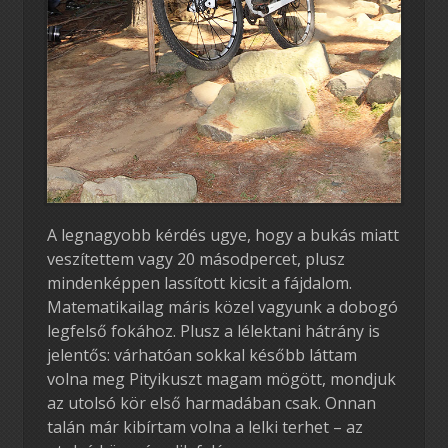
A legnagyobb kérdés ugye, hogy a bukás miatt
veszítettem vagy 20 másodpercet, plusz
mindenképpen lassított kicsit a fájdalom.
Matematikailag máris közel vagyunk a dobogó
legfelső fokához. Plusz a lélektani hátrány is
jelentős: várhatóan sokkal később láttam
volna meg Pityikuszt magam mögött, mondjuk
az utolsó kör első harmadában csak. Onnan
talán már kibírtam volna a lelki terhet – az