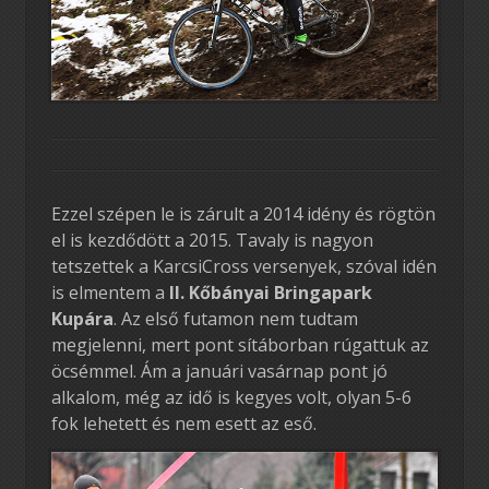
Ezzel szépen le is zárult a 2014 idény és rögtön
el is kezdődött a 2015. Tavaly is nagyon
tetszettek a KarcsiCross versenyek, szóval idén
is elmentem a
II. Kőbányai Bringapark
Kupára
. Az első futamon nem tudtam
megjelenni, mert pont sítáborban rúgattuk az
öcsémmel. Ám a januári vasárnap pont jó
alkalom, még az idő is kegyes volt, olyan 5-6
fok lehetett és nem esett az eső.