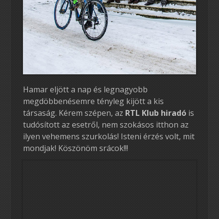
Hamar eljött a nap és legnagyobb
megdöbbenésemre tényleg kijött a kis
társaság. Kérem szépen, az
RTL Klub hiradó
is
tudósított az esetről, nem szokásos itthon az
ilyen vehemens szurkolás! Isteni érzés volt, mit
mondjak! Köszönöm srácok!!!