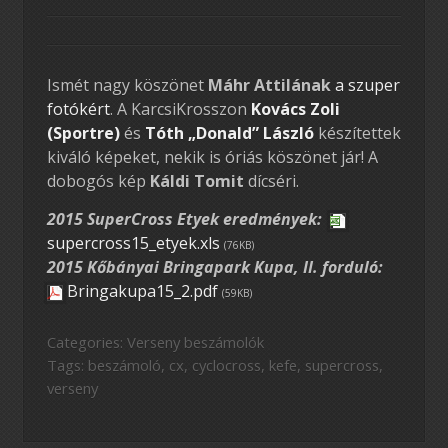
Ismét nagy köszönet
Máhr Attilának
a szuper
fotókért
. A KarcsiKrosszon
Kovács Zoli
(Sportre)
és
Tóth „Donald” László
készítettek
kiváló képeket, nekik is óriás köszönet jár! A
dobogós kép
Káldi Tomit
dícséri.
2015 SuperCross Etyek eredmények:
supercross15_etyek.xls
(76KB)
2015 Kőbányai Bringapark Kupa, II. forduló:
Bringakupa15_2.pdf
(59KB)
Categories:
Verseny beszámolók
Tags:
beszámoló
,
cx
,
cyclocross
,
kefe
,
supercross
,
verseny