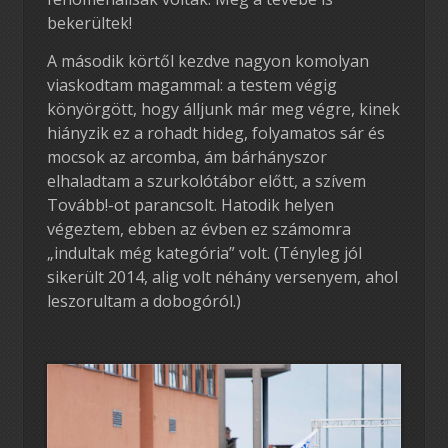
bekerültek!
A második körtől kezdve nagyon komolyan
viaskodtam magammal: a testem végig
könyörgött, hogy álljunk már meg végre, kinek
hiányzik ez a rohadt hideg, folyamatos sár és
mocsok az arcomba, ám bárhányszor
elhaladtam a szurkolótábor előtt, a szívem
Tovább!-ot parancsolt. Hatodik helyen
végeztem, ebben az évben ez számomra
„indultak még kategória” volt. (Tényleg jól
sikerült 2014, alig volt néhány versenyem, ahol
leszorultam a dobogóról.)