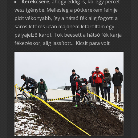
Kerékcsere
, ahogy eddig is, kb. egy percet
vesz igénybe. Mellesleg a pótkerekem felnije
picit vékonyabb, így a hátsó fék alig fogott: a
sáros letörés után majdnem letaroltam egy
pályajelző karót. Tök beesett a hátsó fék karja
fékezéskor, alig lassított… Kicsit para volt.