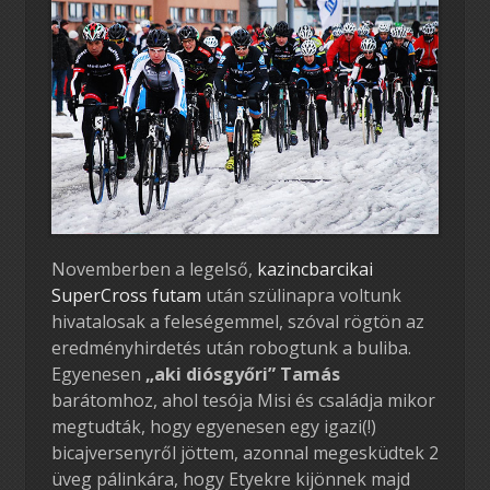
Novemberben a legelső,
kazincbarcikai
SuperCross futam
után szülinapra voltunk
hivatalosak a feleségemmel, szóval rögtön az
eredményhirdetés után robogtunk a buliba.
Egyenesen
„aki diósgyőri” Tamás
barátomhoz, ahol tesója Misi és családja mikor
megtudták, hogy egyenesen egy igazi(!)
bicajversenyről jöttem, azonnal megesküdtek 2
üveg pálinkára, hogy Etyekre kijönnek majd