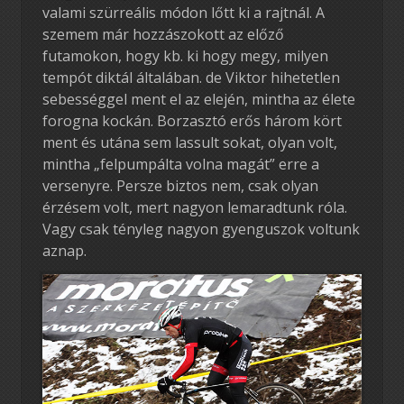
valami szürreális módon lőtt ki a rajtnál. A
szemem már hozzászokott az előző
futamokon, hogy kb. ki hogy megy, milyen
tempót diktál általában. de Viktor hihetetlen
sebességgel ment el az elején, mintha az élete
forogna kockán. Borzasztó erős három kört
ment és utána sem lassult sokat, olyan volt,
mintha „felpumpálta volna magát” erre a
versenyre. Persze biztos nem, csak olyan
érzésem volt, mert nagyon lemaradtunk róla.
Vagy csak tényleg nagyon gyenguszok voltunk
aznap.