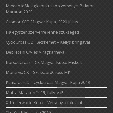
Minden idők legkaotikusabb versenye: Balaton
Maraton 2020
Csömör XCO Magyar Kupa, 2020 július
Ha egyszer szerverre lenne szükséged…
CycloCross OB, Kecskemét – Kellys bringával
Debreceni CX- és Virágkarnevál
BorsodCross – CX Magyar Kupa, Miskolc
Monti vs. CX – SzekszárdCross MK
Kamaraerdő – Cyclocross Magyar Kupa 2019
Mátra Maraton 2019, fully-val!
X. Underworld Kupa – Verseny a föld alatt
XIX. Bükk Maraton 2019