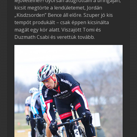
lejövetelnél?! Gyorsan átugrottam a bringáján,
kicsit megtörte a lendületemet, Jordán
„Kisdzsorden” Bence áll előre. Szuper jó kis
tempót produkált – csak éppen kicsinálta
magát egy kör alatt. Viszajött Tomi és
Duzmath Csabi és verettük tovább.