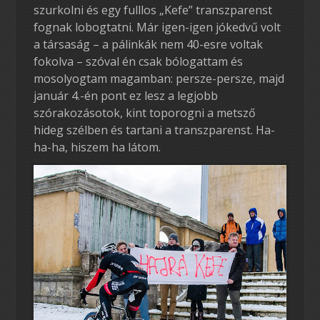
szurkolni és egy fulllos „Kefe” transzparenst
fognak lobogtatni. Már igen-igen jókedvű volt
a társaság – a pálinkák nem 40-esre voltak
fokolva – szóval én csak bólogattam és
mosolyogtam magamban: persze-persze, majd
január 4.-én pont ez lesz a legjobb
szórakozásotok, kint toporogni a metsző
hideg szélben és tartani a transzparenst. Ha-
ha-ha, hiszem ha látom.