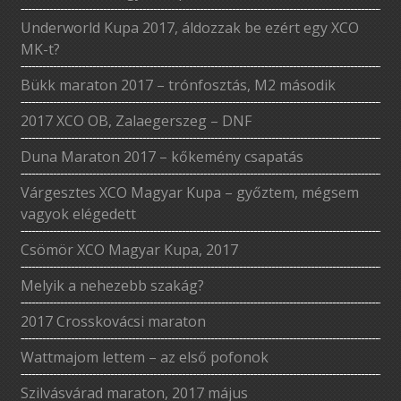
Underworld Kupa 2017, áldozzak be ezért egy XCO
MK-t?
Bükk maraton 2017 – trónfosztás, M2 második
2017 XCO OB, Zalaegerszeg – DNF
Duna Maraton 2017 – kőkemény csapatás
Várgesztes XCO Magyar Kupa – győztem, mégsem
vagyok elégedett
Csömör XCO Magyar Kupa, 2017
Melyik a nehezebb szakág?
2017 Crosskovácsi maraton
Wattmajom lettem – az első pofonok
Szilvásvárad maraton, 2017 május