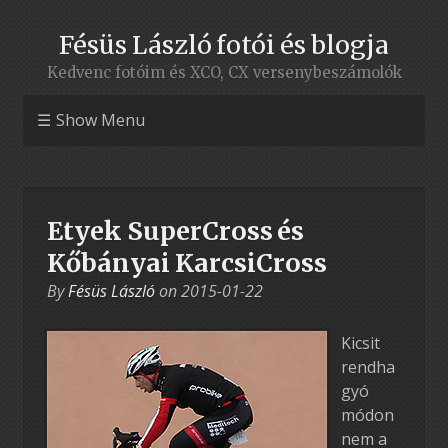
Fésüs László fotói és blogja
Kedvenc fotóim és XCO, CX versenybeszámolók
Show Menu
Etyek SuperCross és
Kőbányai KarcsiCross
By
Fésüs László
on
2015-01-22
Kicsit
rendha
gyó
módon
nem a