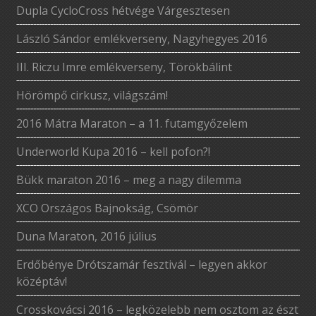
Dupla CycloCross hétvége Várgesztesen
László Sándor emlékverseny, Nagyhegyes 2016
III. Riczu Imre emlékverseny, Törökbálint
Hörömpő cirkusz, világszám!
2016 Mátra Maraton – a 11. futamgyőzelem
Underworld Kupa 2016 – kell pofon?!
Bükk maraton 2016 – meg a nagy dilemma
XCO Országos Bajnokság, Csömör
Duna Maraton, 2016 július
Erdőbénye Drótszamár fesztivál – legyen akkor
középtáv!
Crosskovácsi 2016 – legközelebb nem osztom az észt