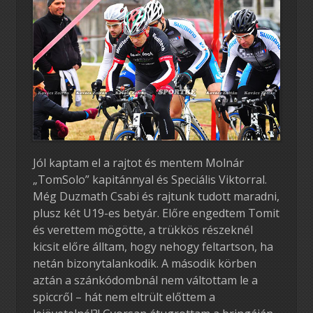
Jól kaptam el a rajtot és mentem Molnár
„TomSolo” kapitánnyal és Speciális Viktorral.
Még Duzmath Csabi és rajtunk tudott maradni,
plusz két U19-es betyár. Előre engedtem Tomit
és verettem mögötte, a trükkös részeknél
kicsit előre álltam, hogy nehogy feltartson, ha
netán bizonytalankodik. A második körben
aztán a szánkódombnál nem váltottam le a
spiccről – hát nem eltrült előttem a