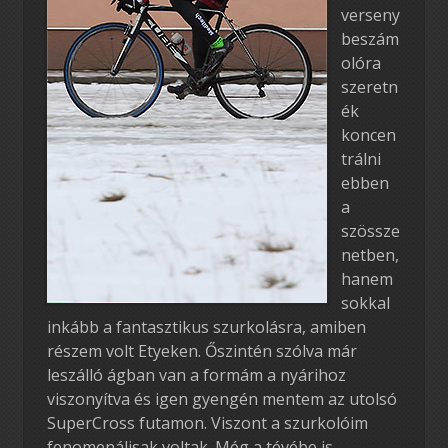
verseny
beszám
olóra
szeretn
ék
koncen
trálni
ebben
a
szössze
netben,
hanem
sokkal
inkább a fantasztikus szurkolásra, amiben
részem volt Etyeken. Őszintén szólva már
leszálló ágban van a formám a nyárihoz
viszonyítva és igen gyengén mentem az utolsó
SuperCross futamon. Viszont a szurkolóim
fenomenálisak voltak. Még a tévébe is