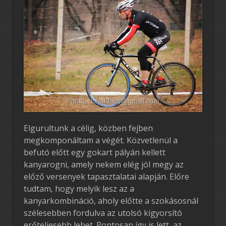
Elgurultunk a célig, közben fejben
megkomponáltam a végét. Közvetlenül a
befutó előtt egy gokart pályán kellett
kanyarogni, amely nekem elég jól megy az
előző versenyek tapasztalatai alapján. Előre
tudtam, hogy melyik lesz az a
kanyarkombináció, aholy előtte a szokásosnál
szélesebben fordulva az utolsó kigyorsító
erőteljesebb lehet. Pontosan így is lett, az