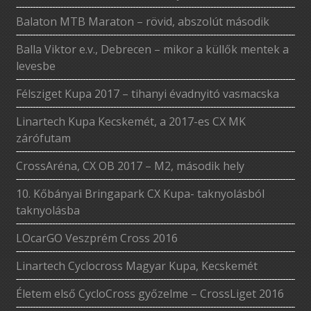
Balaton MTB Maraton – rövid, abszolút második
Balla Viktor e.v., Debrecen – mikor a küllők mentek a
levesbe
Félsziget Kupa 2017 – tihanyi évadnyitó vasmacska
Linartech Kupa Kecskemét, a 2017-es CX MK
zárófutam
CrossAréna, CX OB 2017 – M2, második hely
10. Kőbányai Bringapark CX Kupa- taknyolásból
taknyolásba
LOcarGO Veszprém Cross 2016
Linartech Cyclocross Magyar Kupa, Kecskemét
Életem első CycloCross győzelme – CrossLiget 2016