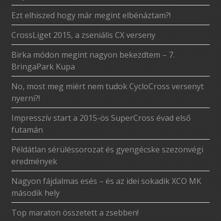
Ezt elhiszed hogy már megint elbénáztam?!
CrossLiget 2015, a zseniális CX verseny
Birka módon megint nagyon bekezdtem – 7.
BringaPark Kupa
No, most meg miért nem tudok CycloCross versenyt
nyerni?!
Impresszív start a 2015-ös SuperCross évad első
futamán
Példátlan sérüléssorozat és gyengécske szezonvégi
eredmények
Nagyon fájdalmas esés – és az idei sokadik XCO MK
második hely
Top maraton összetett a zsebben!