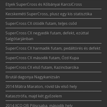
Etyek SuperCross és Kőbányai KarcsiCross
Kecskeméti SuperCross, plusz egy kis statisztika
SuperCross CX ötödik futam, teljes csőd
SuperCross CX negyedik futam, defekt, ezúttal
Salgótarjánban
SuperCross CX harmadik futam, pedáltörés és defekt
SuperCross CX második futam, Ózd Kupa
SuperCross CX első futam, Kazincbarcika
Brutál dagonya Nagykanizsán
2014 Mátra Maraton, rövid táv első hely
Katasztrófa, majd két győzelem
2014 XCO OB Piliscsaba, második hely