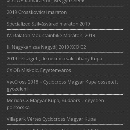
XCO OB Kamaraerdő, M3 győzelem!
2019 Crosskovácsi maraton
Specialized Szilvásvárad maraton 2019
IV. Balaton Mountainbike Maraton, 2019
II. Nagykanizsa Nagydíj 2019 XCO C2
2019 Félsziget-, de nekem csak Tihany Kupa
CX OB Miskolc, Egyetemváros
VácCross 2018 – Cyclocross Magyar Kupa összetett
győzelem!
Merida CX Magyar Kupa, Budaörs – egyetlen
pontocska
Villapark Vértes Cyclocross Magyar Kupa