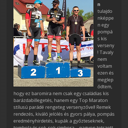
n
tulajdo
nképpe
n egy
pompá
s kis
verseny
! Tavaly
nem
voltam
ezen és
meglep
ődtem,
hogy ez baromira nem csak egy családias kis
barázdabillegetés, hanem egy Top Maraton
stílusú parádé rengeteg versenyzővel! Remek
rendezés, kiváló jelölés és gyors pálya, pompás
eredményhirdetés, kupák a győzteseknek,
tombola és sok-sok cimbora – nagyon tetszett