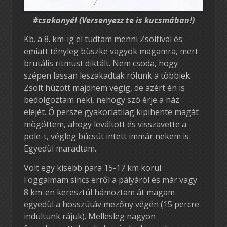
#csakanyél (Versenyezz te is kucsmában!)
Kb. a 8. km-ig el tudtam menni Zsoltival és
emiatt tényleg büszke vagyok magamra, mert
brutális ritmust diktált. Nem csoda, hogy
szépen lassan leszakadtak rólunk a többiek.
Zsolt húzott majdnem végig, de azért én is
bedolgoztam neki, nehogy szó érje a ház
elejét. Ő persze gyakorlatilag kipihente magát
mögöttem, ahogy leváltott és visszavette a
pole-t, végleg búcsút intett immár nekem is.
Egyedül maradtam.
Volt egy kisebb para 15-17 km körül.
Foggalmam sincs erről a pályáról és már vagy
8 km-en keresztül hámoztam át magam
egyedül a hosszútáv mezőny végén (15 percre
indultunk rájuk). Mellesleg nagyon