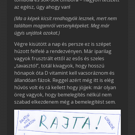
az egész, úgy ahogy van!
(Ma a képek kicsit rendhagyók lesznek, mert nem
találtam magamról versenyképeket. Meg már
úgyis unjátok azokat.)
Végre kisütött a nap és persze ez is szépet
húzott felfelé a rendezvényen. Már iparilag
vagyok frusztrált ettől az esős és szeles
„tavasztól”, totál kivagyok, hogy hosszú
hónapok óta D vitamint kell vacsoráznom és
állandóan fázok. Reggel azért még itt is elég
hűvös volt és rá kellett hogy jöjjek: már olyan
öreg vagyok, hogy bemelegítés nélkül nem
szabad elkezdenem még a bemelegítést sem.