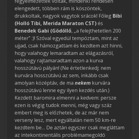
fegyelmezettek voltak, mindenki rendesen
elengedett, többen rám is köszöntek,
drukkoltak, nagyok vagytok srácok! Főleg
Bibi
(Holló Tibi, Merida Maraton CST)
és
Benedek Gabi (Gödöllő
, „a felejthetetlen 200
méter” :)! Szóval egyedül tempóztam, mint az
ujjad, csak hámozgattam és kezdtem azt hinni,
hogy valahogy lemaradtam az elágazásról,
valahogy rajtamaradtam azon a kurva
hosszútávú pályán! (Ne értetlenkedj: nem
kurvára hosszútávú az sem, inkább csak
amolyan középtáv, de ma
nekem
kurvára
hosszútávú lenne egy ilyen kezdés után.)
Kezdett baromira elmenni a kedvem: persze
ezen is végig tudok menni, még vagy száz
embert meg is előzhetek, de az már nem
verseny lesz, mert egyáltalán nem 50 km-re
kezdtem be… De aztán egyszer csak megláttam
az intekontinentális problémamegoldó