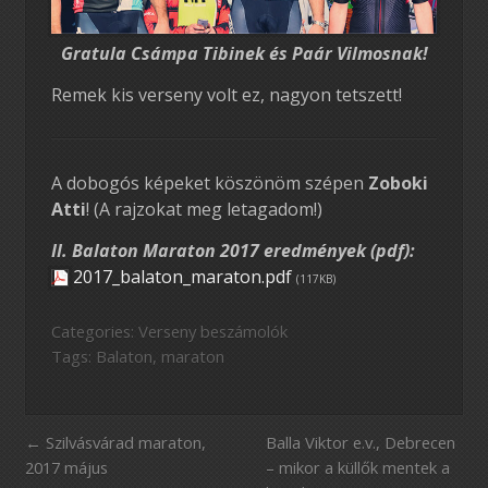
Gratula Csámpa Tibinek és Paár Vilmosnak!
Remek kis verseny volt ez, nagyon tetszett!
A dobogós képeket köszönöm szépen
Zoboki
Atti
! (A rajzokat meg letagadom!)
II. Balaton Maraton 2017 eredmények (pdf):
2017_balaton_maraton.pdf
(117KB)
Categories:
Verseny beszámolók
Tags:
Balaton
,
maraton
Szilvásvárad maraton,
Balla Viktor e.v., Debrecen
2017 május
– mikor a küllők mentek a