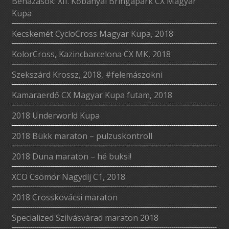
Bénázások: XII. Kőbányai Bringapark CX Magyar
Kupa
Kecskemét CycloCross Magyar Kupa, 2018
KolorCross, Kazincbarcelona CX MK, 2018
Szekszárd Krossz, 2018, #felemászokni
Kamaraerdő CX Magyar Kupa futam, 2018
2018 Underworld Kupa
2018 Bükk maraton – pulzuskontroll
2018 Duna maraton – hé buksi!
XCO Csömör Nagydíj C1, 2018
2018 Crosskovácsi maraton
Specialized Szilvásvárad maraton 2018