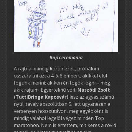
Rajtceremónia
A rajtnál mindig körülnézek, próbálom
összerakni azt a 4-6-8 embert, akikkel elöl
fogunk menni: akiken én fogok lógni – meg
akik rajtam. Egyértelmű volt:
Naszódi Zsolt
(TuttiBringa Kaposvár)
lesz az egyes számú
nyúl, tavaly abszolútban 5. lett ugyanezen a
versenyen hosszútávon, meg egyébként is
mindig valahol legelöl végez minden Top
maratonon. Nem is értettem, mit keres a rövid