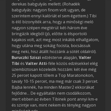
derekas babgulyás mellett. (Rohadék
babgulyás: nagyon finom volt ugyan, de
szerintem ennyi kalóriát el sem égettem.) Tibi
is élő bizonyíték arra, hogy a minőségi meló
nagyon szépen megtérül: két-három éve
bringázik idegből (jó, előtte is élsportoló
kajakos volt, azt meg most inkább elhallgatom,
hogy utána meg sokáig focista, bocsássuk
meg neki, hisz átállt hozzánk a sötét oldalról).
Buruczki Sziszi
edzésterve alapján,
Valter
Tibi
és
Valter Atti
-féle közös edzésekkel elég
üzembiztosan közeledik hozzám: két éve még
25 percet kapott tőlem a Top Maratonokon,
tavaly 10-15 percet, ma meg már csak 3 percet.
Bajba lennék, ha minden Master2 ekkorákat
fejlődne… De egyáltalán nem csodálkozom,
mert ebben az évben Tibinek pont annyi km-e
és szintje van, mint nekem és tényleg nagyon
minőségit edz.