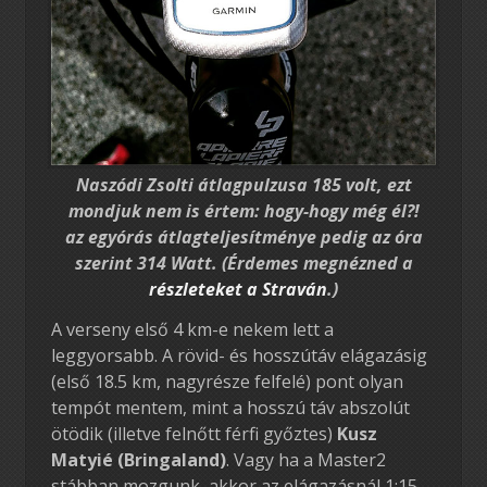
Naszódi Zsolti átlagpulzusa 185 volt, ezt
mondjuk nem is értem: hogy-hogy még él?!
az egyórás átlagteljesítménye pedig az óra
szerint 314 Watt. (Érdemes megnézned a
részleteket a Straván
.)
A verseny első 4 km-e nekem lett a
leggyorsabb. A rövid- és hosszútáv elágazásig
(első 18.5 km, nagyrésze felfelé) pont olyan
tempót mentem, mint a hosszú táv abszolút
ötödik (illetve felnőtt férfi győztes)
Kusz
Matyié (Bringaland)
. Vagy ha a Master2
stábban mozgunk, akkor az elágazásnál 1:15