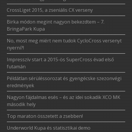
CrossLiget 2015, a zseniális CX verseny
Birka módon megint nagyon bekezdtem – 7.
BringaPark Kupa
No, most meg miért nem tudok CycloCross versenyt
nyerni?!
Impresszív start a 2015-ös SuperCross évad első
futamán
Példátlan sérüléssorozat és gyengécske szezonvégi
eredmények
Nagyon fájdalmas esés – és az idei sokadik XCO MK
második hely
Top maraton összetett a zsebben!
Underworld Kupa és statisztikai demo