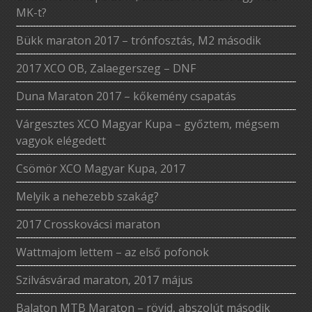
MK-t?
Bükk maraton 2017 – trónfosztás, M2 második
2017 XCO OB, Zalaegerszeg – DNF
Duna Maraton 2017 – kőkemény csapatás
Várgesztes XCO Magyar Kupa – győztem, mégsem
vagyok elégedett
Csömör XCO Magyar Kupa, 2017
Melyik a nehezebb szakág?
2017 Crosskovácsi maraton
Wattmajom lettem – az első pofonok
Szilvásvárad maraton, 2017 május
Balaton MTB Maraton – rövid, abszolút második