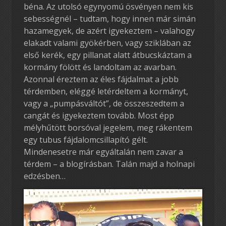
béna. Az utolsó egynyomú ösvényen nem kis
sebességnél – tudtam, hogy innen már simán
hazamegyek, de azért igyekeztem – valahogy
elakadt valami gyökérben, vagy sziklában az
első kerék, egy pillanat alatt átbucskáztam a
kormány fölött és landoltam az avarban.
Azonnal éreztem az éles fájdalmat a jobb
térdemben, eléggé letérdeltem a kormányt,
vagy a „pumpásváltót”, de összeszedtem a
cangát és igyekeztem tovább. Most épp
mélyhűtött borsóval jegelem, meg rákentem
egy tubus fájdalomcsillapító gélt.
Mindenesetre már egyáltalán nem zavar a
térdem – a blogírásban. Talán majd a holnapi
edzésben…