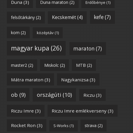
Duna
(3)
Duna maraton
(2)
Erdőbénye
(1)
kefe
(7)
Kecskemét
(4)
felsőtárkány
(2)
kom
(2)
középtáv
(1)
magyar kupa
(26)
maraton
(7)
master2
(2)
Miskolc
(2)
MTB
(2)
Mátra maraton
(3)
Nagykanizsa
(3)
ob
(9)
országúti
(10)
Riczu
(3)
Riczu Imre
(3)
Riczu Imre emlékverseny
(3)
Rocket Ron
(3)
strava
(2)
S-Works
(1)