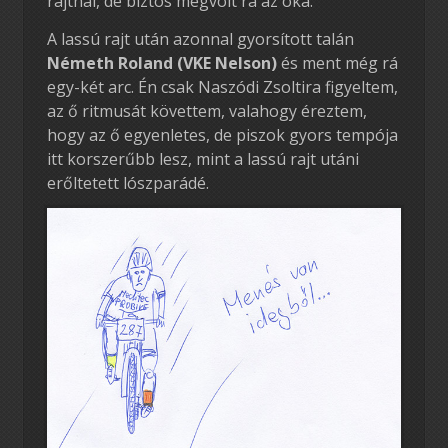
rajtnál, de biztos megvolt rá az oka.
A lassú rajt után azonnal gyorsított talán
Németh Roland (VKE Nelson)
és ment még rá
egy-két arc. Én csak Naszódi Zsoltira figyeltem,
az ő ritmusát követtem, valahogy éreztem,
hogy az ő egyenletes, de piszok gyors tempója
itt korszerűbb lesz, mint a lassú rajt utáni
erőltetett lószparádé.