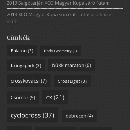
2013 Salgótarján XCO Magyar Kupa záró futam
2013 XCO Magyar Kupa sorozat – utolsó állomás
előtt
Címkék
Balaton
(3)
Body Geometry
(1)
bükk maraton
(6)
bringapark
(3)
crosskovácsi
(7)
CrossLiget
(3)
cx
(21)
Csömör
(5)
cyclocross
(37)
debrecen
(4)