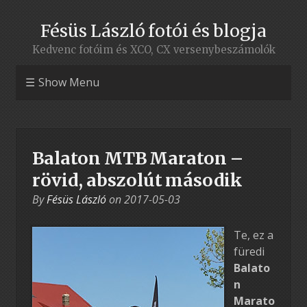
Fésüs László fotói és blogja
Kedvenc fotóim és XCO, CX versenybeszámolók
Show Menu
Balaton MTB Maraton –
rövid, abszolút második
By
Fésüs László
on
2017-05-03
Te, ez a
füredi
Balato
n
Marato