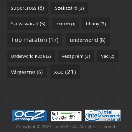
supercross
(8)
Szekszárd
(3)
Szilvásvárad
(5)
tihany
(3)
sérülés
(1)
Top maraton
(17)
underworld
(8)
veszprém
(3)
Underworld Kupa
(2)
Vác
(2)
xco
(21)
Várgesztes
(6)
Copyright © 2024 László Fésüs. All rights reserved.