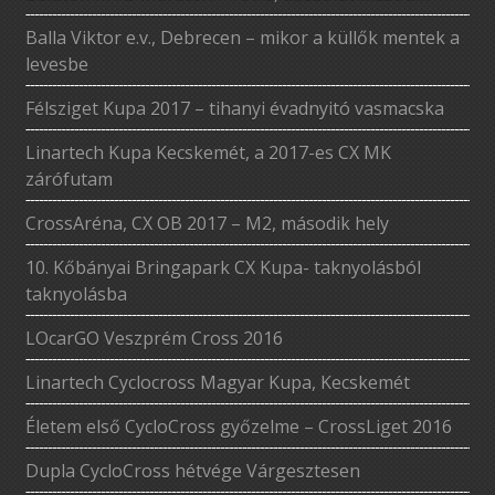
Balla Viktor e.v., Debrecen – mikor a küllők mentek a
levesbe
Félsziget Kupa 2017 – tihanyi évadnyitó vasmacska
Linartech Kupa Kecskemét, a 2017-es CX MK
zárófutam
CrossAréna, CX OB 2017 – M2, második hely
10. Kőbányai Bringapark CX Kupa- taknyolásból
taknyolásba
LOcarGO Veszprém Cross 2016
Linartech Cyclocross Magyar Kupa, Kecskemét
Életem első CycloCross győzelme – CrossLiget 2016
Dupla CycloCross hétvége Várgesztesen