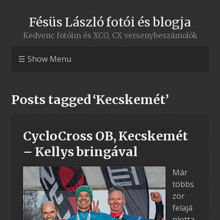
Fésüs László fotói és blogja
Kedvenc fotóim és XCO, CX versenybeszámolók
Show Menu
Posts tagged ‘Kecskemét’
CycloCross OB, Kecskemét
– Kellys bringával
Már
többs
zör
felajá
nlotta