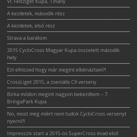
VI. Félsziget Kupa, Tihany
A kezdetek, második rész
A kezdetek, első rész
Strava a barátom
2015 CycloCross Magyar Kupa összetett második
hely
Ezt elhiszed hogy már megint elbénáztam?!
CrossLiget 2015, a zseniális CX verseny
Birka módon megint nagyon bekezdtem – 7.
BringaPark Kupa
No, most meg miért nem tudok CycloCross versenyt
nyerni?!
Impresszív start a 2015-ös SuperCross évad első