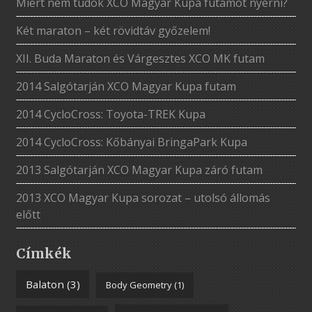
Miért nem tudok XCO Magyar Kupa futamot nyerni?
Két maraton – két rövidtáv győzelem!
XII. Buda Maraton és Várgesztes XCO MK futam
2014 Salgótarján XCO Magyar Kupa futam
2014 CycloCross: Toyota-TREK Kupa
2014 CycloCross: Kőbányai BringaPark Kupa
2013 Salgótarján XCO Magyar Kupa záró futam
2013 XCO Magyar Kupa sorozat – utolsó állomás
előtt
Címkék
Balaton
(3)
Body Geometry
(1)