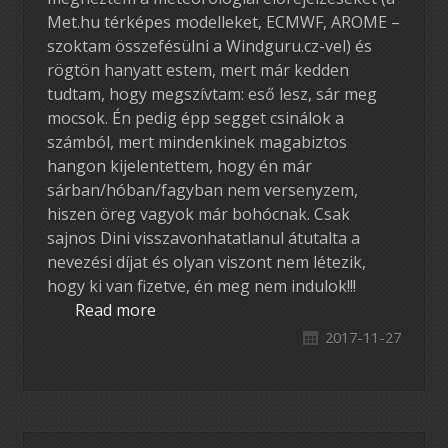
Met.hu térképes modelleket, ECMWF, AROME –
szoktam összefésülni a Windguru.cz-vel) és
rögtön hanyatt estem, mert már kedden
tudtam, hogy megszívtam: eső lesz, sár meg
mocsok. Én pedig épp segget csinálok a
számból, mert mindenkinek magabiztos
hangon kijelentettem, hogy én már
sárban/hóban/fagyban nem versenyzem,
hiszen öreg vagyok már bohócnak. Csak
sajnos Dini visszavonhatatlanul átutalta a
nevezési díjat és olyan viszont nem létezik,
hogy ki van fizetve, én meg nem indulok!!!
Read more
2017-11-27