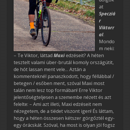
at
Specziá
r
Viktorr
al
.
Mondo
m neki:
– Te Viktor, láttad
Maxi
edzéseit? A héten
tesztelt valami über-brutál komoly országútit,
de hót lassan ment vele… Aztán a
kommenteknél panaszkodott, hogy féllábbal /
betegen / esőben ment, szóval Maxi most
talán nem lesz top formában! Erre Viktor
jelentőségteljesen a szemembe nézett és azt
felelte: – Ami azt illeti, Maxi edzéseit nem
nézegetem, de a tiédet viszont igen! És láttam,
hogy a héten összesen kétszer görgőztél egy-
egy órácskát. Szóval, ha most is olyan jól fogsz