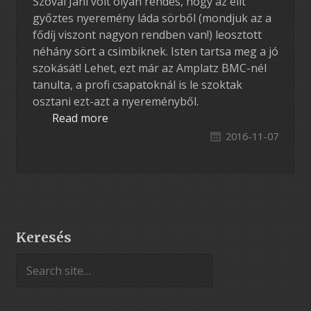
Szóval Jani volt olyan rendes, hogy az elit
győztes nyeremény láda sörből (mondjuk az a
fődíj viszont nagyon rendben van!) leosztott
néhány sört a csimbiknek. Isten tartsa meg a jó
szokását! Lehet, ezt már az Amplatz BMC-nél
tanulta, a profi csapatoknál is le szoktak
osztani ezt-azt a nyereményből.
Read more
2016-11-07
Keresés