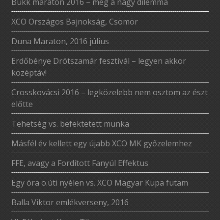
Bükk maraton 2016 – meg a nagy dilemma
XCO Országos Bajnokság, Csömör
Duna Maraton, 2016 július
Erdőbénye Drótszamár fesztivál – legyen akkor
középtáv!
Crosskovácsi 2016 – legközelebb nem osztom az észt
előtte
Tehetség vs. befektetett munka
Másfél év kellett egy újabb XCO MK győzelemhez
FFE, avagy a Fordított Fanyúl Effektus
Egy óra o.úti nyélen vs. XCO Magyar Kupa futam
Balla Viktor emlékverseny, 2016