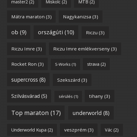
master2
(2)
Miskolc
(2)
MTB
(2)
Mátra maraton
(3)
Nagykanizsa
(3)
ob
(9)
országúti
(10)
Riczu
(3)
Riczu Imre
(3)
Riczu Imre emlékverseny
(3)
Rocket Ron
(3)
strava
(2)
S-Works
(1)
supercross
(8)
Szekszárd
(3)
Szilvásvárad
(5)
tihany
(3)
sérülés
(1)
Top maraton
(17)
underworld
(8)
veszprém
(3)
Underworld Kupa
(2)
Vác
(2)