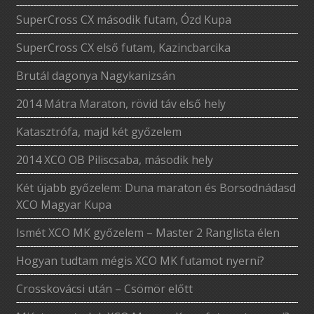
SuperCross CX második futam, Ózd Kupa
SuperCross CX első futam, Kazincbarcika
Brutál dagonya Nagykanizsán
2014 Mátra Maraton, rövid táv első hely
Katasztrófa, majd két győzelem
2014 XCO OB Piliscsaba, második hely
Két újabb győzelem: Duna maraton és Borsodnádasd
XCO Magyar Kupa
Ismét XCO MK győzelem – Master 2 Ranglista élen
Hogyan tudtam mégis XCO MK futamot nyerni?
Crosskovácsi után – Csömör előtt