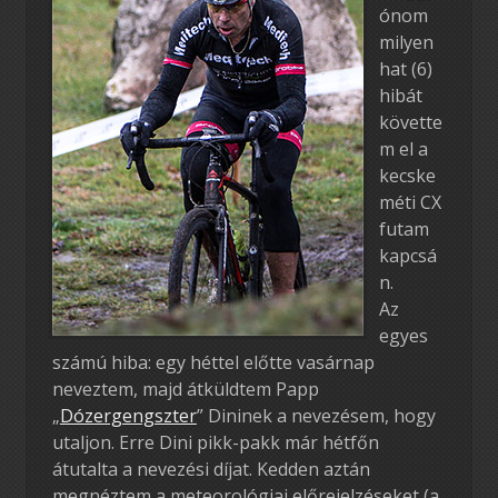
ónom
milyen
hat (6)
hibát
követte
m el a
kecske
méti CX
futam
kapcsá
n.
Az
egyes
számú hiba: egy héttel előtte vasárnap
neveztem, majd átküldtem Papp
„
Dózergengszter
” Dininek a nevezésem, hogy
utaljon. Erre Dini pikk-pakk már hétfőn
átutalta a nevezési díjat. Kedden aztán
megnéztem a meteorológiai előrejelzéseket (a