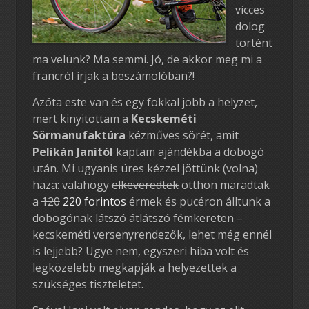
vicces
dolog
történt
ma velünk? Ma semmi. Jó, de akkor meg mi a
francról írjak a beszámolóban?!
Azóta este van és egy fokkal jobb a helyzet,
mert kinyitottam a
Kecskeméti
Sörmanufaktúra
kézműves sörét, amit
Pelikán Janitól
kaptam ajándékba a dobogó
után. Mi ugyanis üres kézzel jöttünk (volna)
haza: valahogy
elkeveredtek
otthon maradtak
a
120
220 forintos
érmek és pucéron álltunk a
dobogónak látszó átlátszó fémkereten –
kecskeméti versenyrendezők, lehet még ennél
is lejjebb? Ugye nem, egyszeri hiba volt és
legközelebb megkapják a helyezettek a
szükséges tiszteletet.