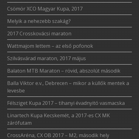
Csömör XCO Magyar Kupa, 2017
Melyik a nehezebb szakág?
2017 Crosskovácsi maraton
Wattmajom lettem – az első pofonok
Szilvásvárad maraton, 2017 május
Balaton MTB Maraton – rövid, abszolút második
Balla Viktor e.v., Debrecen – mikor a küllők mentek a
levesbe
Félsziget Kupa 2017 – tihanyi évadnyitó vasmacska
Linartech Kupa Kecskemét, a 2017-es CX MK
zárófutam
CrossAréna, CX OB 2017 – M2, második hely