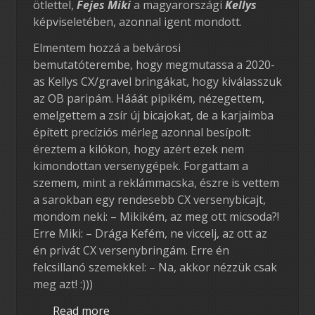
ötlettel,
Fejes Miki
a magyarországi
Kellys
képviseletében, azonnal igent mondott.
Elmentem hozzá a belvárosi
bemutatóterembe, hogy megmutassa a 2020-
as Kellys CX/gravel bringákat, hogy kiválasszuk
az OB paripám. Hááát pipikém, nézegettem,
emelgettem a zsír új bicajokat, de a karjaimba
épített precíziós mérleg azonnal besípolt:
éreztem a kilókon, hogy azért ezek nem
kimondottan versenygépek. Forgattam a
szemem, mint a reklámmacska, észre is vettem
a sarokban egy rendesebb CX versenybicajt,
mondom neki: – Mikikém, az meg ott micsoda?!
Erre Miki: – Drága Kefém, ne viccelj, az ott az
én privát CX versenybringám. Erre én
felcsillanó szemekkel: – Na, akkor nézzük csak
meg azt! :)))
Read more