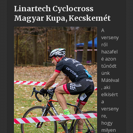
Linartech Cyclocross
Magyar Kupa, Kecskemét
A
verseny
ről
hazafel
é azon
tűnődt
ünk
Mátéval
, aki
elkísért
a
verseny
re,
hogy
milyen