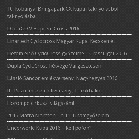
10. Kőbányai Bringapark CX Kupa- taknyolásból
taknyolásba
LOcarGO Veszprém Cross 2016
Linartech Cyclocross Magyar Kupa, Kecskemét
Életem első CycloCross győzelme – CrossLiget 2016
Dupla CycloCross hétvége Várgesztesen
László Sándor emlékverseny, Nagyhegyes 2016
III. Riczu Imre emlékverseny, Törökbálint
Hörömpő cirkusz, világszám!
2016 Mátra Maraton – a 11. futamgyőzelem
Underworld Kupa 2016 – kell pofon?!