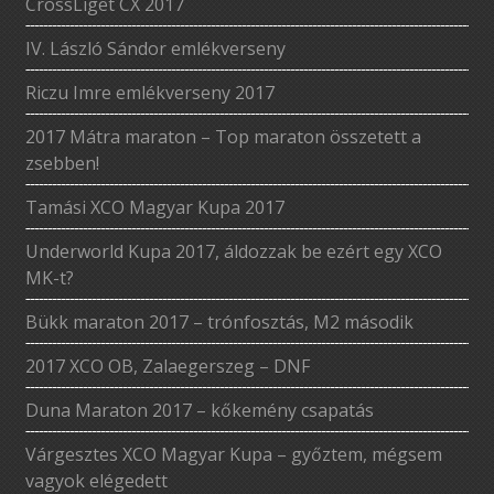
CrossLiget CX 2017
IV. László Sándor emlékverseny
Riczu Imre emlékverseny 2017
2017 Mátra maraton – Top maraton összetett a
zsebben!
Tamási XCO Magyar Kupa 2017
Underworld Kupa 2017, áldozzak be ezért egy XCO
MK-t?
Bükk maraton 2017 – trónfosztás, M2 második
2017 XCO OB, Zalaegerszeg – DNF
Duna Maraton 2017 – kőkemény csapatás
Várgesztes XCO Magyar Kupa – győztem, mégsem
vagyok elégedett