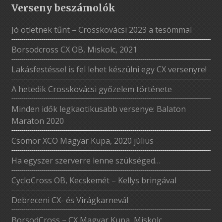
Verseny beszámolók
Jó ötletnek tűnt – Crosskovácsi 2023 a tesómmal
Borsodcross CX OB, Miskolc, 2021
Lakásfestéssel is fel lehet készülni egy CX versenyre!
A hetedik Crosskovácsi győzelem története
Minden idők legkaotikusabb versenye: Balaton
Maraton 2020
Csömör XCO Magyar Kupa, 2020 július
Ha egyszer szerverre lenne szükséged…
CycloCross OB, Kecskemét – Kellys bringával
Debreceni CX- és Virágkarnevál
BorsodCross – CX Magyar Kupa, Miskolc