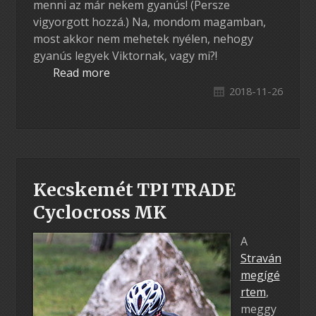
menni az már nekem gyanús! (Persze
vigyorgott hozzá.) Na, mondom magamban,
most akkor nem mehetek nyélen, nehogy
gyanús legyek Viktornak, vagy mi?!
Read more
2018-11-26
Kecskemét TPI TRADE
Cyclocross MK
A
Straván
megígé
rtem
,
meggy