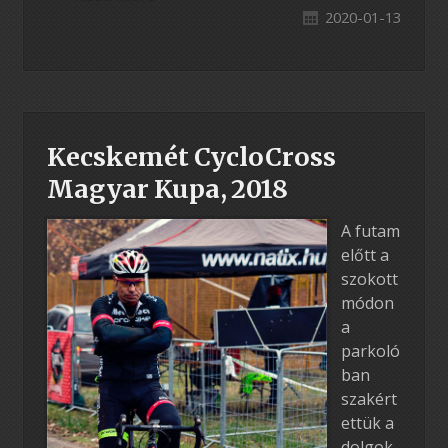
2020-01-13
Kecskemét CycloCross
Magyar Kupa, 2018
A futam
előtt a
szokott
módon
a
parkoló
ban
szakért
ettük a
dolgok