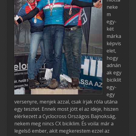
neke
m
egy-
két
márka
képvis
elet,
hogy
adnán
ak egy
biciklit
egy-
egy
versenyre, menjek azzal, csak írjak róla utána
egy tesztet. Ennek most jött el az ideje, hiszen
elérkezett a Cyclocross Országos Bajnokság,
nekem meg nincs CX biciklim. És voila: már a
legelső ember, akit megkerestem ezzel az